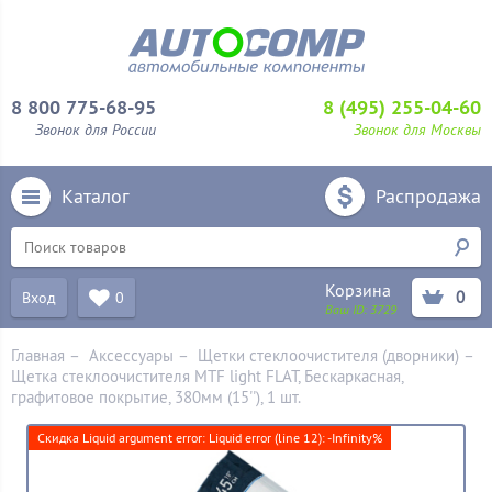
8 800 775-68-95
8 (495) 255-04-60
Звонок для России
Звонок для Москвы
Каталог
Распродажа
Корзина
0
Вход
0
Ваш ID:
3729
Главная
–
Аксессуары
–
Щетки стеклоочистителя (дворники)
–
Щетка стеклоочистителя MTF light FLAT, Бескаркасная,
графитовое покрытие, 380мм (15''), 1 шт.
Скидка Liquid argument error: Liquid error (line 12): -Infinity%