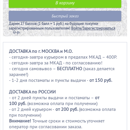
В корзину
Быстрый заказ
Дарим
27 баллов (1 балл = 1 руб.)
на будущие покупки
зарегистрированным пользователям!
Войти/Зарегистрироваться
0 р.
ДОСТАВКА по г. МОСКВА и М.О.
- сегодня-завтра курьером в пределах МКАД – 400Р.
- сегодня-завтра за МКАД - по согласованию!
-
сегодня самовывоз –
БЕСПЛАТНО
(заказ делается
заранее!)
- 1-2 дня постаматы и пункты выдачи -
от 150 руб.
ДОСТАВКА по РОССИИ
-
от 2 дней пункты выдачи и постаматы –
от
100
руб.
(возможна оплата при получении)
- от 2 дней курьером -
от 200 руб.
(возможна оплата
при получении)
Внимание!
Точные сроки и стоимость уточняет
оператор при согласовании заказа.