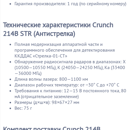
Гарантия производителя: 1 год (по серийному номеру)
Технические характеристики Crunch
214B STR (Антистрелка)
Полная модернизация аппаратной части и
программного обеспечения для детектирования
ККДДАС «Стрелка-01-СТ»
Обнаружение радиосигнала радаров в диапазонах: X
(10500—10550 МГц), K (24050—24250 МГц), Ka (33400
—36000 МГц)
Длина волны лазера: 800—1100 нм
Диапазон рабочих температур: от −30° С до +70° C
Требования к питанию: 12—15 В постоянного тока, 80
мА (отрицательное заземление)
Размеры (д×ш×в): 98×67×27 мм
Вес: 75 г
Комплект поставки Crunch 214B