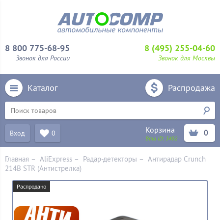
8 800 775-68-95
8 (495) 255-04-60
Звонок для России
Звонок для Москвы
Каталог
Распродажа
Корзина
0
Вход
0
Ваш ID:
3492
Главная
–
AliExpress
–
Радар-детекторы
–
Антирадар Crunch
214B STR (Антистрелка)
Распродано