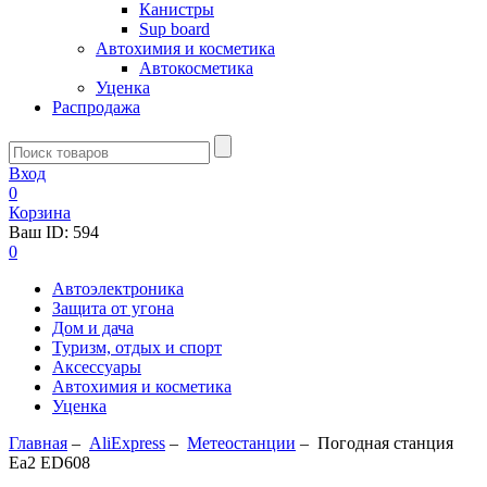
Канистры
Sup board
Автохимия и косметика
Автокосметика
Уценка
Распродажа
Вход
0
Корзина
Ваш ID:
594
0
Автоэлектроника
Защита от угона
Дом и дача
Туризм, отдых и спорт
Аксессуары
Автохимия и косметика
Уценка
Главная
–
AliExpress
–
Метеостанции
–
Погодная станция
Ea2 ED608