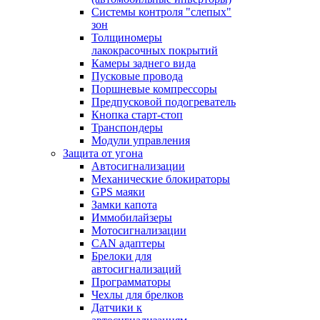
Системы контроля "слепых"
зон
Толщиномеры
лакокрасочных покрытий
Камеры заднего вида
Пусковые провода
Поршневые компрессоры
Предпусковой подогреватель
Кнопка старт-стоп
Транспондеры
Модули управления
Защита от угона
Автосигнализации
Механические блoкираторы
GPS маяки
Замки капота
Иммобилайзеры
Мотосигнализации
CAN адаптеры
Брелоки для
автосигнализаций
Программаторы
Чехлы для брелков
Датчики к