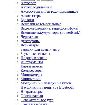
Aвтосвет
Автохолодильники
Аксессуары для автохолодильников
Алкотестеры
Брелоки
Вешалки автомобильные
Видеонаблюдение, видеодомофоны
Внешние аккумуляторы (PowerBank)
Держатели
Диктофоны
Дозиметры
Зарядки для дома и авто
Звуковые сигналы
Подогрев зеркал
Инструменты
Карты памяти
Компрессоры
Миникамеры
Минимойки
Молдинги и накладки на кузов
Наушники и гарнитура Bluetooth
Нитратомеры
Обогреватели
Освежитель воздуха
Охота и рыбалка