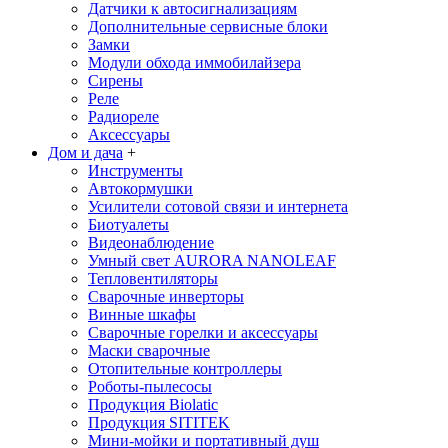
Датчики к автосигнализациям
Дополнительные сервисные блоки
Замки
Модули обхода иммобилайзера
Сирены
Реле
Радиореле
Аксессуары
Дом и дача
+
Инструменты
Автокормушки
Усилители сотовой связи и интернета
Биотуалеты
Видеонаблюдение
Умный свет AURORA NANOLEAF
Тепловентиляторы
Сварочные инверторы
Винные шкафы
Сварочные горелки и аксессуары
Маски сварочные
Отопительные контроллеры
Роботы-пылесосы
Продукция Biolatic
Продукция SITITEK
Мини-мойки и портативный душ