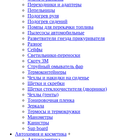
Переходники и адаптеры
Пепельницы
Подогрев руля
Подогрев сидений
Помпы для перекачки топлива
Пылесосы автомобильные
Разветвители гнезда прикуривателя
Разное
Сейфы
Светильники-переноски
Скотч 3М
Струйный омыватель фар
Термоконтейнеры
Чехлы и накидки на сиденье
Щетки и скребки
Щетки стеклоочистителя (дворники)
Чехлы (тенты)
Тонировочная пленка
Зеркалa
Термосы и термокружки
Манометры
Канистры
Sup board
Автохимия и косметика
+
Автокосметика