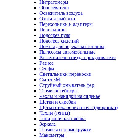
Нитратомеры
Обогреватели
Освежитель воздуха
Охота и рыбалка
Переходники и адаптеры
Пепельницы
Подогрев руля
Подогрев сидений
Помпы для перекачки топлива
Пылесосы автомобильные
Разветвители гнезда прикуривателя
Разное
Сейфы
Светильники-переноски
Скотч 3М
Струйный омыватель фар
Термоконтейнеры
Чехлы и накидки на сиденье
Щетки и скребки
Щетки стеклоочистителя (дворники)
Чехлы (тенты)
Тонировочная пленка
Зеркалa
Термосы и термокружки
Манометры