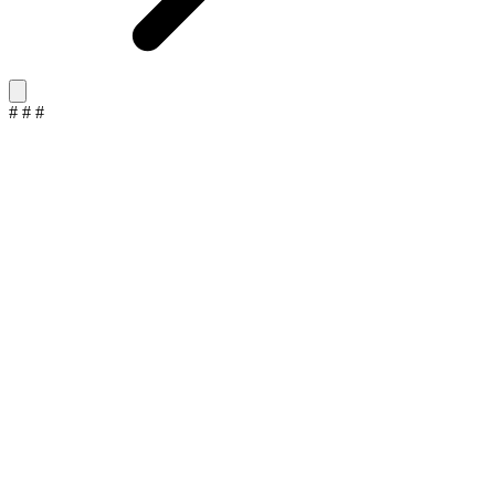
#
#
#