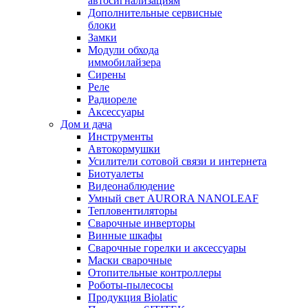
автосигнализациям
Дополнительные сервисные
блоки
Замки
Модули обхода
иммобилайзера
Сирены
Реле
Радиореле
Аксессуары
Дом и дача
Инструменты
Автокормушки
Усилители сотовой связи и интернета
Биотуалеты
Видеонаблюдение
Умный свет AURORA NANOLEAF
Тепловентиляторы
Сварочные инверторы
Винные шкафы
Сварочные горелки и аксессуары
Маски сварочные
Отопительные контроллеры
Роботы-пылесосы
Продукция Biolatic