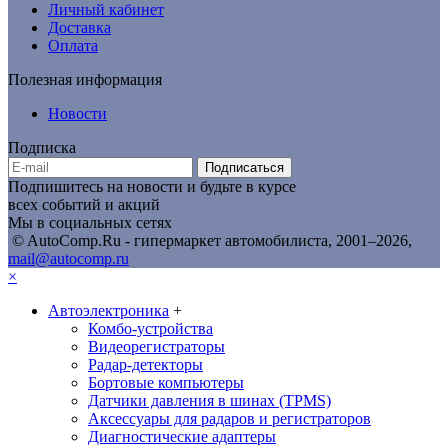
Личный кабинет
Доставка
Оплата
Полезная информация
Новости
Подписка
Подписаться
Подпишитесь на новости и будьте в курсе
всех событий и акций
Мы в социальных сетях
© AutoComp.Ru - гипермаркет автомобилиста, 2001–2026,
mail@autocomp.ru
×
Автоэлектроника
+
Комбо-устройства
Видеорегистраторы
Радар-детекторы
Бортовые компьютеры
Датчики давления в шинах (TPMS)
Аксессуары для радаров и регистраторов
Диагностические адаптеры