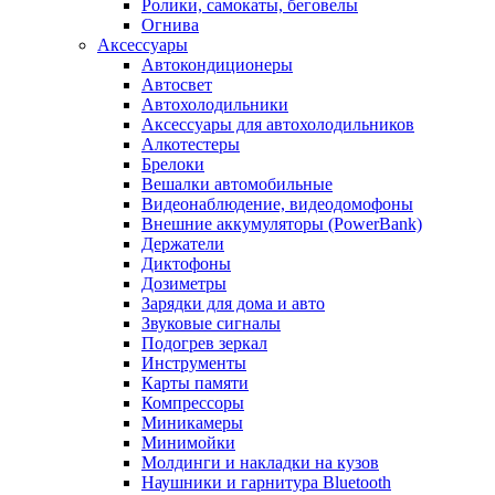
Ролики, самокаты, беговелы
Огнива
Аксессуары
Автокондиционеры
Aвтосвет
Автохолодильники
Аксессуары для автохолодильников
Алкотестеры
Брелоки
Вешалки автомобильные
Видеонаблюдение, видеодомофоны
Внешние аккумуляторы (PowerBank)
Держатели
Диктофоны
Дозиметры
Зарядки для дома и авто
Звуковые сигналы
Подогрев зеркал
Инструменты
Карты памяти
Компрессоры
Миникамеры
Минимойки
Молдинги и накладки на кузов
Наушники и гарнитура Bluetooth