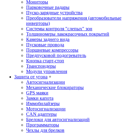
Мониторы
Парковочные радары
Пуско-зарядные устройства
Преобразователи напряжения (автомобильные
инверторы)
Системы контроля "слепых" зон
Толщиномеры лакокрасочных покрытий
Камеры заднего вида
Пусковые провода
Поршневые компрессоры
Предпусковой подогреватель
Кнопка старт-стоп
Транспондеры
Модули управления
Защита от угона
+
Автосигнализации
Механические блoкираторы
GPS маяки
Замки капота
Иммобилайзеры
Мотосигнализации
CAN адаптеры
Брелоки для автосигнализаций
Программаторы
Чехлы для брелков