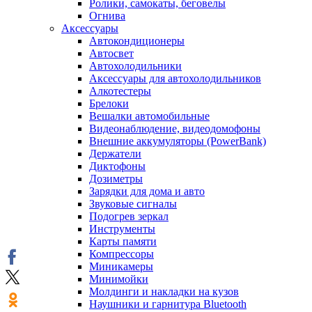
Ролики, самокаты, беговелы
Огнива
Аксессуары
Автокондиционеры
Aвтосвет
Автохолодильники
Аксессуары для автохолодильников
Алкотестеры
Брелоки
Вешалки автомобильные
Видеонаблюдение, видеодомофоны
Внешние аккумуляторы (PowerBank)
Держатели
Диктофоны
Дозиметры
Зарядки для дома и авто
Звуковые сигналы
Подогрев зеркал
Инструменты
Карты памяти
Компрессоры
Миникамеры
Минимойки
Молдинги и накладки на кузов
Наушники и гарнитура Bluetooth