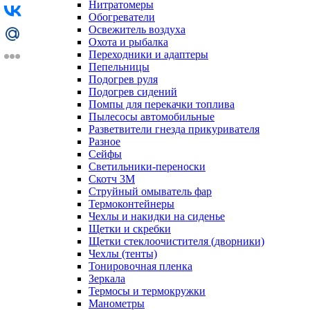
Нитратомеры
Обогреватели
Освежитель воздуха
Охота и рыбалка
Переходники и адаптеры
Пепельницы
Подогрев руля
Подогрев сидений
Помпы для перекачки топлива
Пылесосы автомобильные
Разветвители гнезда прикуривателя
Разное
Сейфы
Светильники-переноски
Скотч 3М
Струйный омыватель фар
Термоконтейнеры
Чехлы и накидки на сиденье
Щетки и скребки
Щетки стеклоочистителя (дворники)
Чехлы (тенты)
Тонировочная пленка
Зеркалa
Термосы и термокружки
Манометры