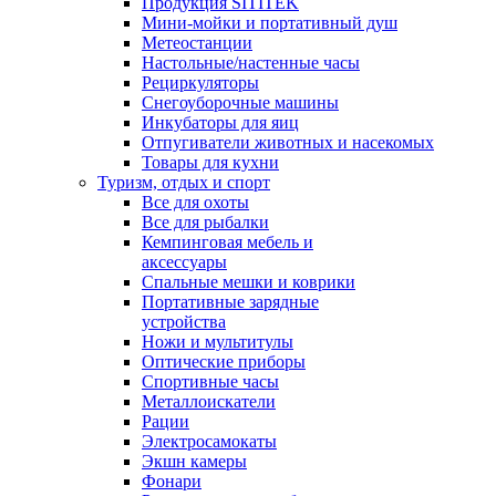
Продукция SITITEK
Мини-мойки и портативный душ
Метеостанции
Настольные/настенные часы
Рециркуляторы
Снегоуборочные машины
Инкубаторы для яиц
Отпугиватели животных и насекомых
Товары для кухни
Туризм, отдых и спорт
Все для охоты
Все для рыбалки
Кемпинговая мебель и
аксессуары
Спальные мешки и коврики
Портативные зарядные
устройства
Ножи и мультитулы
Оптические приборы
Спортивные часы
Металлоискатели
Рации
Электросамокаты
Экшн камеры
Фонари