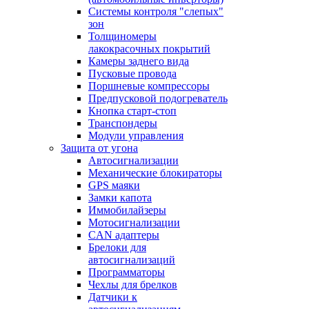
Системы контроля "слепых"
зон
Толщиномеры
лакокрасочных покрытий
Камеры заднего вида
Пусковые провода
Поршневые компрессоры
Предпусковой подогреватель
Кнопка старт-стоп
Транспондеры
Модули управления
Защита от угона
Автосигнализации
Механические блoкираторы
GPS маяки
Замки капота
Иммобилайзеры
Мотосигнализации
CAN адаптеры
Брелоки для
автосигнализаций
Программаторы
Чехлы для брелков
Датчики к