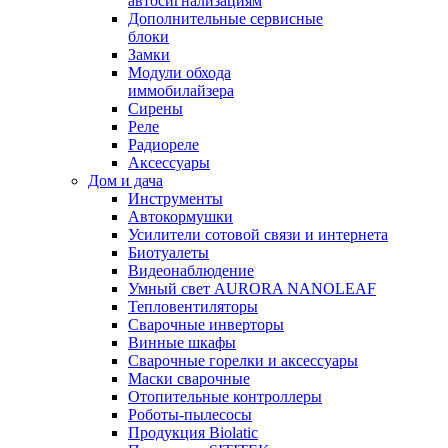
автосигнализациям
Дополнительные сервисные
блоки
Замки
Модули обхода
иммобилайзера
Сирены
Реле
Радиореле
Аксессуары
Дом и дача
Инструменты
Автокормушки
Усилители сотовой связи и интернета
Биотуалеты
Видеонаблюдение
Умный свет AURORA NANOLEAF
Тепловентиляторы
Сварочные инверторы
Винные шкафы
Сварочные горелки и аксессуары
Маски сварочные
Отопительные контроллеры
Роботы-пылесосы
Продукция Biolatic