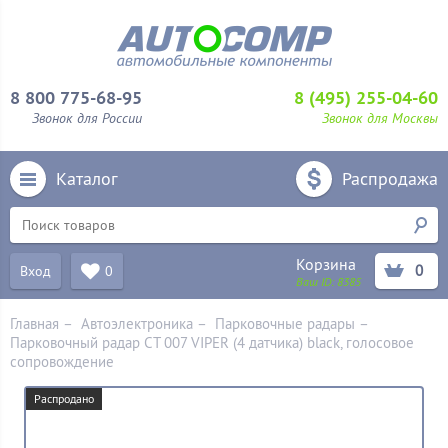
8 800 775-68-95
8 (495) 255-04-60
Звонок для России
Звонок для Москвы
Каталог
Распродажа
Корзина
0
Вход
0
Ваш ID:
8385
Главная
–
Автоэлектроника
–
Парковочные радары
–
Парковочный радар СТ 007 VIPER (4 датчика) black, голосовое
сопровождение
Распродано