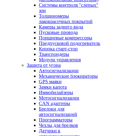
Системы контроля "слепых"
зон
Толщиномеры
лакокрасочных покрытий
Камеры заднего вида
Пусковые провода
Поршневые компрессоры
Предпусковой подогреватель
Кнопка старт-стоп
Транспондеры
Модули управления
Защита от угона
Автосигнализации
Механические блoкираторы
GPS маяки
Замки капота
Иммобилайзеры
Мотосигнализации
CAN адаптеры
Брелоки для
автосигнализаций
Программаторы
Чехлы для брелков
Датчики к