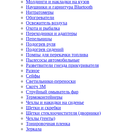
Молдинги и накладки на кузов
Наушники и гарнитура Bluetooth
Нитратомеры
Обогреватели
Освежитель воздуха
Охота и рыбалка
Переходники и адаптеры
Пепельницы
Подогрев руля
Подогрев сидений
Помпы для перекачки топлива
Пылесосы автомобильные
Разветвители гнезда прикуривателя
Разное
Сейфы
Светильники-переноски
Скотч 3М
Струйный омыватель фар
Термоконтейнеры
Чехлы и накидки на сиденье
Щетки и скребки
Щетки стеклоочистителя (дворники)
Чехлы (тенты)
Тонировочная пленка
Зеркалa