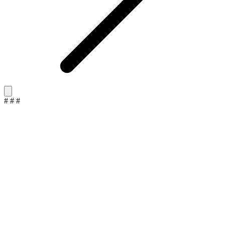
#
#
#