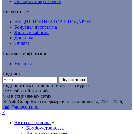
Оптовым покупателям
Покупателям
АКЦИЯ ИОНИЗАТОР В ПОДАРОК
Бонусная программа
Личный кабинет
Доставка
Оплата
Полезная информация
Новости
Подписка
Подписаться
Подпишитесь на новости и будьте в курсе
всех событий и акций
Мы в социальных сетях
© AutoComp.Ru - гипермаркет автомобилиста, 2001–2026,
mail@autocomp.ru
×
Автоэлектроника
+
Комбо-устройства
Видеорегистраторы