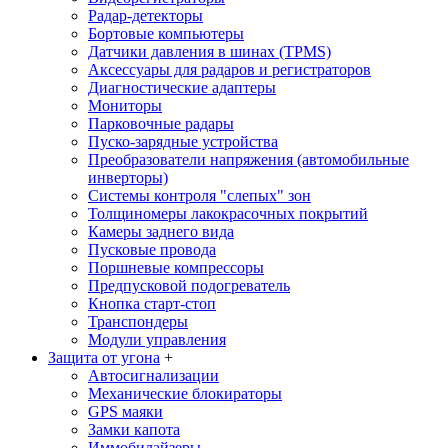
Радар-детекторы
Бортовые компьютеры
Датчики давления в шинах (TPMS)
Аксессуары для радаров и регистраторов
Диагностические адаптеры
Мониторы
Парковочные радары
Пуско-зарядные устройства
Преобразователи напряжения (автомобильные
инверторы)
Системы контроля "слепых" зон
Толщиномеры лакокрасочных покрытий
Камеры заднего вида
Пусковые провода
Поршневые компрессоры
Предпусковой подогреватель
Кнопка старт-стоп
Транспондеры
Модули управления
Защита от угона
+
Автосигнализации
Механические блoкираторы
GPS маяки
Замки капота
Иммобилайзеры