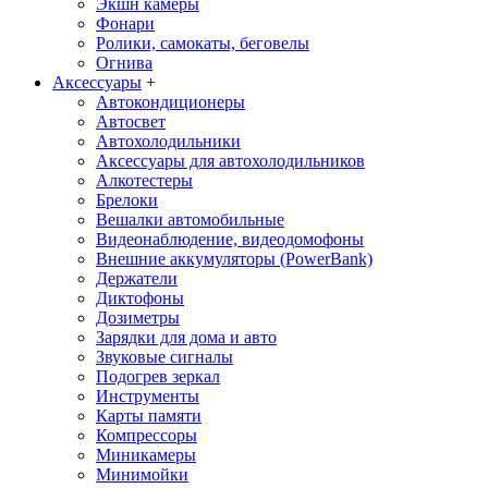
Экшн камеры
Фонари
Ролики, самокаты, беговелы
Огнива
Аксессуары
+
Автокондиционеры
Aвтосвет
Автохолодильники
Аксессуары для автохолодильников
Алкотестеры
Брелоки
Вешалки автомобильные
Видеонаблюдение, видеодомофоны
Внешние аккумуляторы (PowerBank)
Держатели
Диктофоны
Дозиметры
Зарядки для дома и авто
Звуковые сигналы
Подогрев зеркал
Инструменты
Карты памяти
Компрессоры
Миникамеры
Минимойки