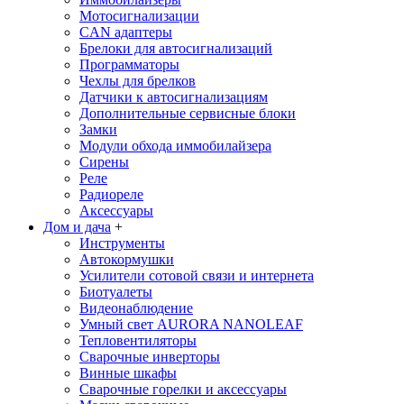
Мотосигнализации
CAN адаптеры
Брелоки для автосигнализаций
Программаторы
Чехлы для брелков
Датчики к автосигнализациям
Дополнительные сервисные блоки
Замки
Модули обхода иммобилайзера
Сирены
Реле
Радиореле
Аксессуары
Дом и дача
+
Инструменты
Автокормушки
Усилители сотовой связи и интернета
Биотуалеты
Видеонаблюдение
Умный свет AURORA NANOLEAF
Тепловентиляторы
Сварочные инверторы
Винные шкафы
Сварочные горелки и аксессуары