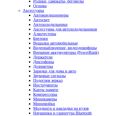
Ролики, самокаты, беговелы
Огнива
Аксессуары
Автокондиционеры
Aвтосвет
Автохолодильники
Аксессуары для автохолодильников
Алкотестеры
Брелоки
Вешалки автомобильные
Видеонаблюдение, видеодомофоны
Внешние аккумуляторы (PowerBank)
Держатели
Диктофоны
Дозиметры
Зарядки для дома и авто
Звуковые сигналы
Подогрев зеркал
Инструменты
Карты памяти
Компрессоры
Миникамеры
Минимойки
Молдинги и накладки на кузов
Наушники и гарнитура Bluetooth