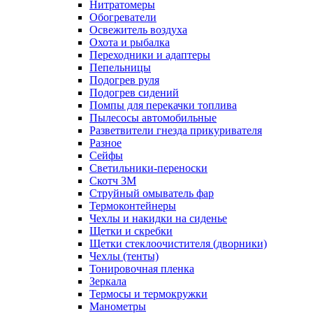
Нитратомеры
Обогреватели
Освежитель воздуха
Охота и рыбалка
Переходники и адаптеры
Пепельницы
Подогрев руля
Подогрев сидений
Помпы для перекачки топлива
Пылесосы автомобильные
Разветвители гнезда прикуривателя
Разное
Сейфы
Светильники-переноски
Скотч 3М
Струйный омыватель фар
Термоконтейнеры
Чехлы и накидки на сиденье
Щетки и скребки
Щетки стеклоочистителя (дворники)
Чехлы (тенты)
Тонировочная пленка
Зеркалa
Термосы и термокружки
Манометры