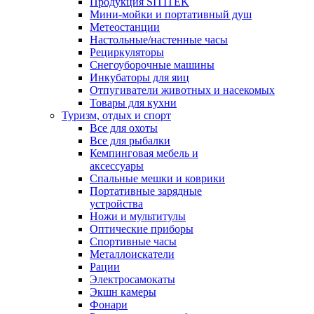
Продукция SITITEK
Мини-мойки и портативный душ
Метеостанции
Настольные/настенные часы
Рециркуляторы
Снегоуборочные машины
Инкубаторы для яиц
Отпугиватели животных и насекомых
Товары для кухни
Туризм, отдых и спорт
Все для охоты
Все для рыбалки
Кемпинговая мебель и
аксессуары
Спальные мешки и коврики
Портативные зарядные
устройства
Ножи и мультитулы
Оптические приборы
Спортивные часы
Металлоискатели
Рации
Электросамокаты
Экшн камеры
Фонари