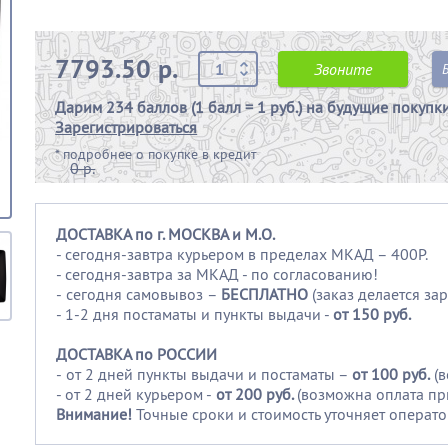
7793.50 р.
Звоните
Дарим
234 баллов (1 балл = 1 руб.)
на будущие покупк
Зарегистрироваться
*
подробнее о покупке в кредит
0 р.
ДОСТАВКА по г. МОСКВА и М.О.
- сегодня-завтра курьером в пределах МКАД – 400Р.
- сегодня-завтра за МКАД - по согласованию!
-
сегодня самовывоз –
БЕСПЛАТНО
(заказ делается зар
- 1-2 дня постаматы и пункты выдачи -
от 150 руб.
ДОСТАВКА по РОССИИ
-
от 2 дней пункты выдачи и постаматы –
от 100
руб.
(
- от 2 дней курьером -
от 200 руб.
(возможна оплата пр
Внимание!
Точные сроки и стоимость уточняет операто