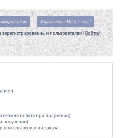
Быстрый заказ
В кредит от 410 р. / мес. *
и зарегистрированным пользователям!
Войти/
анее!)
возможна оплата при получении)
и получении)
р при согласовании заказа.