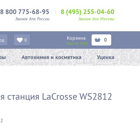
8 800 775-68-95
8 (495) 255-04-60
Звонок для России
Звонок для Москвы
Корзина
0
од
0
Ваш ID:
1554
ары
Автохимия и косметика
Уценка
я станция LaCrosse WS2812
12