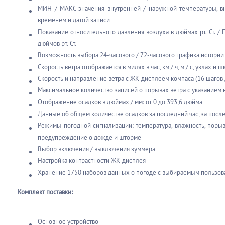
МИН / МАКС значения внутренней / наружной температуры, вн
временем и датой записи
Показание относительного давления воздуха в дюймах рт. Ст. / 
дюймов рт. Ст.
Возможность выбора 24-часового / 72-часового графика истории
Скорость ветра отображается в милях в час, км / ч, м / с, узлах и ш
Скорость и направление ветра с ЖК-дисплеем компаса (16 шагов /
Максимальное количество записей о порывах ветра с указанием 
Отображение осадков в дюймах / мм: от 0 до 393,6 дюйма
Данные об общем количестве осадков за последний час, за посл
Режимы погодной сигнализации: температура, влажность, порывы
предупреждение о дожде и шторме
Выбор включения / выключения зуммера
Настройка контрастности ЖК-дисплея
Хранение 1750 наборов данных о погоде с выбираемым пользова
Комплект поставки:
Основное устройство