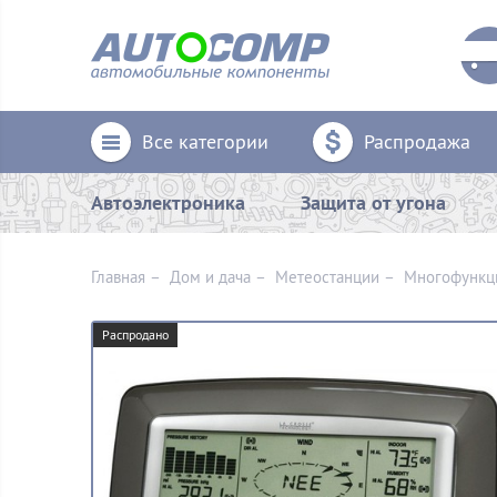
Все категории
Распродажа
Автоэлектроника
Защита от угона
Главная
–
Дом и дача
–
Метеостанции
–
Многофункци
Распродано