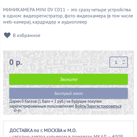
МИНИКАМЕРА MINI DV C011 – это сразу четыре устройства
в одном: видеорегистратор, фото-видеокамера (в том числе
web-камера), кардридер и аудиоплеер
В избранное
0 р.
Звоните
Быстрый заказ
Дарим
0 баллов (1 балл = 1 руб.)
на будущие покупки
зарегистрированным пользователям!
Войти/Зарегистрироваться
0 р.
ДОСТАВКА по г. МОСКВА и М.О.
- сегодня-завтра курьером в пределах МКАД – 400Р.