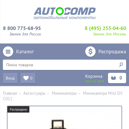
8 800 775-68-95
8 (495) 255-04-60
Звонок для России
Звонок для Москвы
Каталог
Распродажа
Корзина
0
Вход
0
Ваш ID:
4646
Главная
–
Аксессуары
–
Миникамеры
–
Миникамера Mini DV
C011
Распродано