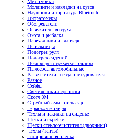
Минимойки
Молдинги и накладки на кузов
Наушники и гарнитура Bluetooth
Нитратомеры
Обогреватели
Освежитель воздуха
Охота и рыбалка
Переходники и адаптеры
Пепельницы
Подогрев руля
Подогрев сидений
Помпы для перекачки топлива
Пылесосы автомобильные
Разветвители гнезда прикуривателя
Разное
Сейфы
Светильники-переноски
Скотч 3М
Струйный омыватель фар
Термоконтейнеры
Чехлы и накидки на сиденье
Щетки и скребки
Щетки стеклоочистителя (дворники)
Чехлы (тенты)
Тонировочная пленка