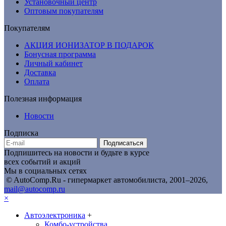
Установочный центр
Оптовым покупателям
Покупателям
АКЦИЯ ИОНИЗАТОР В ПОДАРОК
Бонусная программа
Личный кабинет
Доставка
Оплата
Полезная информация
Новости
Подписка
Подписаться
Подпишитесь на новости и будьте в курсе
всех событий и акций
Мы в социальных сетях
© AutoComp.Ru - гипермаркет автомобилиста, 2001–2026,
mail@autocomp.ru
×
Автоэлектроника
+
Комбо-устройства