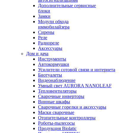
автосигнализациям
Дополнительные сервисные
блоки
Замки
Модули обхода
иммобилайзера
Сирены
Реле
Радиореле
Аксессуары
Дом и дача
Инструменты
Автокормушки
Усилители сотовой связи и интернета
Биотуалеты
Видеонаблюдение
Умный свет AURORA NANOLEAF
Тепловентиляторы
Сварочные инверторы
Винные шкафы
Сварочные горелки и аксессуары
Маски сварочные
Отопительные контроллеры
Роботы-пылесосы
Продукция Biolatic