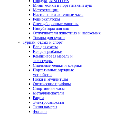
Продукция SITITEK
Мини-мойки и портативный душ
Метеостанции
Настольные/настенные часы
Рециркуляторы
Снегоуборочные машины
Инкубаторы для яиц
Отпугиватели животных и насекомых
Товары для кухни
Туризм, отдых и спорт
Все для охоты
Все для рыбалки
Кемпинговая мебель и
аксессуары
Спальные мешки и коврики
Портативные зарядные
устройства
Ножи и мультитулы
Оптические приборы
Спортивные часы
Металлоискатели
Рации
Электросамокаты
Экшн камеры
Фонари