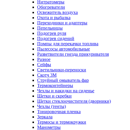
Нитратомеры
Обогреватели
Освежитель воздуха
Охота и рыбалка
Переходники и адаптеры
Пепельницы
Подогрев руля
Подогрев сидений
Помпы для перекачки топлива
Пылесосы автомобильные
Разветвители гнезда прикуривателя
Разное
Сейфы
Светильники-переноски
Скотч 3М
Струйный омыватель фар
Термоконтейнеры
Чехлы и накидки на сиденье
Щетки и скребки
Щетки стеклоочистителя (дворники)
Чехлы (тенты)
Тонировочная пленка
Зеркалa
Термосы и термокружки
Манометры