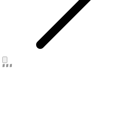
#
#
#