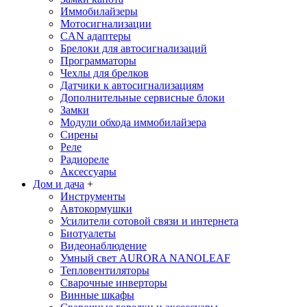
Иммобилайзеры
Мотосигнализации
CAN адаптеры
Брелоки для автосигнализаций
Программаторы
Чехлы для брелков
Датчики к автосигнализациям
Дополнительные сервисные блоки
Замки
Модули обхода иммобилайзера
Сирены
Реле
Радиореле
Аксессуары
Дом и дача
+
Инструменты
Автокормушки
Усилители сотовой связи и интернета
Биотуалеты
Видеонаблюдение
Умный свет AURORA NANOLEAF
Тепловентиляторы
Сварочные инверторы
Винные шкафы