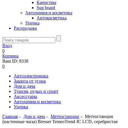
Канистры
Sup board
Автохимия и косметика
Автокосметика
Уценка
Распродажа
Вход
0
Корзина
Ваш ID:
8338
0
Автоэлектроника
Защита от угона
Дом и дача
Туризм, отдых и спорт
Аксессуары
Автохимия и косметика
Уценка
Главная
–
Дом и дача
–
Метеостанции
–
Метеостанция
(настенные часы) Bresser TemeoTrend JC LCD, серебристая