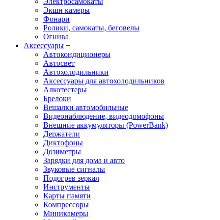
Электросамокаты
Экшн камеры
Фонари
Ролики, самокаты, беговелы
Огнива
Аксессуары
+
Автокондиционеры
Aвтосвет
Автохолодильники
Аксессуары для автохолодильников
Алкотестеры
Брелоки
Вешалки автомобильные
Видеонаблюдение, видеодомофоны
Внешние аккумуляторы (PowerBank)
Держатели
Диктофоны
Дозиметры
Зарядки для дома и авто
Звуковые сигналы
Подогрев зеркал
Инструменты
Карты памяти
Компрессоры
Миникамеры