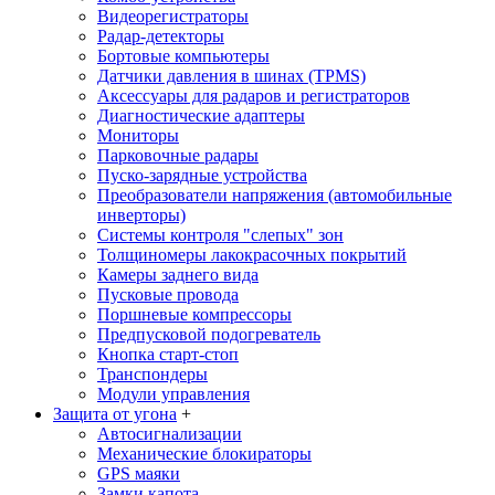
Видеорегистраторы
Радар-детекторы
Бортовые компьютеры
Датчики давления в шинах (TPMS)
Аксессуары для радаров и регистраторов
Диагностические адаптеры
Мониторы
Парковочные радары
Пуско-зарядные устройства
Преобразователи напряжения (автомобильные
инверторы)
Системы контроля "слепых" зон
Толщиномеры лакокрасочных покрытий
Камеры заднего вида
Пусковые провода
Поршневые компрессоры
Предпусковой подогреватель
Кнопка старт-стоп
Транспондеры
Модули управления
Защита от угона
+
Автосигнализации
Механические блoкираторы
GPS маяки
Замки капота