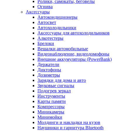
Ролики, самокаты, беговелы
Огнива
Аксессуары
Автокондиционеры
Aвтосвет
Автохолодильники
Аксессуары для автохолодильников
Алкотестеры
Брелоки
Вешалки автомобильные
Видеонаблюдение, видеодомофоны
Внешние аккумуляторы (PowerBank)
Держатели
Диктофоны
Дозиметры
Зарядки для дома и авто
Звуковые сигналы
Подогрев зеркал
Инструменты
Карты памяти
Компрессоры
Миникамеры
Минимойки
Молдинги и накладки на кузов
Наушники и гарнитура Bluetooth