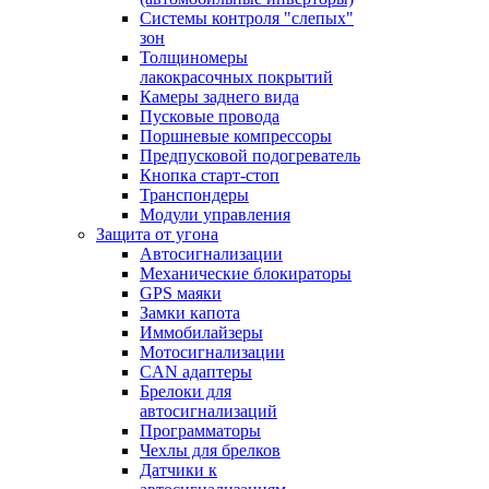
Системы контроля "слепых"
зон
Толщиномеры
лакокрасочных покрытий
Камеры заднего вида
Пусковые провода
Поршневые компрессоры
Предпусковой подогреватель
Кнопка старт-стоп
Транспондеры
Модули управления
Защита от угона
Автосигнализации
Механические блoкираторы
GPS маяки
Замки капота
Иммобилайзеры
Мотосигнализации
CAN адаптеры
Брелоки для
автосигнализаций
Программаторы
Чехлы для брелков
Датчики к