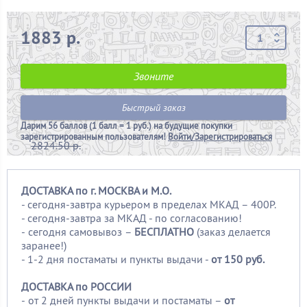
1883 р.
Звоните
Быстрый заказ
Дарим
56 баллов (1 балл = 1 руб.)
на будущие покупки
зарегистрированным пользователям!
Войти/Зарегистрироваться
2824.50 р.
ДОСТАВКА по г. МОСКВА и М.О.
- сегодня-завтра курьером в пределах МКАД – 400Р.
- сегодня-завтра за МКАД - по согласованию!
-
сегодня самовывоз –
БЕСПЛАТНО
(заказ делается
заранее!)
- 1-2 дня постаматы и пункты выдачи -
от 150 руб.
ДОСТАВКА по РОССИИ
-
от 2 дней пункты выдачи и постаматы –
от