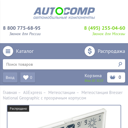
8 800 775-68-95
8 (495) 255-04-60
Звонок для России
Звонок для Москвы
Каталог
Распродажа
Корзина
0
Вход
0
Ваш ID:
3153
Главная
–
AliExpress
–
Метеостанции
–
Метеостанция Bresser
National Geographic с прозрачным корпусом
Распродано