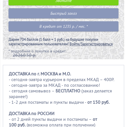
Звоните
Быстрый заказ
В кредит от 1235 р. / мес. *
Дарим
704 баллов (1 балл = 1 руб.)
на будущие покупки
зарегистрированным пользователям!
Войти/Зарегистрироваться
*
подробнее о покупке в кредит
26260.50 р.
ДОСТАВКА по г. МОСКВА и М.О.
- сегодня-завтра курьером в пределах МКАД – 400Р.
- сегодня-завтра за МКАД - по согласованию!
-
сегодня самовывоз –
БЕСПЛАТНО
(заказ делается
заранее!)
- 1-2 дня постаматы и пункты выдачи -
от 150 руб.
ДОСТАВКА по РОССИИ
-
от 2 дней пункты выдачи и постаматы –
от
100
руб.
(возможна оплата при получении)