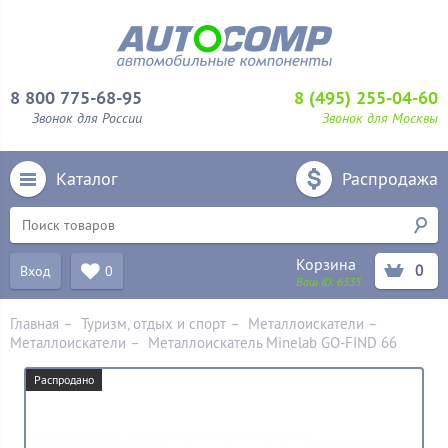
8 800 775-68-95
8 (495) 255-04-60
Звонок для России
Звонок для Москвы
Каталог
Распродажа
Корзина
0
Вход
0
Ваш ID:
6535
Главная
–
Туризм, отдых и спорт
–
Металлоискатели
–
Металлоискатели
–
Металлоискатель Minelab GO-FIND 66
Распродано