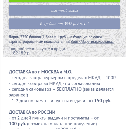
Быстрый заказ
В кредит от 3947 р. / мес. *
Дарим
2250 баллов (1 балл = 1 руб.)
на будущие покупки
зарегистрированным пользователям!
Войти/Зарегистрироваться
*
подробнее о покупке в кредит
82489 р.
ДОСТАВКА по г. МОСКВА и М.О.
- сегодня-завтра курьером в пределах МКАД – 400Р.
- сегодня-завтра за МКАД - по согласованию!
-
сегодня самовывоз –
БЕСПЛАТНО
(заказ делается
заранее!)
- 1-2 дня постаматы и пункты выдачи -
от 150 руб.
ДОСТАВКА по РОССИИ
-
от 2 дней пункты выдачи и постаматы –
от
100
руб.
(возможна оплата при получении)