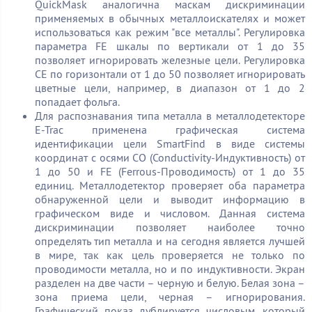
QuickMask аналогична маскам дискриминации
применяемых в обычных металлоискателях и может
использоваться как режим "все металлы". Регулировка
параметра FE шкалы по вертикали от 1 до 35
позволяет игнорировать железные цели. Регулировка
CE по горизонтали от 1 до 50 позволяет игнорировать
цветные цели, например, в диапазон от 1 до 2
попадает фольга.
Для распознавания типа металла в металлодетекторе
E-Trac применена графическая система
идентификации цели SmartFind в виде системы
координат с осями CO (Conductivity-Индуктивность) от
1 до 50 и FE (Ferrous-Проводимость) от 1 до 35
единиц. Металлодетектор проверяет оба параметра
обнаруженной цели и выводит информацию в
графическом виде и числовом. Данная система
дискриминации позволяет наиболее точно
определять тип металла и на сегодня является лучшей
в мире, так как цель проверяется не только по
проводимости металла, но и по индуктивности. Экран
разделен на две части – черную и белую. Белая зона –
зона приема цели, черная – игнорирования.
Графический показ дублируется числовым, который