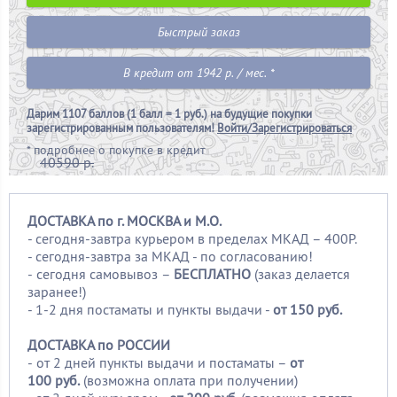
Быстрый заказ
В кредит от 1942 р. / мес. *
Дарим
1107 баллов (1 балл = 1 руб.)
на будущие покупки
зарегистрированным пользователям!
Войти/Зарегистрироваться
*
подробнее о покупке в кредит
40590 р.
ДОСТАВКА по г. МОСКВА и М.О.
- сегодня-завтра курьером в пределах МКАД – 400Р.
- сегодня-завтра за МКАД - по согласованию!
-
сегодня самовывоз –
БЕСПЛАТНО
(заказ делается
заранее!)
- 1-2 дня постаматы и пункты выдачи -
от 150 руб.
ДОСТАВКА по РОССИИ
-
от 2 дней пункты выдачи и постаматы –
от
100
руб.
(возможна оплата при получении)