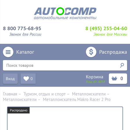
8 800 775-68-95
8 (495) 255-04-60
Звонок для России
Звонок для Москвы
Каталог
Распродажа
Корзина
0
Вход
0
Ваш ID:
4054
Главная
–
Туризм, отдых и спорт
–
Металлоискатели
–
Металлоискатели
–
Металлоискатель Makro Racer 2 Pro
Распродано