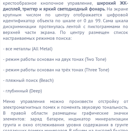
крестообразное кнопочное управление,
широкий ЖК-
дисплей, триггер и яркий светодиодный фонарь.
На экране
крупным числом по центру отображается цифровой
идентификатор объекта по шкале от 0 до 99. Сама шкала
дискриминации протянулась лентой с пиктограммами по
верхней части экрана. По центру размещен список
настраиваемых режимов поиска:
- все металлы (All Metal)
- режим работы основан на двух тонах (Two Tone)
- режим работы основан на трёх тонах (Three Tone)
- пляжный поиск (Beach)
- глубинный (Deep)
Меню управления можно произвести отстройку от
электромагнитных помех и поменять звуковую тональность.
В правой области размещены графические значки
элементов: заряд батареи, индикатор минерализации
грунта и окно отслеживания уровня содержания в грунте
создающих помехи минералов. В общем, на дисплей быстро