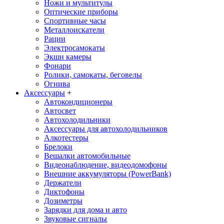
Ножи и мультитулы
Оптические приборы
Спортивные часы
Металлоискатели
Рации
Электросамокаты
Экшн камеры
Фонари
Ролики, самокаты, беговелы
Огнива
Аксессуары
+
Автокондиционеры
Aвтосвет
Автохолодильники
Аксессуары для автохолодильников
Алкотестеры
Брелоки
Вешалки автомобильные
Видеонаблюдение, видеодомофоны
Внешние аккумуляторы (PowerBank)
Держатели
Диктофоны
Дозиметры
Зарядки для дома и авто
Звуковые сигналы