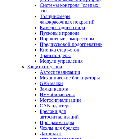
Системы контроля "слепых"
зон
Толщиномеры
лакокрасочных покрытий
Камеры заднего вида
Пусковые провода
Поршневые компрессоры
Предпусковой подогреватель
Кнопка старт-стоп
Транспондеры
Модули управления
Защита от угона
Автосигнализации
Механические блoкираторы
GPS маяки
Замки капота
Иммобилайзеры
Мотосигнализации
CAN адаптеры
Брелоки для
автосигнализаций
Программаторы
Чехлы для брелков
Датчики к