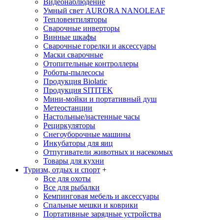
Видеонаблюдение
Умный свет AURORA NANOLEAF
Тепловентиляторы
Сварочные инверторы
Винные шкафы
Сварочные горелки и аксессуары
Маски сварочные
Отопительные контроллеры
Роботы-пылесосы
Продукция Biolatic
Продукция SITITEK
Мини-мойки и портативный душ
Метеостанции
Настольные/настенные часы
Рециркуляторы
Снегоуборочные машины
Инкубаторы для яиц
Отпугиватели животных и насекомых
Товары для кухни
Туризм, отдых и спорт
+
Все для охоты
Все для рыбалки
Кемпинговая мебель и аксессуары
Спальные мешки и коврики
Портативные зарядные устройства