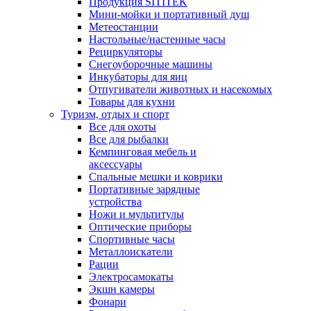
Продукция SITITEK
Мини-мойки и портативный душ
Метеостанции
Настольные/настенные часы
Рециркуляторы
Снегоуборочные машины
Инкубаторы для яиц
Отпугиватели животных и насекомых
Товары для кухни
Туризм, отдых и спорт
Все для охоты
Все для рыбалки
Кемпинговая мебель и
аксессуары
Спальные мешки и коврики
Портативные зарядные
устройства
Ножи и мультитулы
Оптические приборы
Спортивные часы
Металлоискатели
Рации
Электросамокаты
Экшн камеры
Фонари