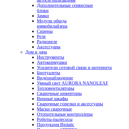
автосигнализациям
Дополнительные сервисные
блоки
Замки
Модули обхода
иммобилайзера
Сирены
Реле
Радиореле
Аксессуары
Дом и дача
Инструменты
Автокормушки
Усилители сотовой связи и интернета
Биотуалеты
Видеонаблюдение
Умный свет AURORA NANOLEAF
Тепловентиляторы
Сварочные инверторы
Винные шкафы
Сварочные горелки и аксессуары
Маски сварочные
Отопительные контроллеры
Роботы-пылесосы
Продукция Biolatic