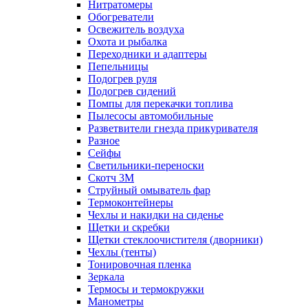
Нитратомеры
Обогреватели
Освежитель воздуха
Охота и рыбалка
Переходники и адаптеры
Пепельницы
Подогрев руля
Подогрев сидений
Помпы для перекачки топлива
Пылесосы автомобильные
Разветвители гнезда прикуривателя
Разное
Сейфы
Светильники-переноски
Скотч 3М
Струйный омыватель фар
Термоконтейнеры
Чехлы и накидки на сиденье
Щетки и скребки
Щетки стеклоочистителя (дворники)
Чехлы (тенты)
Тонировочная пленка
Зеркалa
Термосы и термокружки
Манометры