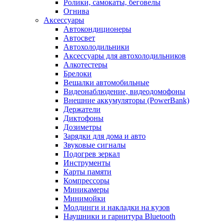
Ролики, самокаты, беговелы
Огнива
Аксессуары
Автокондиционеры
Aвтосвет
Автохолодильники
Аксессуары для автохолодильников
Алкотестеры
Брелоки
Вешалки автомобильные
Видеонаблюдение, видеодомофоны
Внешние аккумуляторы (PowerBank)
Держатели
Диктофоны
Дозиметры
Зарядки для дома и авто
Звуковые сигналы
Подогрев зеркал
Инструменты
Карты памяти
Компрессоры
Миникамеры
Минимойки
Молдинги и накладки на кузов
Наушники и гарнитура Bluetooth