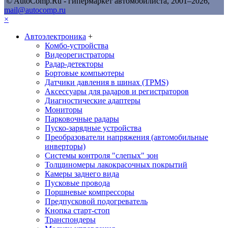
© AutoComp.Ru - гипермаркет автомобилиста, 2001–2026,
mail@autocomp.ru
×
Автоэлектроника
+
Комбо-устройства
Видеорегистраторы
Радар-детекторы
Бортовые компьютеры
Датчики давления в шинах (TPMS)
Аксессуары для радаров и регистраторов
Диагностические адаптеры
Мониторы
Парковочные радары
Пуско-зарядные устройства
Преобразователи напряжения (автомобильные
инверторы)
Системы контроля "слепых" зон
Толщиномеры лакокрасочных покрытий
Камеры заднего вида
Пусковые провода
Поршневые компрессоры
Предпусковой подогреватель
Кнопка старт-стоп
Транспондеры