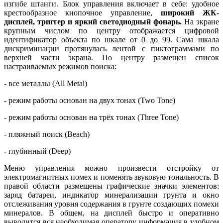
изгибе штанги. Блок управления включает в себе: удобное
крестообразное кнопочное управление,
широкий ЖК-
дисплей, триггер и яркий светодиодный фонарь.
На экране
крупным числом по центру отображается цифровой
идентификатор объекта по шкале от 0 до 99. Сама шкала
дискриминации протянулась лентой с пиктограммами по
верхней части экрана. По центру размещен список
настраиваемых режимов поиска:
- все металлы (All Metal)
- режим работы основан на двух тонах (Two Tone)
- режим работы основан на трёх тонах (Three Tone)
- пляжный поиск (Beach)
- глубинный (Deep)
Меню управления можно произвести отстройку от
электромагнитных помех и поменять звуковую тональность. В
правой области размещены графические значки элементов:
заряд батареи, индикатор минерализации грунта и окно
отслеживания уровня содержания в грунте создающих помехи
минералов. В общем, на дисплей быстро и оперативно
выводится вся необходимая оператору информация в удобном