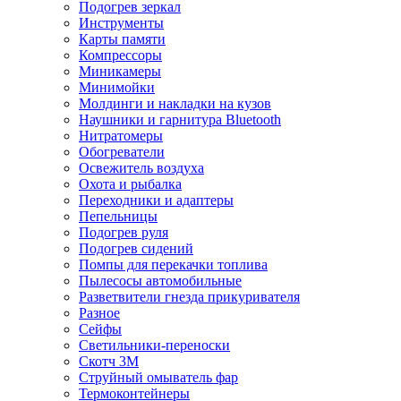
Подогрев зеркал
Инструменты
Карты памяти
Компрессоры
Миникамеры
Минимойки
Молдинги и накладки на кузов
Наушники и гарнитура Bluetooth
Нитратомеры
Обогреватели
Освежитель воздуха
Охота и рыбалка
Переходники и адаптеры
Пепельницы
Подогрев руля
Подогрев сидений
Помпы для перекачки топлива
Пылесосы автомобильные
Разветвители гнезда прикуривателя
Разное
Сейфы
Светильники-переноски
Скотч 3М
Струйный омыватель фар
Термоконтейнеры