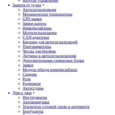
Модули управления
Защита от угона
+
Автосигнализации
Механические блoкираторы
GPS маяки
Замки капота
Иммобилайзеры
Мотосигнализации
CAN адаптеры
Брелоки для автосигнализаций
Программаторы
Чехлы для брелков
Датчики к автосигнализациям
Дополнительные сервисные блоки
Замки
Модули обхода иммобилайзера
Сирены
Реле
Радиореле
Аксессуары
Дом и дача
+
Инструменты
Автокормушки
Усилители сотовой связи и интернета
Биотуалеты