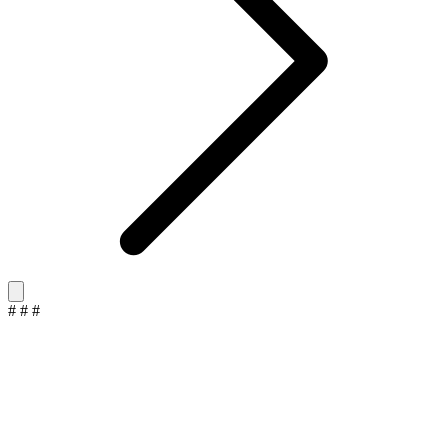
#
#
#