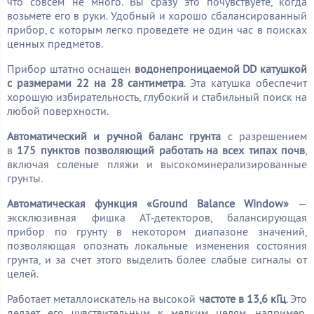
что совсем не много. Вы сразу это почувствуете, когда
возьмете его в руки. Удобный и хорошо сбалансированный
прибор, с которым легко проведете не один час в поисках
ценных предметов.
Прибор штатно оснащен
водонепроницаемой DD катушкой
с размерами 22 на 28 сантиметра
. Эта катушка обеспечит
хорошую избирательность, глубокий и стабильный поиск на
любой поверхности.
Автоматический и ручной баланс грунта
с разрешением
в
175 пунктов позволяющий работать на всех типах почв
,
включая соленые пляжи и высокоминерализированные
грунты.
Автоматическая функция «Ground Balance Window»
—
эксклюзивная фишка АТ-детекторов, балансирующая
прибор по грунту в некотором диапазоне значений,
позволяющая опознать локальные изменения состояния
грунта, и за счет этого выделить более слабые сигналы от
целей.
Работает металлоискатель на высокой
частоте в 13,6 кГц
. Это
делает его чувствительным к мелким целям, например,