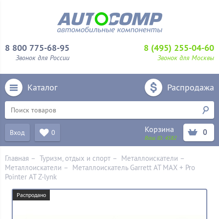
8 800 775-68-95
8 (495) 255-04-60
Звонок для России
Звонок для Москвы
Каталог
Распродажа
Корзина
0
Вход
0
Ваш ID:
4582
Главная
–
Туризм, отдых и спорт
–
Металлоискатели
–
Металлоискатели
–
Металлоискатель Garrett AT MAX + Pro
Pointer AT Z-lynk
Распродано