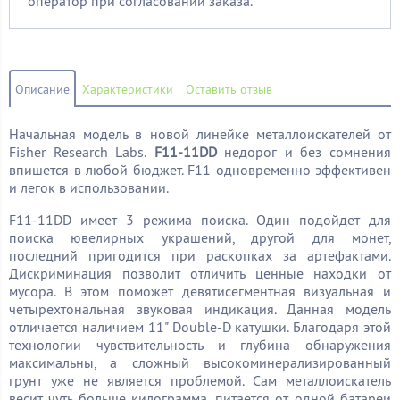
оператор при согласовании заказа.
Описание
Характеристики
Оставить отзыв
Начальная модель в новой линейке металлоискателей от
Fisher Research Labs.
F11-11DD
недорог и без сомнения
впишется в любой бюджет. F11 одновременно эффективен
и легок в использовании.
F11-11DD имеет 3 режима поиска. Один подойдет для
поиска ювелирных украшений, другой для монет,
последний пригодится при раскопках за артефактами.
Дискриминация позволит отличить ценные находки от
мусора. В этом поможет девятисегментная визуальная и
четырехтональная звуковая индикация. Данная модель
отличается наличием 11" Double-D катушки. Благодаря этой
технологии чувствительность и глубина обнаружения
максимальны, а сложный высокоминерализированный
грунт уже не является проблемой. Сам металлоискатель
весит чуть больше килограмма, питается от одной батареи