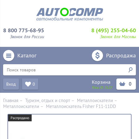
8 800 775-68-95
8 (495) 255-04-60
Звонок для России
Звонок для Москвы
Каталог
Распродажа
Корзина
0
Вход
0
Ваш ID:
3122
Главная
–
Туризм, отдых и спорт
–
Металлоискатели
–
Металлоискатели
–
Металлоискатель Fisher F11-11DD
Распродано