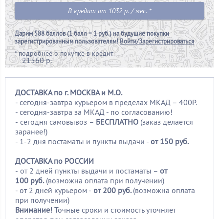
В кредит от 1032 р. / мес. *
Дарим
588 баллов (1 балл = 1 руб.)
на будущие покупки
зарегистрированным пользователям!
Войти/Зарегистрироваться
*
подробнее о покупке в кредит
21560 р.
ДОСТАВКА по г. МОСКВА и М.О.
- сегодня-завтра курьером в пределах МКАД – 400Р.
- сегодня-завтра за МКАД - по согласованию!
-
сегодня самовывоз –
БЕСПЛАТНО
(заказ делается
заранее!)
- 1-2 дня постаматы и пункты выдачи -
от 150 руб.
ДОСТАВКА по РОССИИ
-
от 2 дней пункты выдачи и постаматы –
от
100
руб.
(возможна оплата при получении)
- от 2 дней курьером -
от 200 руб.
(возможна оплата
при получении)
Внимание!
Точные сроки и стоимость уточняет