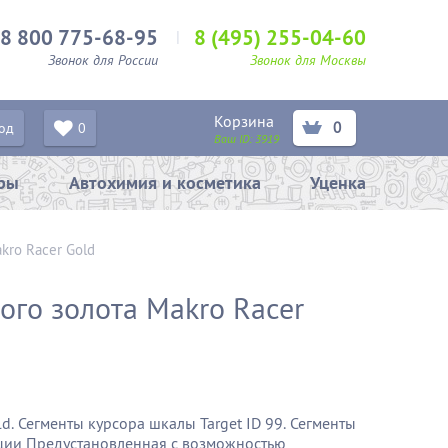
8 800 775-68-95
8 (495) 255-04-60
Звонок для России
Звонок для Москвы
Корзина
0
од
0
Ваш ID:
3919
ары
Автохимия и косметика
Уценка
kro Racer Gold
ого золота Makro Racer
ld.
Сегменты курсора шкалы Target ID 99.
Сегменты
ции Предустановленная с возможностью