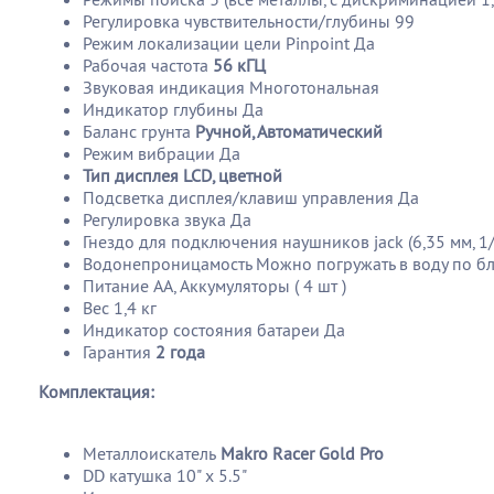
Регулировка чувствительности/глубины 99
Режим локализации цели Pinpoint Да
Рабочая частота
56 кГЦ
Звуковая индикация Многотональная
Индикатор глубины Да
Баланс грунта
Ручной, Автоматический
Режим вибрации Да
Тип дисплея LCD, цветной
Подсветка дисплея/клавиш управления Да
Регулировка звука Да
Гнездо для подключения наушников jack (6,35 мм, 1
Водонепроницамость Можно погружать в воду по б
Питание AA, Аккумуляторы ( 4 шт )
Вес 1,4 кг
Индикатор состояния батареи Да
Гарантия
2 года
Комплектация:
Металлоискатель
Makro Racer Gold Pro
DD катушка 10" х 5.5"