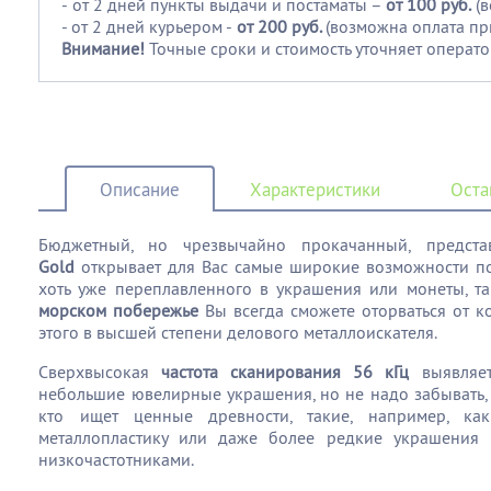
-
от 2 дней пункты выдачи и постаматы –
от 100
руб.
(
- от 2 дней курьером -
от 200 руб.
(возможна оплата пр
Внимание!
Точные сроки и стоимость уточняет операто
Описание
Характеристики
Оста
Бюджетный, но чрезвычайно прокачанный, предс
Gold
открывает для Вас самые широкие возможности по 
хоть уже переплавленного в украшения или монеты, т
морском побережье
Вы всегда сможете оторваться от к
этого в высшей степени делового металлоискателя.
Сверхвысокая
частота сканирования 56 кГц
выявляет
небольшие ювелирные украшения, но не надо забывать,
кто ищет ценные древности, такие, например, как
металлопластику или даже более редкие украшения 
низкочастотниками.