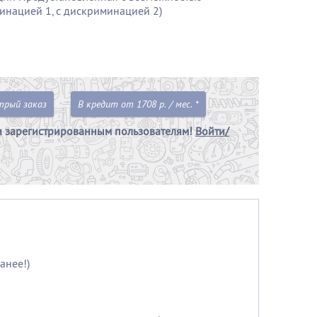
минацией 1, с дискриминацией 2)
трый заказ
В кредит от 1708 р. / мес. *
и зарегистрированным пользователям!
Войти/
анее!)