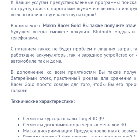
К Вашим услугам предустановленные программы поиска
по грунту, поиск с пороговым шумом и еще много инстру
всех по количеству и качеству находок!
В комплекте с
Makro Racer Gold Вы также получите отл
будущем всегда сможете докупить Blutooth модуль 
телефонами.
С питанием также не будет проблем и лишних затрат, т
работящие аккумуляторы, так и зарядное устройство от 
автомобиле, так и дома.
В дополнение ко всем приятностям Вы также получ
батарейный отсек, практичный рюкзак для хранения и
Racer Gold просто создан для того, чтобы Вы его при
толком!
Технические характеристики:
Сегменты курсора шкалы Target ID 99
Сегменты дискриминатора черных металлов 40
Маска дискриминации Предустановленная с возмо
Режимы поиска 3 (все металлы, с дискриминацией 1