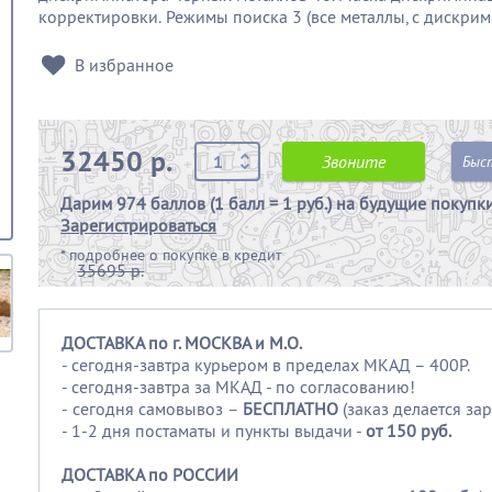
корректировки.
Режимы поиска 3 (все металлы, с дискри
В избранное
32450 р.
Звоните
Быс
Дарим
974 баллов (1 балл = 1 руб.)
на будущие покупк
Зарегистрироваться
*
подробнее о покупке в кредит
35695 р.
ДОСТАВКА по г. МОСКВА и М.О.
- сегодня-завтра курьером в пределах МКАД – 400Р.
- сегодня-завтра за МКАД - по согласованию!
-
сегодня самовывоз –
БЕСПЛАТНО
(заказ делается зар
- 1-2 дня постаматы и пункты выдачи -
от 150 руб.
ДОСТАВКА по РОССИИ