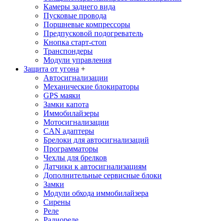
Камеры заднего вида
Пусковые провода
Поршневые компрессоры
Предпусковой подогреватель
Кнопка старт-стоп
Транспондеры
Модули управления
Защита от угона
+
Автосигнализации
Механические блoкираторы
GPS маяки
Замки капота
Иммобилайзеры
Мотосигнализации
CAN адаптеры
Брелоки для автосигнализаций
Программаторы
Чехлы для брелков
Датчики к автосигнализациям
Дополнительные сервисные блоки
Замки
Модули обхода иммобилайзера
Сирены
Реле
Радиореле