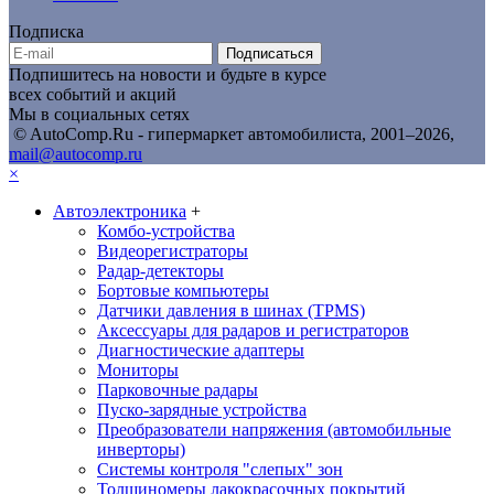
Подписка
Подписаться
Подпишитесь на новости и будьте в курсе
всех событий и акций
Мы в социальных сетях
© AutoComp.Ru - гипермаркет автомобилиста, 2001–2026,
mail@autocomp.ru
×
Автоэлектроника
+
Комбо-устройства
Видеорегистраторы
Радар-детекторы
Бортовые компьютеры
Датчики давления в шинах (TPMS)
Аксессуары для радаров и регистраторов
Диагностические адаптеры
Мониторы
Парковочные радары
Пуско-зарядные устройства
Преобразователи напряжения (автомобильные
инверторы)
Системы контроля "слепых" зон
Толщиномеры лакокрасочных покрытий