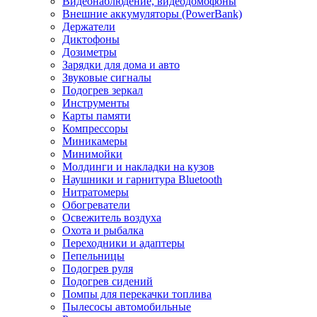
Видеонаблюдение, видеодомофоны
Внешние аккумуляторы (PowerBank)
Держатели
Диктофоны
Дозиметры
Зарядки для дома и авто
Звуковые сигналы
Подогрев зеркал
Инструменты
Карты памяти
Компрессоры
Миникамеры
Минимойки
Молдинги и накладки на кузов
Наушники и гарнитура Bluetooth
Нитратомеры
Обогреватели
Освежитель воздуха
Охота и рыбалка
Переходники и адаптеры
Пепельницы
Подогрев руля
Подогрев сидений
Помпы для перекачки топлива
Пылесосы автомобильные