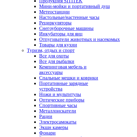
Продукция SITITEK
Мини-мойки и портативный душ
Метеостанции
Настольные/настенные часы
Рециркуляторы
Снегоуборочные машины
Инкубаторы для яиц
Отпугиватели животных и насекомых
Товары для кухни
Туризм, отдых и спорт
Все для охоты
Все для рыбалки
Кемпинговая мебель и
аксессуары
Спальные мешки и коврики
Портативные зарядные
устройства
Ножи и мультитулы
Оптические приборы
Спортивные часы
Металлоискатели
Рации
Электросамокаты
Экшн камеры
Фонари