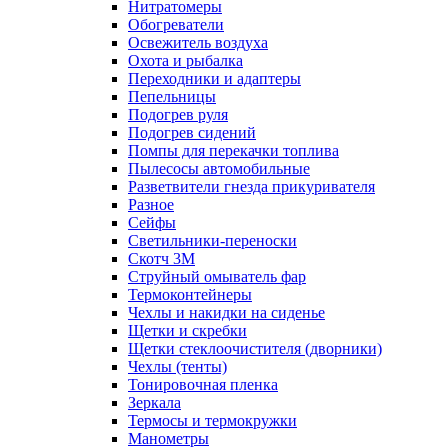
Нитратомеры
Обогреватели
Освежитель воздуха
Охота и рыбалка
Переходники и адаптеры
Пепельницы
Подогрев руля
Подогрев сидений
Помпы для перекачки топлива
Пылесосы автомобильные
Разветвители гнезда прикуривателя
Разное
Сейфы
Светильники-переноски
Скотч 3М
Струйный омыватель фар
Термоконтейнеры
Чехлы и накидки на сиденье
Щетки и скребки
Щетки стеклоочистителя (дворники)
Чехлы (тенты)
Тонировочная пленка
Зеркалa
Термосы и термокружки
Манометры