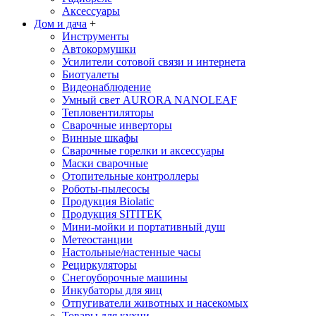
Аксессуары
Дом и дача
+
Инструменты
Автокормушки
Усилители сотовой связи и интернета
Биотуалеты
Видеонаблюдение
Умный свет AURORA NANOLEAF
Тепловентиляторы
Сварочные инверторы
Винные шкафы
Сварочные горелки и аксессуары
Маски сварочные
Отопительные контроллеры
Роботы-пылесосы
Продукция Biolatic
Продукция SITITEK
Мини-мойки и портативный душ
Метеостанции
Настольные/настенные часы
Рециркуляторы
Снегоуборочные машины
Инкубаторы для яиц
Отпугиватели животных и насекомых
Товары для кухни