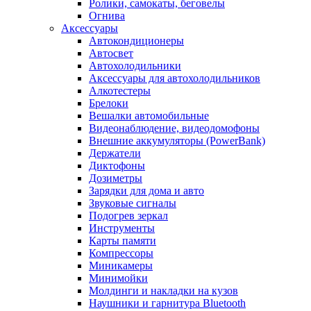
Ролики, самокаты, беговелы
Огнива
Аксессуары
Автокондиционеры
Aвтосвет
Автохолодильники
Аксессуары для автохолодильников
Алкотестеры
Брелоки
Вешалки автомобильные
Видеонаблюдение, видеодомофоны
Внешние аккумуляторы (PowerBank)
Держатели
Диктофоны
Дозиметры
Зарядки для дома и авто
Звуковые сигналы
Подогрев зеркал
Инструменты
Карты памяти
Компрессоры
Миникамеры
Минимойки
Молдинги и накладки на кузов
Наушники и гарнитура Bluetooth