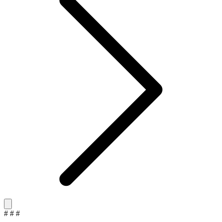
#
#
#