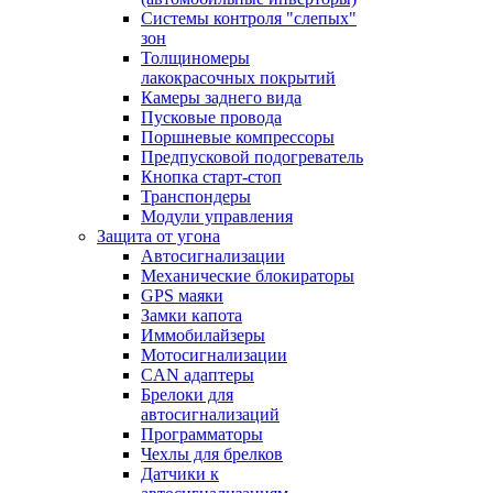
Системы контроля "слепых"
зон
Толщиномеры
лакокрасочных покрытий
Камеры заднего вида
Пусковые провода
Поршневые компрессоры
Предпусковой подогреватель
Кнопка старт-стоп
Транспондеры
Модули управления
Защита от угона
Автосигнализации
Механические блoкираторы
GPS маяки
Замки капота
Иммобилайзеры
Мотосигнализации
CAN адаптеры
Брелоки для
автосигнализаций
Программаторы
Чехлы для брелков
Датчики к