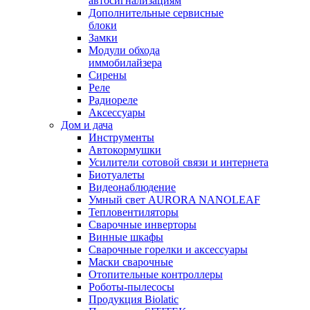
автосигнализациям
Дополнительные сервисные
блоки
Замки
Модули обхода
иммобилайзера
Сирены
Реле
Радиореле
Аксессуары
Дом и дача
Инструменты
Автокормушки
Усилители сотовой связи и интернета
Биотуалеты
Видеонаблюдение
Умный свет AURORA NANOLEAF
Тепловентиляторы
Сварочные инверторы
Винные шкафы
Сварочные горелки и аксессуары
Маски сварочные
Отопительные контроллеры
Роботы-пылесосы
Продукция Biolatic