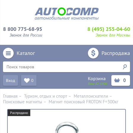
8 800 775-68-95
8 (495) 255-04-60
Звонок для России
Звонок для Москвы
Каталог
Распродажа
Корзина
0
Вход
0
Ваш ID:
6506
Главная
–
Туризм, отдых и спорт
–
Металлоискатели
–
Поисковые магниты
–
Магнит поисковый FROTON F=300кг
Распродано