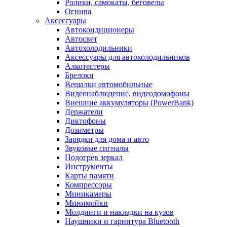
Ролики, самокаты, беговелы
Огнива
Аксессуары
Автокондиционеры
Aвтосвет
Автохолодильники
Аксессуары для автохолодильников
Алкотестеры
Брелоки
Вешалки автомобильные
Видеонаблюдение, видеодомофоны
Внешние аккумуляторы (PowerBank)
Держатели
Диктофоны
Дозиметры
Зарядки для дома и авто
Звуковые сигналы
Подогрев зеркал
Инструменты
Карты памяти
Компрессоры
Миникамеры
Минимойки
Молдинги и накладки на кузов
Наушники и гарнитура Bluetooth