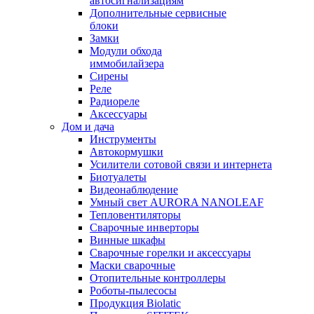
автосигнализациям
Дополнительные сервисные
блоки
Замки
Модули обхода
иммобилайзера
Сирены
Реле
Радиореле
Аксессуары
Дом и дача
Инструменты
Автокормушки
Усилители сотовой связи и интернета
Биотуалеты
Видеонаблюдение
Умный свет AURORA NANOLEAF
Тепловентиляторы
Сварочные инверторы
Винные шкафы
Сварочные горелки и аксессуары
Маски сварочные
Отопительные контроллеры
Роботы-пылесосы
Продукция Biolatic