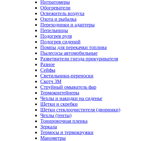
Нитратомеры
Обогреватели
Освежитель воздуха
Охота и рыбалка
Переходники и адаптеры
Пепельницы
Подогрев руля
Подогрев сидений
Помпы для перекачки топлива
Пылесосы автомобильные
Разветвители гнезда прикуривателя
Разное
Сейфы
Светильники-переноски
Скотч 3М
Струйный омыватель фар
Термоконтейнеры
Чехлы и накидки на сиденье
Щетки и скребки
Щетки стеклоочистителя (дворники)
Чехлы (тенты)
Тонировочная пленка
Зеркалa
Термосы и термокружки
Манометры