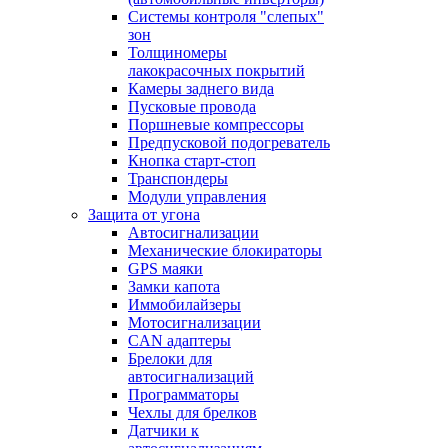
Системы контроля "слепых"
зон
Толщиномеры
лакокрасочных покрытий
Камеры заднего вида
Пусковые провода
Поршневые компрессоры
Предпусковой подогреватель
Кнопка старт-стоп
Транспондеры
Модули управления
Защита от угона
Автосигнализации
Механические блoкираторы
GPS маяки
Замки капота
Иммобилайзеры
Мотосигнализации
CAN адаптеры
Брелоки для
автосигнализаций
Программаторы
Чехлы для брелков
Датчики к