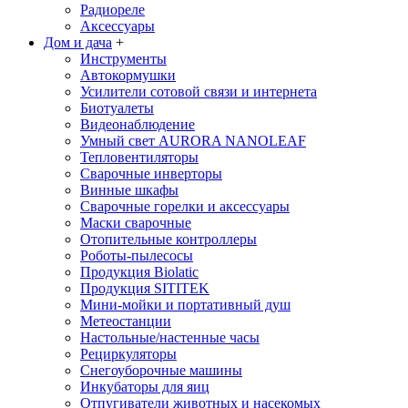
Радиореле
Аксессуары
Дом и дача
+
Инструменты
Автокормушки
Усилители сотовой связи и интернета
Биотуалеты
Видеонаблюдение
Умный свет AURORA NANOLEAF
Тепловентиляторы
Сварочные инверторы
Винные шкафы
Сварочные горелки и аксессуары
Маски сварочные
Отопительные контроллеры
Роботы-пылесосы
Продукция Biolatic
Продукция SITITEK
Мини-мойки и портативный душ
Метеостанции
Настольные/настенные часы
Рециркуляторы
Снегоуборочные машины
Инкубаторы для яиц
Отпугиватели животных и насекомых