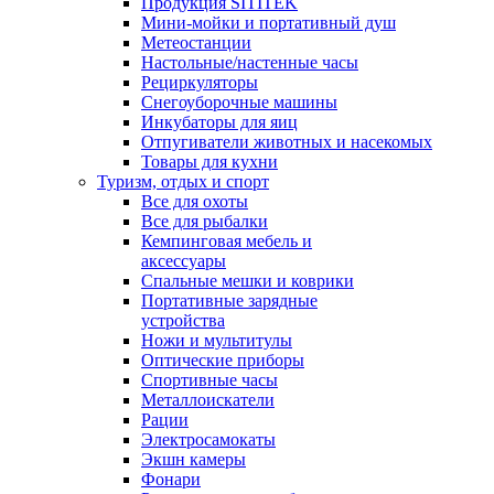
Продукция SITITEK
Мини-мойки и портативный душ
Метеостанции
Настольные/настенные часы
Рециркуляторы
Снегоуборочные машины
Инкубаторы для яиц
Отпугиватели животных и насекомых
Товары для кухни
Туризм, отдых и спорт
Все для охоты
Все для рыбалки
Кемпинговая мебель и
аксессуары
Спальные мешки и коврики
Портативные зарядные
устройства
Ножи и мультитулы
Оптические приборы
Спортивные часы
Металлоискатели
Рации
Электросамокаты
Экшн камеры
Фонари