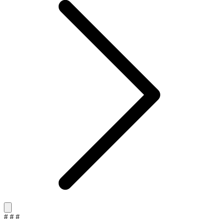
#
#
#