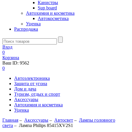
Канистры
Sup board
Автохимия и косметика
Автокосметика
Уценка
Распродажа
Вход
0
Корзина
Ваш ID:
9562
0
Автоэлектроника
Защита от угона
Дом и дача
Туризм, отдых и спорт
Аксессуары
Автохимия и косметика
Уценка
Главная
–
Аксессуары
–
Aвтосвет
–
Лампы головного
света
–
Лампа Philips 85415XV2S1