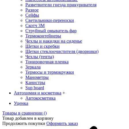
Разветвители гнезда прикуривателя
Разное
Сейфы
Светильники-переноски
Скотч 3М
Струйный омыватель фар
Термоконтейнеры
Чехлы и накидки на сиденье
Щетки и скребки
Щетки стеклоочистителя (дворники)
Чехлы (тенты)
Тонировочная пленка
Зеркалa
Термосы и термокружки
Манометры
Канистры
Sup board
Автохимия и косметика
+
Автокосметика
Уценка
Товары в сравнении (
)
Товар добавлен в корзину
Продолжить покупки
Оформить заказ