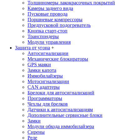
Толщиномеры лакокрасочных покрытий
Камеры заднего вида
Пусковые провода
Поршневые компрессоры
Предпусковой подогреватель
Кнопка старт-стоп
Транспондеры
Модули управления
Защита от угона
+
Автосигнализации
Механические блoкираторы
GPS маяки
Замки капота
Иммобилайзеры
Мотосигнализации
CAN адаптеры
Брелоки для автосигнализаций
Программаторы
Чехлы для брелков
Датчики к автосигнализациям
Дополнительные сервисные блоки
Замки
Модули обхода иммобилайзера
Сирены
Реле