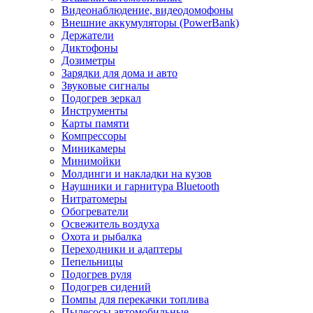
Видеонаблюдение, видеодомофоны
Внешние аккумуляторы (PowerBank)
Держатели
Диктофоны
Дозиметры
Зарядки для дома и авто
Звуковые сигналы
Подогрев зеркал
Инструменты
Карты памяти
Компрессоры
Миникамеры
Минимойки
Молдинги и накладки на кузов
Наушники и гарнитура Bluetooth
Нитратомеры
Обогреватели
Освежитель воздуха
Охота и рыбалка
Переходники и адаптеры
Пепельницы
Подогрев руля
Подогрев сидений
Помпы для перекачки топлива
Пылесосы автомобильные