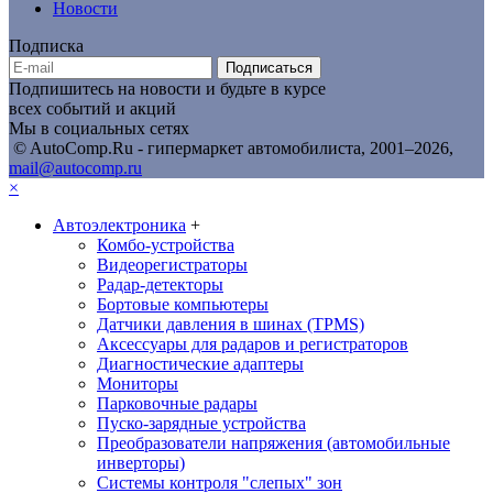
Новости
Подписка
Подписаться
Подпишитесь на новости и будьте в курсе
всех событий и акций
Мы в социальных сетях
© AutoComp.Ru - гипермаркет автомобилиста, 2001–2026,
mail@autocomp.ru
×
Автоэлектроника
+
Комбо-устройства
Видеорегистраторы
Радар-детекторы
Бортовые компьютеры
Датчики давления в шинах (TPMS)
Аксессуары для радаров и регистраторов
Диагностические адаптеры
Мониторы
Парковочные радары
Пуско-зарядные устройства
Преобразователи напряжения (автомобильные
инверторы)
Системы контроля "слепых" зон