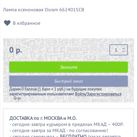
Лампа ксеноновая Osram 662401SCB
В избранное
0 р.
Звоните
Быстрый заказ
Дарим
0 баллов (1 балл = 1 руб.)
на будущие покупки
зарегистрированным пользователям!
Войти/Зарегистрироваться
0 р.
ДОСТАВКА по г. МОСКВА и М.О.
- сегодня-завтра курьером в пределах МКАД – 400Р.
- сегодня-завтра за МКАД - по согласованию!
-
сегодня самовывоз –
БЕСПЛАТНО
(заказ делается