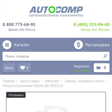
8 800 775-68-95
8 (495) 255-04-60
Звонок для России
Звонок для Москвы
Каталог
Распродажа
Корзина
0
Вход
0
Ваш ID:
8438
Главная
–
Аксессуары
–
Aвтосвет
–
Лампы головного света
–
Лампа ксеноновая Osram 662401SCB
Распродано