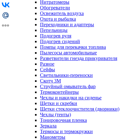
Нитратомеры
Обогреватели
Освежитель воздуха
Охота и рыбалка
Переходники и адаптеры
Пепельницы
Подогрев руля
Подогрев сидений
Помпы для перекачки топлива
Пылесосы автомобильные
Разветвители гнезда прикуривателя
Разное
Сейфы
Светильники-переноски
Скотч 3М
Струйный омыватель фар
Термоконтейнеры
Чехлы и накидки на сиденье
Щетки и скребки
Щетки стеклоочистителя (дворники)
Чехлы (тенты)
Тонировочная пленка
Зеркалa
Термосы и термокружки
Манометры