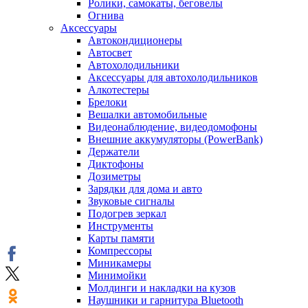
Ролики, самокаты, беговелы
Огнива
Аксессуары
Автокондиционеры
Aвтосвет
Автохолодильники
Аксессуары для автохолодильников
Алкотестеры
Брелоки
Вешалки автомобильные
Видеонаблюдение, видеодомофоны
Внешние аккумуляторы (PowerBank)
Держатели
Диктофоны
Дозиметры
Зарядки для дома и авто
Звуковые сигналы
Подогрев зеркал
Инструменты
Карты памяти
Компрессоры
Миникамеры
Минимойки
Молдинги и накладки на кузов
Наушники и гарнитура Bluetooth