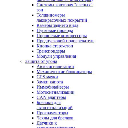
Системы контроля "слепых"
зон
Толщиномеры
лакокрасочных покрытий
Камеры заднего вида
Пусковые провода
Поршневые компрессоры
Предпусковой подогреватель
Кнопка старт-стоп
Транспондеры
Модули управления
Защита от угона
Автосигнализации
Механические блoкираторы
GPS маяки
Замки капота
Иммобилайзеры
Мотосигнализации
CAN адаптеры
Брелоки для
автосигнализаций
Программаторы
Чехлы для брелков
Датчики к