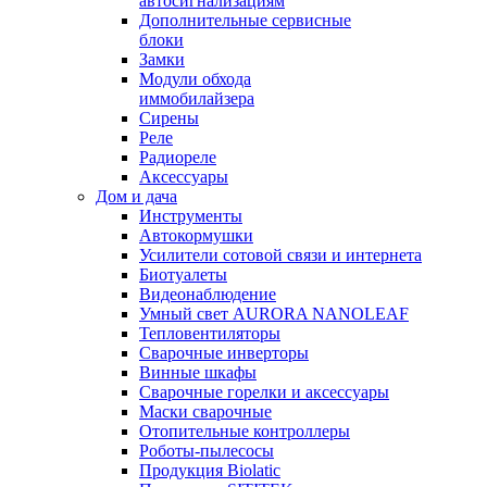
автосигнализациям
Дополнительные сервисные
блоки
Замки
Модули обхода
иммобилайзера
Сирены
Реле
Радиореле
Аксессуары
Дом и дача
Инструменты
Автокормушки
Усилители сотовой связи и интернета
Биотуалеты
Видеонаблюдение
Умный свет AURORA NANOLEAF
Тепловентиляторы
Сварочные инверторы
Винные шкафы
Сварочные горелки и аксессуары
Маски сварочные
Отопительные контроллеры
Роботы-пылесосы
Продукция Biolatic