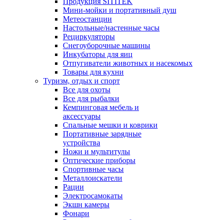
Продукция SITITEK
Мини-мойки и портативный душ
Метеостанции
Настольные/настенные часы
Рециркуляторы
Снегоуборочные машины
Инкубаторы для яиц
Отпугиватели животных и насекомых
Товары для кухни
Туризм, отдых и спорт
Все для охоты
Все для рыбалки
Кемпинговая мебель и
аксессуары
Спальные мешки и коврики
Портативные зарядные
устройства
Ножи и мультитулы
Оптические приборы
Спортивные часы
Металлоискатели
Рации
Электросамокаты
Экшн камеры
Фонари