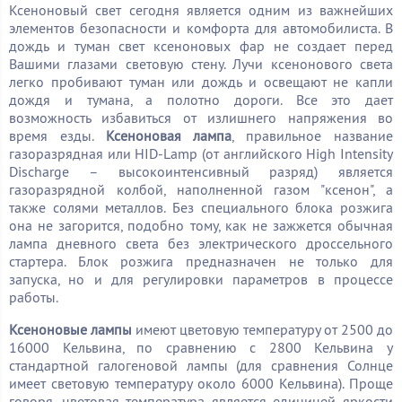
Ксеноновый свет сегодня является одним из важнейших
элементов безопасности и комфорта для автомобилиста. В
дождь и туман свет ксеноновых фар не создает перед
Вашими глазами световую стену. Лучи ксенонового света
легко пробивают туман или дождь и освещают не капли
дождя и тумана, а полотно дороги. Все это дает
возможность избавиться от излишнего напряжения во
время езды.
Ксеноновая лампа
, правильное название
газоразрядная или HID-Lamp (от английского High Intensity
Discharge – высокоинтенсивный разряд) является
газоразрядной колбой, наполненной газом "ксенон", а
также солями металлов. Без специального блока розжига
она не загорится, подобно тому, как не зажжется обычная
лампа дневного света без электрического дроссельного
стартера. Блок розжига предназначен не только для
запуска, но и для регулировки параметров в процессе
работы.
Ксеноновые лампы
имеют цветовую температуру от 2500 до
16000 Кельвина, по сравнению с 2800 Кельвина у
стандартной галогеновой лампы (для сравнения Солнце
имеет световую температуру около 6000 Кельвина). Проще
говоря, цветовая температура является единицей яркости