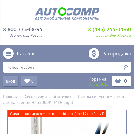
8 800 775-68-95
8 (495) 255-04-60
Звонок для России
Звонок для Москвы
Каталог
Распродажа
Корзина
0
Вход
0
Ваш ID:
9015
Главная
–
Аксессуары
–
Aвтосвет
–
Лампы головного света
–
Лампа ксенон H3 (5000K) MTF Light
Скидка Liquid argument error: Liquid error (line 12): -Infinity%