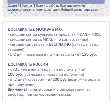
Дарим
48 баллов (1 балл = 1 руб.)
на будущие покупки
зарегистрированным пользователям!
Войти/Зарегистрироваться
0 р.
ДОСТАВКА по г. МОСКВА и М.О.
- сегодня-завтра курьером в пределах МКАД – 400Р.
- сегодня-завтра за МКАД - по согласованию!
-
сегодня самовывоз –
БЕСПЛАТНО
(заказ делается
заранее!)
- 1-2 дня постаматы и пункты выдачи -
от 150 руб.
ДОСТАВКА по РОССИИ
-
от 2 дней пункты выдачи и постаматы –
от
100
руб.
(возможна оплата при получении)
- от 2 дней курьером -
от 200 руб.
(возможна оплата
при получении)
Внимание!
Точные сроки и стоимость уточняет
оператор при согласовании заказа.