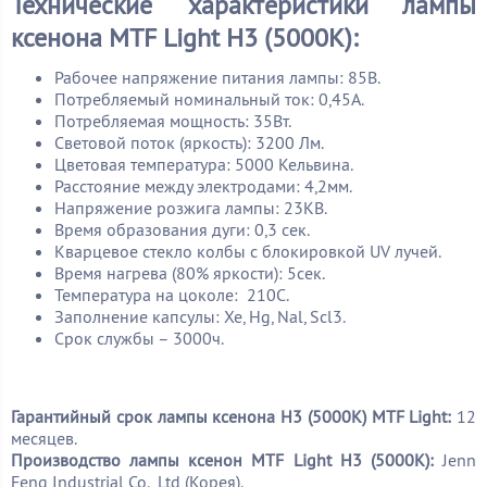
Технические характеристики лампы
ксенона MTF Light H3 (5000K):
Рабочее напряжение питания лампы: 85В.
Потребляемый номинальный ток: 0,45А.
Потребляемая мощность: 35Вт.
Световой поток (яркость): 3200 Лм.
Цветовая температура: 5000 Кельвина.
Расстояние между электродами: 4,2мм.
Напряжение розжига лампы: 23КВ.
Время образования дуги: 0,3 сек.
Кварцевое стекло колбы с блокировкой UV лучей.
Время нагрева (80% яркости): 5сек.
Температура на цоколе: 210С.
Заполнение капсулы: Xe, Hg, Nal, Scl3.
Срок службы – 3000ч.
Гарантийный срок лампы ксенона H3 (5000K)
MTF Light
:
12
месяцев.
Производство
лампы ксенон
MTF Light
H3 (5000K):
Jenn
Feng Industrial Co., Ltd (Корея).