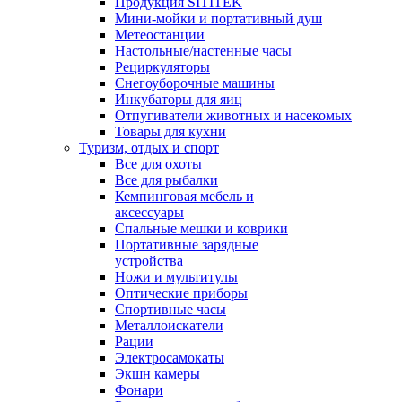
Продукция SITITEK
Мини-мойки и портативный душ
Метеостанции
Настольные/настенные часы
Рециркуляторы
Снегоуборочные машины
Инкубаторы для яиц
Отпугиватели животных и насекомых
Товары для кухни
Туризм, отдых и спорт
Все для охоты
Все для рыбалки
Кемпинговая мебель и
аксессуары
Спальные мешки и коврики
Портативные зарядные
устройства
Ножи и мультитулы
Оптические приборы
Спортивные часы
Металлоискатели
Рации
Электросамокаты
Экшн камеры
Фонари