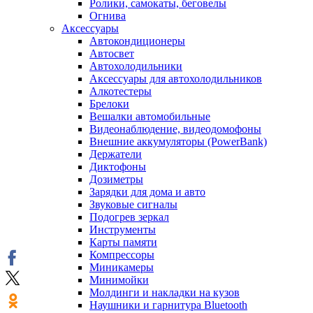
Ролики, самокаты, беговелы
Огнива
Аксессуары
Автокондиционеры
Aвтосвет
Автохолодильники
Аксессуары для автохолодильников
Алкотестеры
Брелоки
Вешалки автомобильные
Видеонаблюдение, видеодомофоны
Внешние аккумуляторы (PowerBank)
Держатели
Диктофоны
Дозиметры
Зарядки для дома и авто
Звуковые сигналы
Подогрев зеркал
Инструменты
Карты памяти
Компрессоры
Миникамеры
Минимойки
Молдинги и накладки на кузов
Наушники и гарнитура Bluetooth