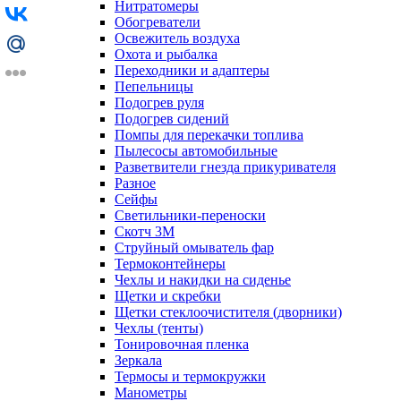
Нитратомеры
Обогреватели
Освежитель воздуха
Охота и рыбалка
Переходники и адаптеры
Пепельницы
Подогрев руля
Подогрев сидений
Помпы для перекачки топлива
Пылесосы автомобильные
Разветвители гнезда прикуривателя
Разное
Сейфы
Светильники-переноски
Скотч 3М
Струйный омыватель фар
Термоконтейнеры
Чехлы и накидки на сиденье
Щетки и скребки
Щетки стеклоочистителя (дворники)
Чехлы (тенты)
Тонировочная пленка
Зеркалa
Термосы и термокружки
Манометры