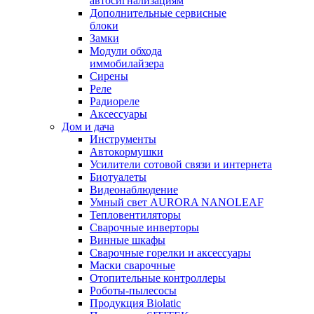
автосигнализациям
Дополнительные сервисные
блоки
Замки
Модули обхода
иммобилайзера
Сирены
Реле
Радиореле
Аксессуары
Дом и дача
Инструменты
Автокормушки
Усилители сотовой связи и интернета
Биотуалеты
Видеонаблюдение
Умный свет AURORA NANOLEAF
Тепловентиляторы
Сварочные инверторы
Винные шкафы
Сварочные горелки и аксессуары
Маски сварочные
Отопительные контроллеры
Роботы-пылесосы
Продукция Biolatic