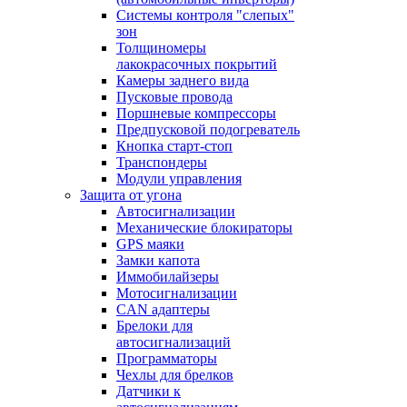
Системы контроля "слепых"
зон
Толщиномеры
лакокрасочных покрытий
Камеры заднего вида
Пусковые провода
Поршневые компрессоры
Предпусковой подогреватель
Кнопка старт-стоп
Транспондеры
Модули управления
Защита от угона
Автосигнализации
Механические блoкираторы
GPS маяки
Замки капота
Иммобилайзеры
Мотосигнализации
CAN адаптеры
Брелоки для
автосигнализаций
Программаторы
Чехлы для брелков
Датчики к