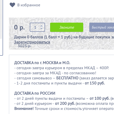
В избранное
0 р.
Звоните
Быстрый зака
Дарим
0 баллов (1 балл = 1 руб.)
на будущие покупки з
Зарегистрироваться
3025 р.
ДОСТАВКА по г. МОСКВА и М.О.
- сегодня-завтра курьером в пределах МКАД – 400Р.
- сегодня-завтра за МКАД - по согласованию!
-
сегодня самовывоз –
БЕСПЛАТНО
(заказ делается зар
- 1-2 дня постаматы и пункты выдачи -
от 150 руб.
ДОСТАВКА по РОССИИ
-
от 2 дней пункты выдачи и постаматы –
от 100
руб.
(
- от 2 дней курьером -
от 200 руб.
(возможна оплата пр
Внимание!
Точные сроки и стоимость уточняет операто