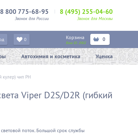
8 800 775-68-95
8 (495) 255-04-60
Звонок для России
Звонок для Москвы
Корзина
0
од
0
Ваш ID:
2002
ары
Автохимия и косметика
Уценка
й кулер) чип PH
вета Viper D2S/D2R (гибкий
 световой поток.
Большой срок службы