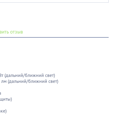
вить отзыв
Вт (дальний/ближний свет)
 лм (дальний/ближний свет)
в
ащиты)
ке)