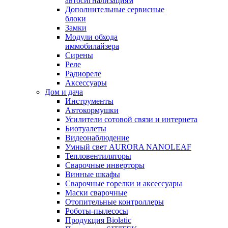
автосигнализациям
Дополнительные сервисные
блоки
Замки
Модули обхода
иммобилайзера
Сирены
Реле
Радиореле
Аксессуары
Дом и дача
Инструменты
Автокормушки
Усилители сотовой связи и интернета
Биотуалеты
Видеонаблюдение
Умный свет AURORA NANOLEAF
Тепловентиляторы
Сварочные инверторы
Винные шкафы
Сварочные горелки и аксессуары
Маски сварочные
Отопительные контроллеры
Роботы-пылесосы
Продукция Biolatic