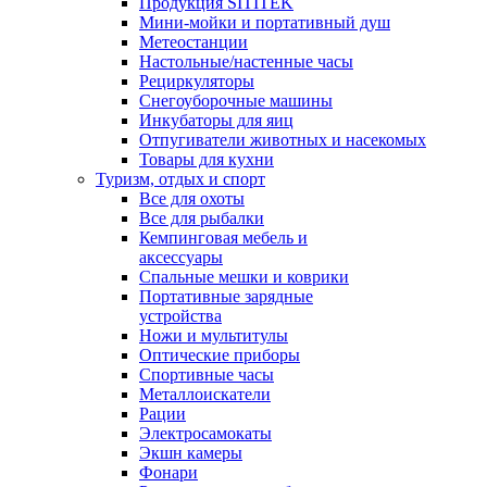
Продукция SITITEK
Мини-мойки и портативный душ
Метеостанции
Настольные/настенные часы
Рециркуляторы
Снегоуборочные машины
Инкубаторы для яиц
Отпугиватели животных и насекомых
Товары для кухни
Туризм, отдых и спорт
Все для охоты
Все для рыбалки
Кемпинговая мебель и
аксессуары
Спальные мешки и коврики
Портативные зарядные
устройства
Ножи и мультитулы
Оптические приборы
Спортивные часы
Металлоискатели
Рации
Электросамокаты
Экшн камеры
Фонари