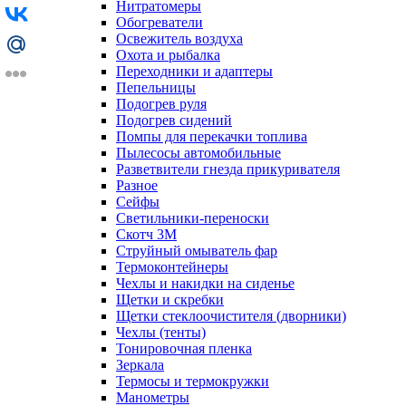
Нитратомеры
Обогреватели
Освежитель воздуха
Охота и рыбалка
Переходники и адаптеры
Пепельницы
Подогрев руля
Подогрев сидений
Помпы для перекачки топлива
Пылесосы автомобильные
Разветвители гнезда прикуривателя
Разное
Сейфы
Светильники-переноски
Скотч 3М
Струйный омыватель фар
Термоконтейнеры
Чехлы и накидки на сиденье
Щетки и скребки
Щетки стеклоочистителя (дворники)
Чехлы (тенты)
Тонировочная пленка
Зеркалa
Термосы и термокружки
Манометры