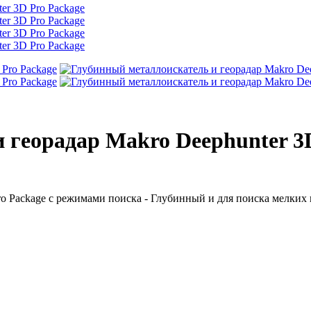
 георадар Makro Deephunter 3
o Package с р
ежимами поиска - Глубинный и для поиска мелких 