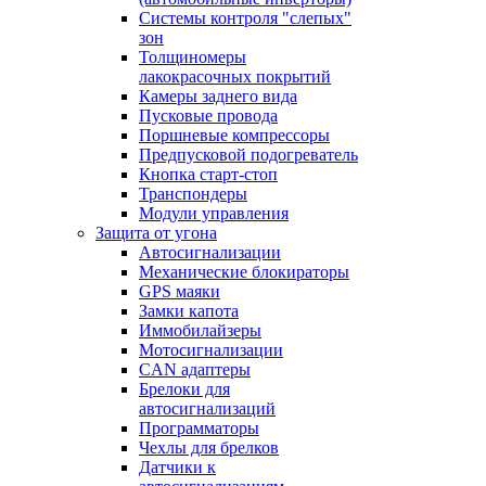
Системы контроля "слепых"
зон
Толщиномеры
лакокрасочных покрытий
Камеры заднего вида
Пусковые провода
Поршневые компрессоры
Предпусковой подогреватель
Кнопка старт-стоп
Транспондеры
Модули управления
Защита от угона
Автосигнализации
Механические блoкираторы
GPS маяки
Замки капота
Иммобилайзеры
Мотосигнализации
CAN адаптеры
Брелоки для
автосигнализаций
Программаторы
Чехлы для брелков
Датчики к