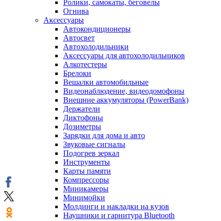
Ролики, самокаты, беговелы
Огнива
Аксессуары
Автокондиционеры
Aвтосвет
Автохолодильники
Аксессуары для автохолодильников
Алкотестеры
Брелоки
Вешалки автомобильные
Видеонаблюдение, видеодомофоны
Внешние аккумуляторы (PowerBank)
Держатели
Диктофоны
Дозиметры
Зарядки для дома и авто
Звуковые сигналы
Подогрев зеркал
Инструменты
Карты памяти
Компрессоры
Миникамеры
Минимойки
Молдинги и накладки на кузов
Наушники и гарнитура Bluetooth