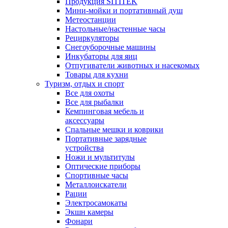
Продукция SITITEK
Мини-мойки и портативный душ
Метеостанции
Настольные/настенные часы
Рециркуляторы
Снегоуборочные машины
Инкубаторы для яиц
Отпугиватели животных и насекомых
Товары для кухни
Туризм, отдых и спорт
Все для охоты
Все для рыбалки
Кемпинговая мебель и
аксессуары
Спальные мешки и коврики
Портативные зарядные
устройства
Ножи и мультитулы
Оптические приборы
Спортивные часы
Металлоискатели
Рации
Электросамокаты
Экшн камеры
Фонари