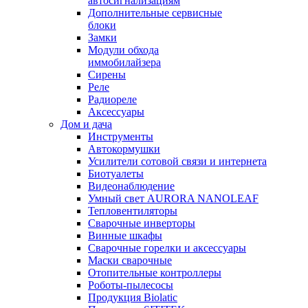
автосигнализациям
Дополнительные сервисные
блоки
Замки
Модули обхода
иммобилайзера
Сирены
Реле
Радиореле
Аксессуары
Дом и дача
Инструменты
Автокормушки
Усилители сотовой связи и интернета
Биотуалеты
Видеонаблюдение
Умный свет AURORA NANOLEAF
Тепловентиляторы
Сварочные инверторы
Винные шкафы
Сварочные горелки и аксессуары
Маски сварочные
Отопительные контроллеры
Роботы-пылесосы
Продукция Biolatic