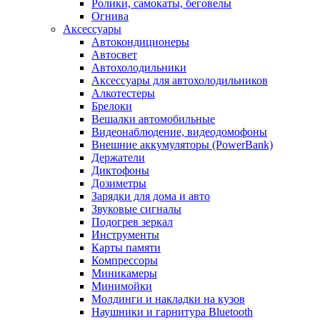
Ролики, самокаты, беговелы
Огнива
Аксессуары
Автокондиционеры
Aвтосвет
Автохолодильники
Аксессуары для автохолодильников
Алкотестеры
Брелоки
Вешалки автомобильные
Видеонаблюдение, видеодомофоны
Внешние аккумуляторы (PowerBank)
Держатели
Диктофоны
Дозиметры
Зарядки для дома и авто
Звуковые сигналы
Подогрев зеркал
Инструменты
Карты памяти
Компрессоры
Миникамеры
Минимойки
Молдинги и накладки на кузов
Наушники и гарнитура Bluetooth