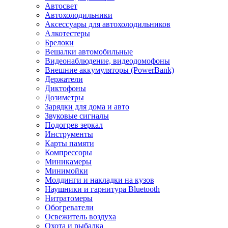
Aвтосвет
Автохолодильники
Аксессуары для автохолодильников
Алкотестеры
Брелоки
Вешалки автомобильные
Видеонаблюдение, видеодомофоны
Внешние аккумуляторы (PowerBank)
Держатели
Диктофоны
Дозиметры
Зарядки для дома и авто
Звуковые сигналы
Подогрев зеркал
Инструменты
Карты памяти
Компрессоры
Миникамеры
Минимойки
Молдинги и накладки на кузов
Наушники и гарнитура Bluetooth
Нитратомеры
Обогреватели
Освежитель воздуха
Охота и рыбалка