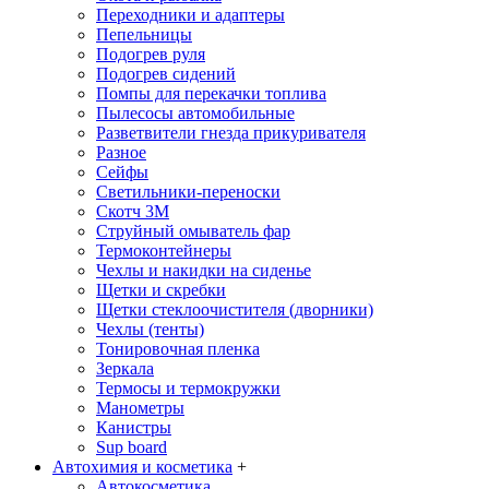
Переходники и адаптеры
Пепельницы
Подогрев руля
Подогрев сидений
Помпы для перекачки топлива
Пылесосы автомобильные
Разветвители гнезда прикуривателя
Разное
Сейфы
Светильники-переноски
Скотч 3М
Струйный омыватель фар
Термоконтейнеры
Чехлы и накидки на сиденье
Щетки и скребки
Щетки стеклоочистителя (дворники)
Чехлы (тенты)
Тонировочная пленка
Зеркалa
Термосы и термокружки
Манометры
Канистры
Sup board
Автохимия и косметика
+
Автокосметика