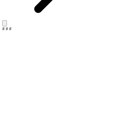
#
#
#