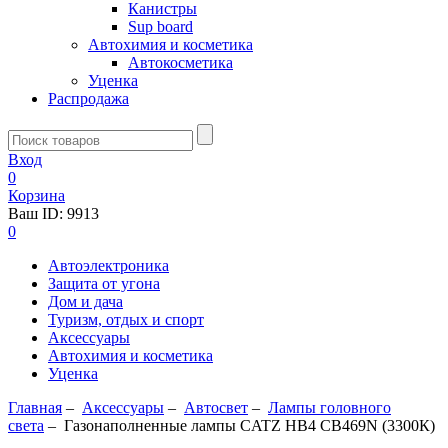
Канистры
Sup board
Автохимия и косметика
Автокосметика
Уценка
Распродажа
Вход
0
Корзина
Ваш ID:
9913
0
Автоэлектроника
Защита от угона
Дом и дача
Туризм, отдых и спорт
Аксессуары
Автохимия и косметика
Уценка
Главная
–
Аксессуары
–
Aвтосвет
–
Лампы головного
света
–
Газонаполненные лампы CATZ HB4 CB469N (3300К)