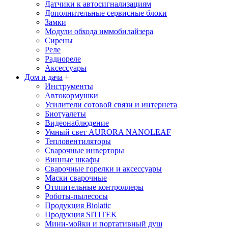
Датчики к автосигнализациям
Дополнительные сервисные блоки
Замки
Модули обхода иммобилайзера
Сирены
Реле
Радиореле
Аксессуары
Дом и дача
+
Инструменты
Автокормушки
Усилители сотовой связи и интернета
Биотуалеты
Видеонаблюдение
Умный свет AURORA NANOLEAF
Тепловентиляторы
Сварочные инверторы
Винные шкафы
Сварочные горелки и аксессуары
Маски сварочные
Отопительные контроллеры
Роботы-пылесосы
Продукция Biolatic
Продукция SITITEK
Мини-мойки и портативный душ