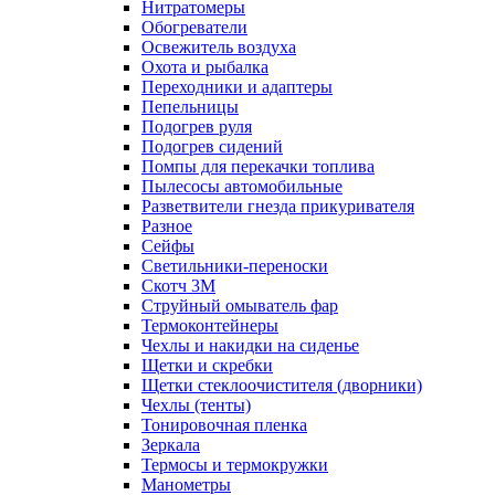
Нитратомеры
Обогреватели
Освежитель воздуха
Охота и рыбалка
Переходники и адаптеры
Пепельницы
Подогрев руля
Подогрев сидений
Помпы для перекачки топлива
Пылесосы автомобильные
Разветвители гнезда прикуривателя
Разное
Сейфы
Светильники-переноски
Скотч 3М
Струйный омыватель фар
Термоконтейнеры
Чехлы и накидки на сиденье
Щетки и скребки
Щетки стеклоочистителя (дворники)
Чехлы (тенты)
Тонировочная пленка
Зеркалa
Термосы и термокружки
Манометры