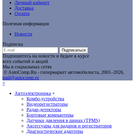
Личный кабинет
Доставка
Оплата
Полезная информация
Новости
Подписка
Подписаться
Подпишитесь на новости и будьте в курсе
всех событий и акций
Мы в социальных сетях
© AutoComp.Ru - гипермаркет автомобилиста, 2001–2026,
mail@autocomp.ru
×
Автоэлектроника
+
Комбо-устройства
Видеорегистраторы
Радар-детекторы
Бортовые компьютеры
Датчики давления в шинах (TPMS)
Аксессуары для радаров и регистраторов
Диагностические адаптеры