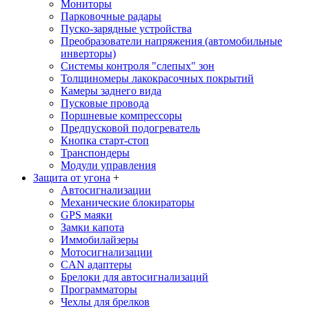
Мониторы
Парковочные радары
Пуско-зарядные устройства
Преобразователи напряжения (автомобильные
инверторы)
Системы контроля "слепых" зон
Толщиномеры лакокрасочных покрытий
Камеры заднего вида
Пусковые провода
Поршневые компрессоры
Предпусковой подогреватель
Кнопка старт-стоп
Транспондеры
Модули управления
Защита от угона
+
Автосигнализации
Механические блoкираторы
GPS маяки
Замки капота
Иммобилайзеры
Мотосигнализации
CAN адаптеры
Брелоки для автосигнализаций
Программаторы
Чехлы для брелков