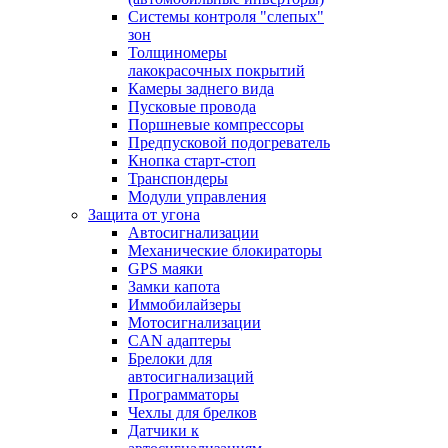
Системы контроля "слепых"
зон
Толщиномеры
лакокрасочных покрытий
Камеры заднего вида
Пусковые провода
Поршневые компрессоры
Предпусковой подогреватель
Кнопка старт-стоп
Транспондеры
Модули управления
Защита от угона
Автосигнализации
Механические блoкираторы
GPS маяки
Замки капота
Иммобилайзеры
Мотосигнализации
CAN адаптеры
Брелоки для
автосигнализаций
Программаторы
Чехлы для брелков
Датчики к