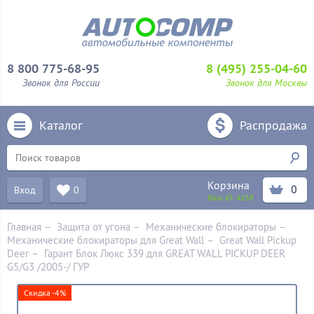
8 800 775-68-95
8 (495) 255-04-60
Звонок для России
Звонок для Москвы
Каталог
Распродажа
Корзина
0
Вход
0
Ваш ID:
4258
Главная
–
Защита от угона
–
Механические блoкираторы
–
Механические блокираторы для Great Wall
–
Great Wall Pickup
Deer
–
Гарант Блок Люкс 339 для GREAT WALL PICKUP DEER
G5/G3 /2005-/ ГУР
Скидка -4%