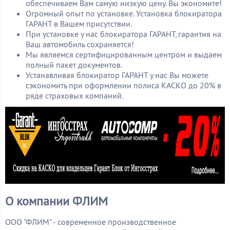
обеспечиваем Вам самую низкую цену. Вы экономите!
Огромный опыт по установке. Установка блокиратора
ГАРАНТ в Вашем присутствии.
При установке у нас блокиратора ГАРАНТ, гарантия на
Ваш автомобиль сохраняется!
Мы являемся сертифицированным центром и выдаем
полный пакет документов.
Устанавливая блокиратор ГАРАНТ у нас Вы можете
сэкономить при оформлении полиса КАСКО до 20% в
ряде страховых компаний.
О компании ФЛИМ
ООО "ФЛИМ" - современное производственное