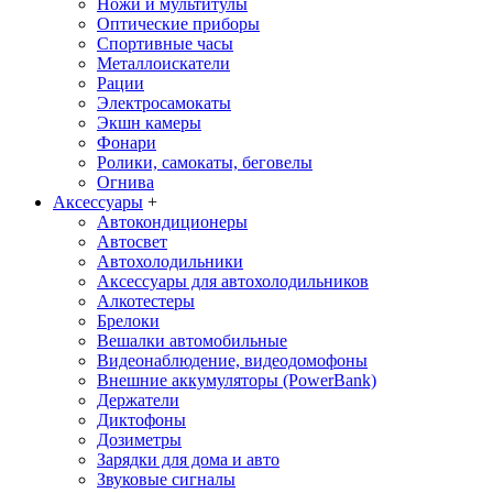
Ножи и мультитулы
Оптические приборы
Спортивные часы
Металлоискатели
Рации
Электросамокаты
Экшн камеры
Фонари
Ролики, самокаты, беговелы
Огнива
Аксессуары
+
Автокондиционеры
Aвтосвет
Автохолодильники
Аксессуары для автохолодильников
Алкотестеры
Брелоки
Вешалки автомобильные
Видеонаблюдение, видеодомофоны
Внешние аккумуляторы (PowerBank)
Держатели
Диктофоны
Дозиметры
Зарядки для дома и авто
Звуковые сигналы