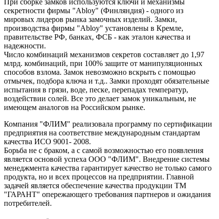
При сборке замков используются ключи и механизмы
секретности фирмы "Ablоy" (Финляндия) - одного из
мировых лидеров рынка замочных изделий. Замки,
производства фирмы "Ablоy" установлены в Кремле,
правительстве РФ, банках, ФСБ - как эталон качества и
надежности.
Число комбинаций механизмов секретов составляет до 1,97
млрд. комбинаций, при 100% защите от манипуляционных
способов взлома. Замок невозможно вскрыть с помощью
отмычек, подбора ключа и т.д.. Замки проходят обязательные
испытания в грязи, воде, песке, перепадах температур,
воздействии солей. Все это делает замок уникальным, не
имеющем аналогов на Российском рынке.
Компания "ФЛИМ" реализовала программу по сертификации
предприятия на соответствие международным стандартам
качества ИСО 9001- 2008.
Борьба не с браком, а с самой возможностью его появления
является основой успеха ООО "ФЛИМ". Внедрение системы
менеджмента качества гарантирует качество не только самого
продукта, но и всех процессов на предприятии. Главной
задачей является обеспечение качества продукции ТМ
"ГАРАНТ" опережающего требования партнеров и ожидания
потребителей.