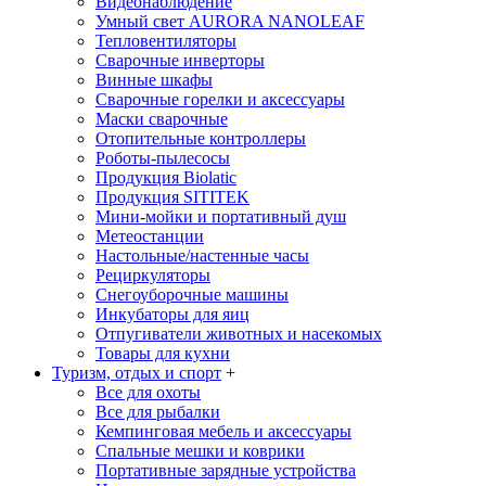
Видеонаблюдение
Умный свет AURORA NANOLEAF
Тепловентиляторы
Сварочные инверторы
Винные шкафы
Сварочные горелки и аксессуары
Маски сварочные
Отопительные контроллеры
Роботы-пылесосы
Продукция Biolatic
Продукция SITITEK
Мини-мойки и портативный душ
Метеостанции
Настольные/настенные часы
Рециркуляторы
Снегоуборочные машины
Инкубаторы для яиц
Отпугиватели животных и насекомых
Товары для кухни
Туризм, отдых и спорт
+
Все для охоты
Все для рыбалки
Кемпинговая мебель и аксессуары
Спальные мешки и коврики
Портативные зарядные устройства