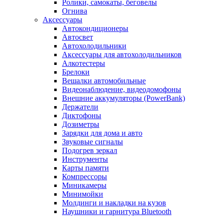
Ролики, самокаты, беговелы
Огнива
Аксессуары
Автокондиционеры
Aвтосвет
Автохолодильники
Аксессуары для автохолодильников
Алкотестеры
Брелоки
Вешалки автомобильные
Видеонаблюдение, видеодомофоны
Внешние аккумуляторы (PowerBank)
Держатели
Диктофоны
Дозиметры
Зарядки для дома и авто
Звуковые сигналы
Подогрев зеркал
Инструменты
Карты памяти
Компрессоры
Миникамеры
Минимойки
Молдинги и накладки на кузов
Наушники и гарнитура Bluetooth