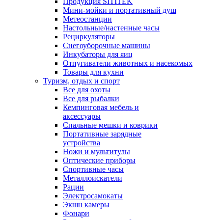
Продукция SITITEK
Мини-мойки и портативный душ
Метеостанции
Настольные/настенные часы
Рециркуляторы
Снегоуборочные машины
Инкубаторы для яиц
Отпугиватели животных и насекомых
Товары для кухни
Туризм, отдых и спорт
Все для охоты
Все для рыбалки
Кемпинговая мебель и
аксессуары
Спальные мешки и коврики
Портативные зарядные
устройства
Ножи и мультитулы
Оптические приборы
Спортивные часы
Металлоискатели
Рации
Электросамокаты
Экшн камеры
Фонари