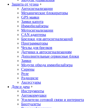
Защита от угона
+
Автосигнализации
Механические блoкираторы
GPS маяки
Замки капота
Иммобилайзеры
Мотосигнализации
CAN адаптеры
Брелоки для автосигнализаций
Программаторы
Чехлы для брелков
Датчики к автосигнализациям
Дополнительные сервисные блоки
Замки
Модули обхода иммобилайзера
Сирены
Реле
Радиореле
Аксессуары
Дом и дача
+
Инструменты
Автокормушки
Усилители сотовой связи и интернета
Биотуалеты