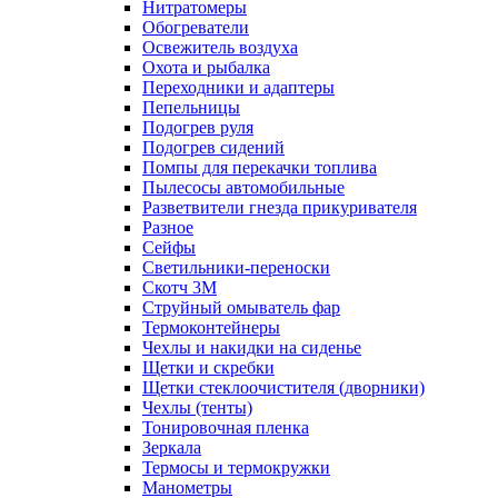
Нитратомеры
Обогреватели
Освежитель воздуха
Охота и рыбалка
Переходники и адаптеры
Пепельницы
Подогрев руля
Подогрев сидений
Помпы для перекачки топлива
Пылесосы автомобильные
Разветвители гнезда прикуривателя
Разное
Сейфы
Светильники-переноски
Скотч 3М
Струйный омыватель фар
Термоконтейнеры
Чехлы и накидки на сиденье
Щетки и скребки
Щетки стеклоочистителя (дворники)
Чехлы (тенты)
Тонировочная пленка
Зеркалa
Термосы и термокружки
Манометры