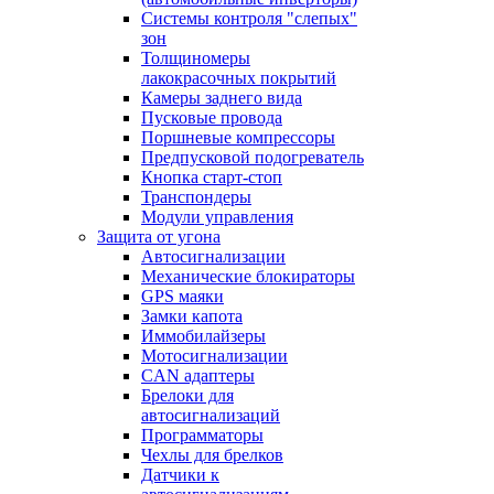
Системы контроля "слепых"
зон
Толщиномеры
лакокрасочных покрытий
Камеры заднего вида
Пусковые провода
Поршневые компрессоры
Предпусковой подогреватель
Кнопка старт-стоп
Транспондеры
Модули управления
Защита от угона
Автосигнализации
Механические блoкираторы
GPS маяки
Замки капота
Иммобилайзеры
Мотосигнализации
CAN адаптеры
Брелоки для
автосигнализаций
Программаторы
Чехлы для брелков
Датчики к