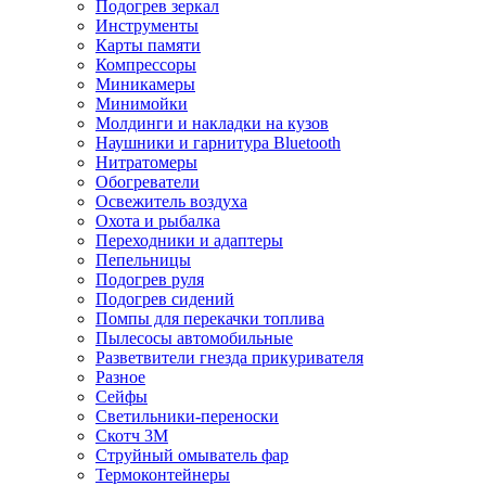
Подогрев зеркал
Инструменты
Карты памяти
Компрессоры
Миникамеры
Минимойки
Молдинги и накладки на кузов
Наушники и гарнитура Bluetooth
Нитратомеры
Обогреватели
Освежитель воздуха
Охота и рыбалка
Переходники и адаптеры
Пепельницы
Подогрев руля
Подогрев сидений
Помпы для перекачки топлива
Пылесосы автомобильные
Разветвители гнезда прикуривателя
Разное
Сейфы
Светильники-переноски
Скотч 3М
Струйный омыватель фар
Термоконтейнеры