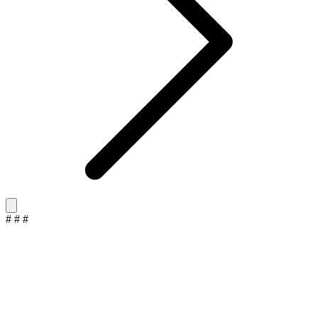
#
#
#