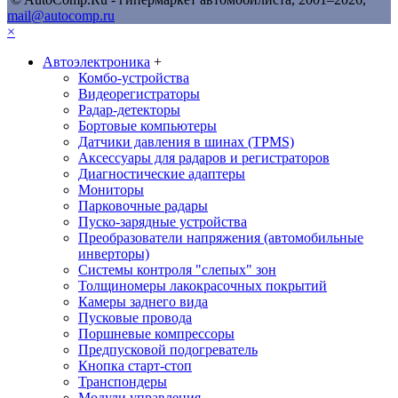
mail@autocomp.ru
×
Автоэлектроника
+
Комбо-устройства
Видеорегистраторы
Радар-детекторы
Бортовые компьютеры
Датчики давления в шинах (TPMS)
Аксессуары для радаров и регистраторов
Диагностические адаптеры
Мониторы
Парковочные радары
Пуско-зарядные устройства
Преобразователи напряжения (автомобильные
инверторы)
Системы контроля "слепых" зон
Толщиномеры лакокрасочных покрытий
Камеры заднего вида
Пусковые провода
Поршневые компрессоры
Предпусковой подогреватель
Кнопка старт-стоп
Транспондеры
Модули управления