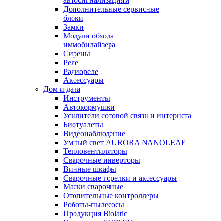
автосигнализациям
Дополнительные сервисные
блоки
Замки
Модули обхода
иммобилайзера
Сирены
Реле
Радиореле
Аксессуары
Дом и дача
Инструменты
Автокормушки
Усилители сотовой связи и интернета
Биотуалеты
Видеонаблюдение
Умный свет AURORA NANOLEAF
Тепловентиляторы
Сварочные инверторы
Винные шкафы
Сварочные горелки и аксессуары
Маски сварочные
Отопительные контроллеры
Роботы-пылесосы
Продукция Biolatic