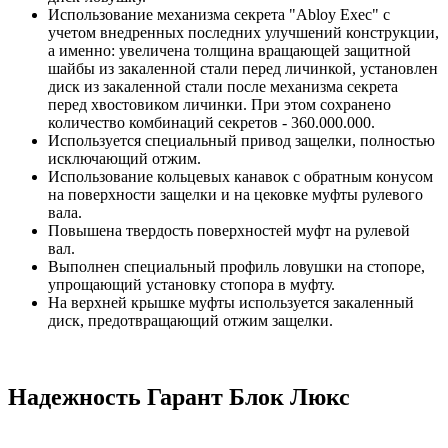
Использование механизма секрета "Abloy Exec" с
учетом внедренных последних улучшений конструкции,
а именно: увеличена толщина вращающей защитной
шайбы из закаленной стали перед личинкой, установлен
диск из закаленной стали после механизма секрета
перед хвостовиком личинки. При этом сохранено
количество комбинаций секретов - 360.000.000.
Используется специальный привод защелки, полностью
исключающий отжим.
Использование кольцевых канавок с обратным конусом
на поверхности защелки и на цековке муфты рулевого
вала.
Повышена твердость поверхностей муфт на рулевой
вал.
Выполнен специальный профиль ловушки на стопоре,
упрощающий установку стопора в муфту.
На верхней крышке муфты используется закаленный
диск, предотвращающий отжим защелки.
Надежность Гарант Блок Люкс