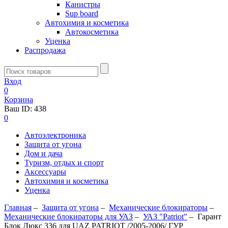
Канистры
Sup board
Автохимия и косметика
Автокосметика
Уценка
Распродажа
Вход
0
Корзина
Ваш ID:
438
0
Автоэлектроника
Защита от угона
Дом и дача
Туризм, отдых и спорт
Аксессуары
Автохимия и косметика
Уценка
Главная
–
Защита от угона
–
Механические блoкираторы
–
Механические блокираторы для УАЗ
–
УАЗ "Patriot"
–
Гарант
Блок Люкс 336 для UAZ PATRIOT /2005-2006/ ГУР