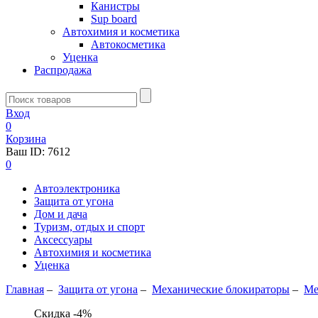
Канистры
Sup board
Автохимия и косметика
Автокосметика
Уценка
Распродажа
Вход
0
Корзина
Ваш ID:
7612
0
Автоэлектроника
Защита от угона
Дом и дача
Туризм, отдых и спорт
Аксессуары
Автохимия и косметика
Уценка
Главная
–
Защита от угона
–
Механические блoкираторы
–
Ме
Скидка -4%