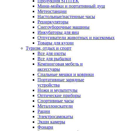
Продукция SITITEK
Мини-мойки и портативный душ
Метеостанции
Настольные/настенные часы
Рециркуляторы
Снегоуборочные машины
Инкубаторы для яиц
Отпугиватели животных и насекомых
Товары для кухни
Туризм, отдых и спорт
Все для охоты
Все для рыбалки
Кемпинговая мебель и
аксессуары
Спальные мешки и коврики
Портативные зарядные
устройства
Ножи и мультитулы
Оптические приборы
Спортивные часы
Металлоискатели
Рации
Электросамокаты
Экшн камеры
Фонари