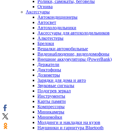
Ролики, самокаты, беговелы
Огнива
Аксессуары
Автокондиционеры
Aвтосвет
Автохолодильники
Аксессуары для автохолодильников
Алкотестеры
Брелоки
Вешалки автомобильные
Видеонаблюдение, видеодомофоны
Внешние аккумуляторы (PowerBank)
Держатели
Диктофоны
Дозиметры
Зарядки для дома и авто
Звуковые сигналы
Подогрев зеркал
Инструменты
Карты памяти
Компрессоры
Миникамеры
Минимойки
Молдинги и накладки на кузов
Наушники и гарнитура Bluetooth