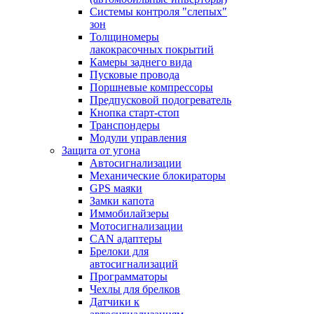
Системы контроля "слепых"
зон
Толщиномеры
лакокрасочных покрытий
Камеры заднего вида
Пусковые провода
Поршневые компрессоры
Предпусковой подогреватель
Кнопка старт-стоп
Транспондеры
Модули управления
Защита от угона
Автосигнализации
Механические блoкираторы
GPS маяки
Замки капота
Иммобилайзеры
Мотосигнализации
CAN адаптеры
Брелоки для
автосигнализаций
Программаторы
Чехлы для брелков
Датчики к