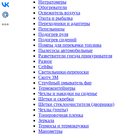
Нитратомеры
Обогреватели
Освежитель воздуха
Охота и рыбалка
Переходники и адаптеры
Пепельницы
Подогрев руля
Подогрев сидений
Помпы для перекачки топлива
Пылесосы автомобильные
Разветвители гнезда прикуривателя
Разное
Сейфы
Светильники-переноски
Скотч 3М
Струйный омыватель фар
Термоконтейнеры
Чехлы и накидки на сиденье
Щетки и скребки
Щетки стеклоочистителя (дворники)
Чехлы (тенты)
Тонировочная пленка
Зеркалa
Термосы и термокружки
Манометры