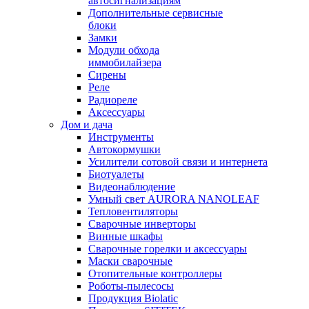
автосигнализациям
Дополнительные сервисные
блоки
Замки
Модули обхода
иммобилайзера
Сирены
Реле
Радиореле
Аксессуары
Дом и дача
Инструменты
Автокормушки
Усилители сотовой связи и интернета
Биотуалеты
Видеонаблюдение
Умный свет AURORA NANOLEAF
Тепловентиляторы
Сварочные инверторы
Винные шкафы
Сварочные горелки и аксессуары
Маски сварочные
Отопительные контроллеры
Роботы-пылесосы
Продукция Biolatic