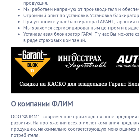
продукция.
Мы работаем напрямую от производителя и обеспеч
Огромный опыт по установке. Установка блокиратор
При установке у нас блокиратора ГАРАНТ, гарантия 
Мы являемся сертифицированным центром и выдаем
Устанавливая блокиратор ГАРАНТ у нас Вы можете 
в ряде страховых компаний.
О компании ФЛИМ
ООО "ФЛИМ" - современное производственное предприяти
развития. На протяжении всех этих лет компания предла
продукцию, максимально соответствующую меняющимся 
потребителя.