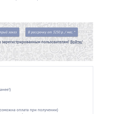
трый заказ
В рассрочку от 3250 р. / мес. *
и зарегистрированным пользователям!
Войти/
анее!)
возможна оплата при получении)