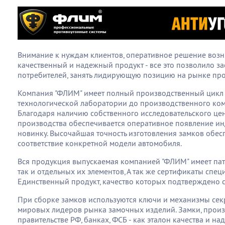
Внимание к нуждам клиентов, оперативное решение возн
качественный и надежный продукт - все это позволило з
потребителей, занять лидирующую позицию на рынке про
Компания "ФЛИМ" имеет полный производственный цикл о
технологической лаборатории до производственного ком
Благодаря наличию собственного исследовательского цен
производства обеспечивается оперативное появление и
новинку. Высочайшая точность изготовления замков обес
соответствие конкретной модели автомобиля.
Вся продукция выпускаемая компанией "ФЛИМ" имеет пате
так и отдельных их элементов, А так же сертификаты спе
Единственный продукт, качество которых подтверждено с
При сборке замков используются ключи и механизмы секр
мировых лидеров рынка замочных изделий. Замки, произв
правительстве РФ, банках, ФСБ - как эталон качества и на