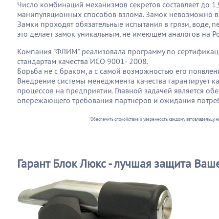
Число комбинаций механизмов секретов составляет до 1,
манипуляционных способов взлома. Замок невозможно вск
Замки проходят обязательные испытания в грязи, воде, пе
это делает замок уникальным, не имеющем аналогов на Р
Компания "ФЛИМ" реализовала программу по сертификац
стандартам качества ИСО 9001- 2008.
Борьба не с браком, а с самой возможностью его появлен
Внедрение системы менеджмента качества гарантирует кач
процессов на предприятии. Главной задачей является об
опережающего требования партнеров и ожидания потреб
"Обеспечить спокойствие и уверенность каждому автовладельцу, 
Гарант Блок Люкс - лучшая защита Ваш