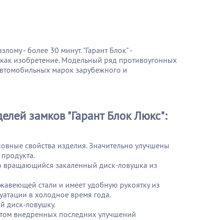
ому - более 30 минут. "Гарант Блок" -
 как изобретение. Модельный ряд противоугонных
 автомобильных марок зарубежного и
лей замков "Гарант Блок Люкс":
новные свойства изделия. Значительно улучшены
 продукта.
ю вращающийся закаленный диск-ловушка из
авеющей стали и имеет удобную рукоятку из
атации в холодное время года.
й диск-ловушку.
четом внедренных последних улучшений