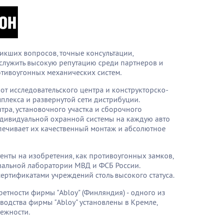
икших вопросов, точные консультации,
аслужить высокую репутацию среди партнеров и
тивоугонных механических систем.
т исследовательского центра и конструкторско-
плекса и развернутой сети дистрибуции.
тра, установочного участка и сборочного
ндивидуальной охранной системы на каждую авто
печивает их качественный монтаж и абсолютное
нты на изобретения, как противоугонных замков,
циальной лаборатории МВД и ФСБ России.
ертификатами учреждений столь высокого статуса.
етности фирмы "Ablоy" (Финляндия) - одного из
одства фирмы "Ablоy" установлены в Кремле,
дежности.