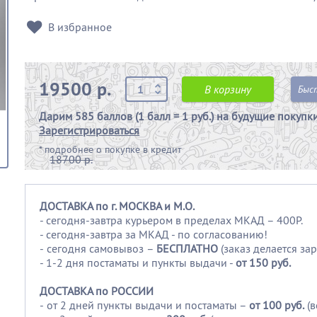
В избранное
19500 р.
В корзину
Быс
Дарим
585 баллов (1 балл = 1 руб.)
на будущие покупк
Зарегистрироваться
*
подробнее о покупке в кредит
18700 р.
ДОСТАВКА по г. МОСКВА и М.О.
- сегодня-завтра курьером в пределах МКАД – 400Р.
- сегодня-завтра за МКАД - по согласованию!
-
сегодня самовывоз –
БЕСПЛАТНО
(заказ делается зар
- 1-2 дня постаматы и пункты выдачи -
от 150 руб.
ДОСТАВКА по РОССИИ
-
от 2 дней пункты выдачи и постаматы –
от 100
руб.
(