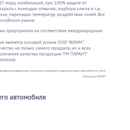
97 млрд. комбинаций, при 100% защите от
рыть с помощью отмычек, подбора ключа и т.д..
ске, перепадах температур, воздействии солей. Все
оссийском рынке.
ии предприятия на соответствие международным
ия является основой успеха ООО "ФЛИМ".
ество не только самого продукта, но и всех
еспечение качества продукции ТМ "ГАРАНТ"
ителей.
направляя инновационные технологии на разработку надежной защиты автомобиля от угона".
© Компания "ФЛИМ".
его автомобиля