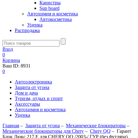
Канистры
Sup board
Автохимия и косметика
Автокосметика
Уценка
Распродажа
Вход
0
Корзина
Ваш ID:
8931
0
Автоэлектроника
Защита от угона
Дом и дача
Туризм, отдых и спорт
Аксессуары
Автохимия и косметика
Уценка
Главная
–
Защита от угона
–
Механические блoкираторы
–
Механические блокираторы для Chery
–
Chery QQ
–
Гарант
Блок Люкс 217.E для CHERY QQ /2003-/ ГУР (без футляра)