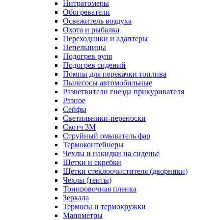
Нитратомеры
Обогреватели
Освежитель воздуха
Охота и рыбалка
Переходники и адаптеры
Пепельницы
Подогрев руля
Подогрев сидений
Помпы для перекачки топлива
Пылесосы автомобильные
Разветвители гнезда прикуривателя
Разное
Сейфы
Светильники-переноски
Скотч 3М
Струйный омыватель фар
Термоконтейнеры
Чехлы и накидки на сиденье
Щетки и скребки
Щетки стеклоочистителя (дворники)
Чехлы (тенты)
Тонировочная пленка
Зеркалa
Термосы и термокружки
Манометры