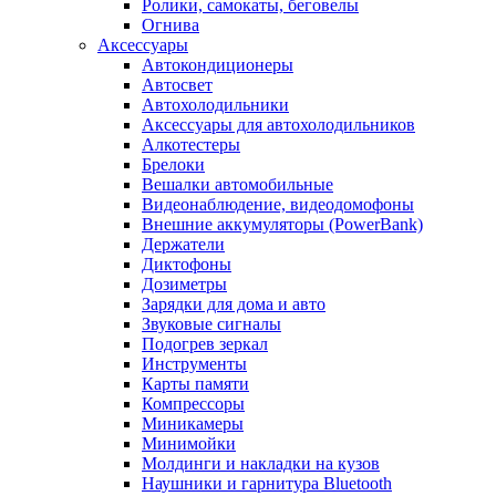
Ролики, самокаты, беговелы
Огнива
Аксессуары
Автокондиционеры
Aвтосвет
Автохолодильники
Аксессуары для автохолодильников
Алкотестеры
Брелоки
Вешалки автомобильные
Видеонаблюдение, видеодомофоны
Внешние аккумуляторы (PowerBank)
Держатели
Диктофоны
Дозиметры
Зарядки для дома и авто
Звуковые сигналы
Подогрев зеркал
Инструменты
Карты памяти
Компрессоры
Миникамеры
Минимойки
Молдинги и накладки на кузов
Наушники и гарнитура Bluetooth