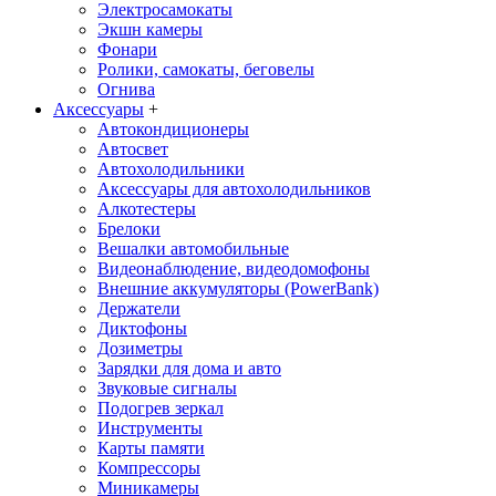
Электросамокаты
Экшн камеры
Фонари
Ролики, самокаты, беговелы
Огнива
Аксессуары
+
Автокондиционеры
Aвтосвет
Автохолодильники
Аксессуары для автохолодильников
Алкотестеры
Брелоки
Вешалки автомобильные
Видеонаблюдение, видеодомофоны
Внешние аккумуляторы (PowerBank)
Держатели
Диктофоны
Дозиметры
Зарядки для дома и авто
Звуковые сигналы
Подогрев зеркал
Инструменты
Карты памяти
Компрессоры
Миникамеры