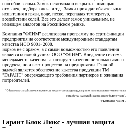
способов взлома. Замок невозможно вскрыть с помощью
отмычек, подбора ключа и т.д.. Замки проходят обязательные
испытания в грязи, воде, песке, перепадах температур,
воздействии солей. Все это делает замок уникальным, не
имеющем аналогов на Российском рынке.
Компания "ФЛИМ" реализовала программу по сертификации
предприятия на соответствие международным стандартам
качества ИСО 9001- 2008.
Борьба не с браком, а с самой возможностью его появления
является основой успеха ООО "ФЛИМ". Внедрение системы
менеджмента качества гарантирует качество не только самого
продукта, но и всех процессов на предприятии. Главной
задачей является обеспечение качества продукции ТМ
"ГАРАНТ" опережающего требования партнеров и ожидания
потребителей.
"Обеспечить спокойствие и уверенность каждому автовладельцу, направляя инновационные технологии на
разработку надежной защиты автомобиля от угона".
© Компания "ФЛИМ".
Гарант Блок Люкс - лучшая защита