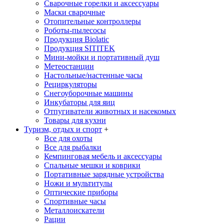
Сварочные горелки и аксессуары
Маски сварочные
Отопительные контроллеры
Роботы-пылесосы
Продукция Biolatic
Продукция SITITEK
Мини-мойки и портативный душ
Метеостанции
Настольные/настенные часы
Рециркуляторы
Снегоуборочные машины
Инкубаторы для яиц
Отпугиватели животных и насекомых
Товары для кухни
Туризм, отдых и спорт
+
Все для охоты
Все для рыбалки
Кемпинговая мебель и аксессуары
Спальные мешки и коврики
Портативные зарядные устройства
Ножи и мультитулы
Оптические приборы
Спортивные часы
Металлоискатели
Рации