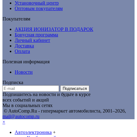
Установочный центр
Оптовым покупателям
Покупателям
АКЦИЯ ИОНИЗАТОР В ПОДАРОК
Бонусная программа
Личный кабинет
Доставка
Оплата
Полезная информация
Новости
Подписка
Подписаться
Подпишитесь на новости и будьте в курсе
всех событий и акций
Мы в социальных сетях
© AutoComp.Ru - гипермаркет автомобилиста, 2001–2026,
mail@autocomp.ru
×
Автоэлектроника
+