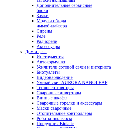
автосигнализациям
Дополнительные сервисные
блоки
Замки
Модули обхода
иммобилайзера
Сирены
Реле
Радиореле
Аксессуары
Дом и дача
Инструменты
Автокормушки
Усилители сотовой связи и интернета
Биотуалеты
Видеонаблюдение
Умный свет AURORA NANOLEAF
Тепловентиляторы
Сварочные инверторы
Винные шкафы
Сварочные горелки и аксессуары
Маски сварочные
Отопительные контроллеры
Роботы-пылесосы
Продукция Biolatic