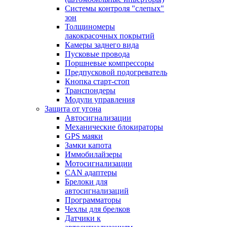
Системы контроля "слепых"
зон
Толщиномеры
лакокрасочных покрытий
Камеры заднего вида
Пусковые провода
Поршневые компрессоры
Предпусковой подогреватель
Кнопка старт-стоп
Транспондеры
Модули управления
Защита от угона
Автосигнализации
Механические блoкираторы
GPS маяки
Замки капота
Иммобилайзеры
Мотосигнализации
CAN адаптеры
Брелоки для
автосигнализаций
Программаторы
Чехлы для брелков
Датчики к