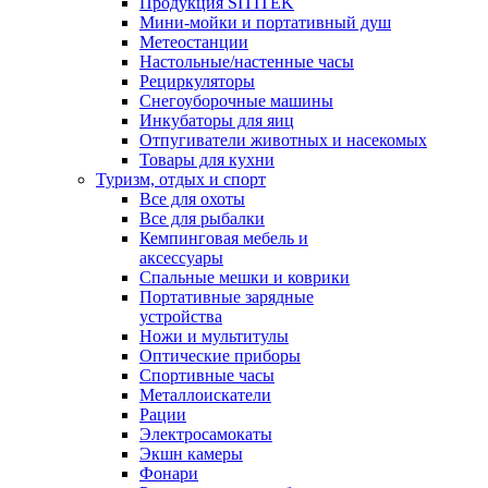
Продукция SITITEK
Мини-мойки и портативный душ
Метеостанции
Настольные/настенные часы
Рециркуляторы
Снегоуборочные машины
Инкубаторы для яиц
Отпугиватели животных и насекомых
Товары для кухни
Туризм, отдых и спорт
Все для охоты
Все для рыбалки
Кемпинговая мебель и
аксессуары
Спальные мешки и коврики
Портативные зарядные
устройства
Ножи и мультитулы
Оптические приборы
Спортивные часы
Металлоискатели
Рации
Электросамокаты
Экшн камеры
Фонари