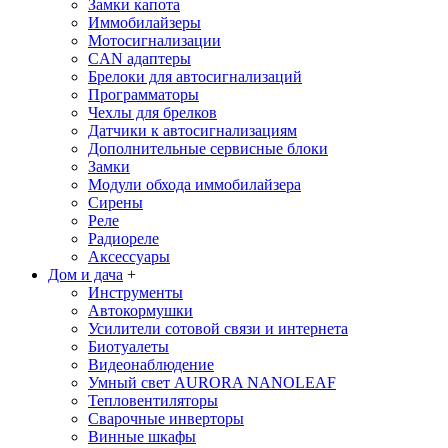
Замки капота
Иммобилайзеры
Мотосигнализации
CAN адаптеры
Брелоки для автосигнализаций
Программаторы
Чехлы для брелков
Датчики к автосигнализациям
Дополнительные сервисные блоки
Замки
Модули обхода иммобилайзера
Сирены
Реле
Радиореле
Аксессуары
Дом и дача
+
Инструменты
Автокормушки
Усилители сотовой связи и интернета
Биотуалеты
Видеонаблюдение
Умный свет AURORA NANOLEAF
Тепловентиляторы
Сварочные инверторы
Винные шкафы