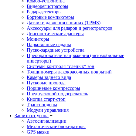
Комбо-устройства
Видеорегистраторы
Радар-детекторы
Бортовые компьютеры
Датчики давления в шинах (TPMS)
Аксессуары для радаров и регистраторов
Диагностические адаптеры
Мониторы
Парковочные радары
Пуско-зарядные устройства
Преобразователи напряжения (автомобильные
инверторы)
Системы контроля "слепых" зон
Толщиномеры лакокрасочных покрытий
Камеры заднего вида
Пусковые провода
Поршневые компрессоры
Предпусковой подогреватель
Кнопка старт-стоп
Транспондеры
Модули управления
Защита от угона
+
Автосигнализации
Механические блoкираторы
GPS маяки