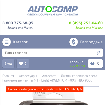
8 800 775-68-95
8 (495) 255-04-60
Звонок для России
Звонок для Москвы
Каталог
Распродажа
Корзина
0
Вход
0
Ваш ID:
6704
Главная
–
Аксессуары
–
Aвтосвет
–
Лампы головного света
–
Галогеновые лампы MTF Light ARGENTUM +80% HB3 9005
Скидка Liquid argument error: Liquid error (line 12): -Infinity%