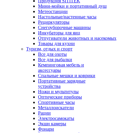
Продукция SITITEK
Мини-мойки и портативный душ
Метеостанции
Настольные/настенные часы
Рециркуляторы
Снегоуборочные машины
Инкубаторы для яиц
Отпугиватели животных и насекомых
Товары для кухни
Туризм, отдых и спорт
Все для охоты
Все для рыбалки
Кемпинговая мебель и
аксессуары
Спальные мешки и коврики
Портативные зарядные
устройства
Ножи и мультитулы
Оптические приборы
Спортивные часы
Металлоискатели
Рации
Электросамокаты
Экшн камеры
Фонари