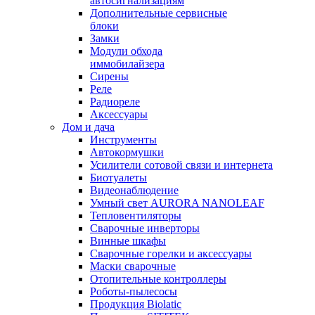
автосигнализациям
Дополнительные сервисные
блоки
Замки
Модули обхода
иммобилайзера
Сирены
Реле
Радиореле
Аксессуары
Дом и дача
Инструменты
Автокормушки
Усилители сотовой связи и интернета
Биотуалеты
Видеонаблюдение
Умный свет AURORA NANOLEAF
Тепловентиляторы
Сварочные инверторы
Винные шкафы
Сварочные горелки и аксессуары
Маски сварочные
Отопительные контроллеры
Роботы-пылесосы
Продукция Biolatic