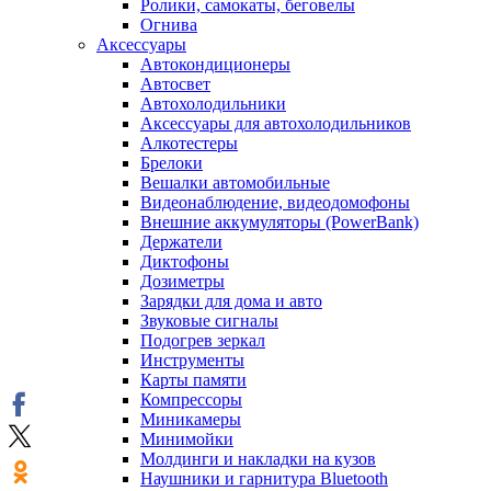
Ролики, самокаты, беговелы
Огнива
Аксессуары
Автокондиционеры
Aвтосвет
Автохолодильники
Аксессуары для автохолодильников
Алкотестеры
Брелоки
Вешалки автомобильные
Видеонаблюдение, видеодомофоны
Внешние аккумуляторы (PowerBank)
Держатели
Диктофоны
Дозиметры
Зарядки для дома и авто
Звуковые сигналы
Подогрев зеркал
Инструменты
Карты памяти
Компрессоры
Миникамеры
Минимойки
Молдинги и накладки на кузов
Наушники и гарнитура Bluetooth