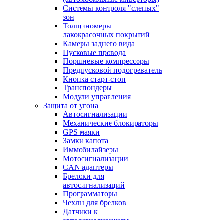
Системы контроля "слепых"
зон
Толщиномеры
лакокрасочных покрытий
Камеры заднего вида
Пусковые провода
Поршневые компрессоры
Предпусковой подогреватель
Кнопка старт-стоп
Транспондеры
Модули управления
Защита от угона
Автосигнализации
Механические блoкираторы
GPS маяки
Замки капота
Иммобилайзеры
Мотосигнализации
CAN адаптеры
Брелоки для
автосигнализаций
Программаторы
Чехлы для брелков
Датчики к