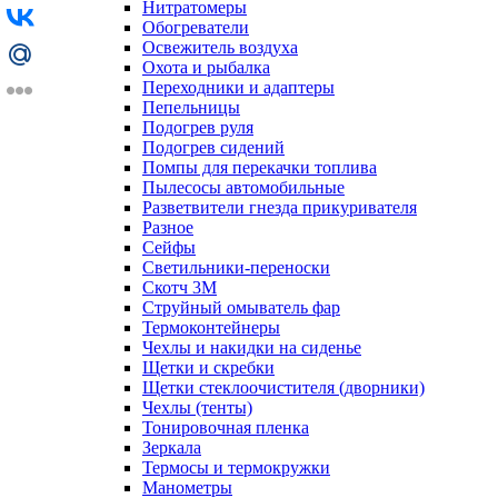
Нитратомеры
Обогреватели
Освежитель воздуха
Охота и рыбалка
Переходники и адаптеры
Пепельницы
Подогрев руля
Подогрев сидений
Помпы для перекачки топлива
Пылесосы автомобильные
Разветвители гнезда прикуривателя
Разное
Сейфы
Светильники-переноски
Скотч 3М
Струйный омыватель фар
Термоконтейнеры
Чехлы и накидки на сиденье
Щетки и скребки
Щетки стеклоочистителя (дворники)
Чехлы (тенты)
Тонировочная пленка
Зеркалa
Термосы и термокружки
Манометры