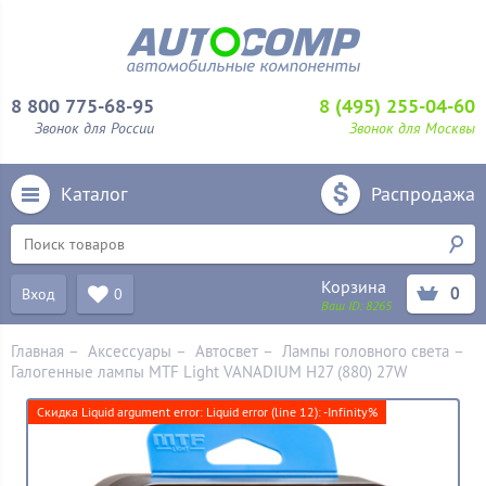
8 800 775-68-95
8 (495) 255-04-60
Звонок для России
Звонок для Москвы
Каталог
Распродажа
Корзина
0
Вход
0
Ваш ID:
8265
Главная
–
Аксессуары
–
Aвтосвет
–
Лампы головного света
–
Галогенные лампы MTF Light VANADIUM H27 (880) 27W
Скидка Liquid argument error: Liquid error (line 12): -Infinity%