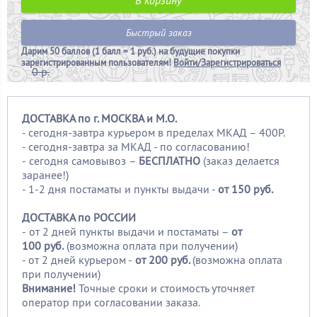
Быстрый заказ
Дарим
50 баллов (1 балл = 1 руб.)
на будущие покупки
зарегистрированным пользователям!
Войти/Зарегистрироваться
0 р.
ДОСТАВКА по г. МОСКВА и М.О.
- сегодня-завтра курьером в пределах МКАД – 400Р.
- сегодня-завтра за МКАД - по согласованию!
-
сегодня самовывоз –
БЕСПЛАТНО
(заказ делается
заранее!)
- 1-2 дня постаматы и пункты выдачи -
от 150 руб.
ДОСТАВКА по РОССИИ
-
от 2 дней пункты выдачи и постаматы –
от
100
руб.
(возможна оплата при получении)
- от 2 дней курьером -
от 200 руб.
(возможна оплата
при получении)
Внимание!
Точные сроки и стоимость уточняет
оператор при согласовании заказа.