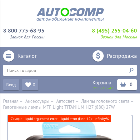
8 800 775-68-95
8 (495) 255-04-60
Звонок для России
Звонок для Москвы
Каталог
Распродажа
Корзина
0
Вход
0
Ваш ID:
8242
Главная
–
Аксессуары
–
Aвтосвет
–
Лампы головного света
–
Галогенные лампы MTF Light TITANIUM H27 (880) 27W
Скидка Liquid argument error: Liquid error (line 12): -Infinity%