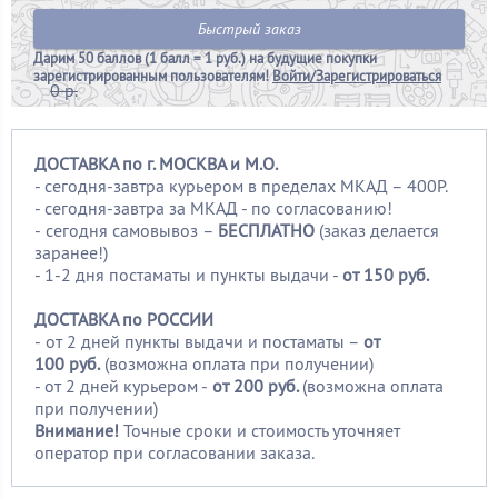
Быстрый заказ
Дарим
50 баллов (1 балл = 1 руб.)
на будущие покупки
зарегистрированным пользователям!
Войти/Зарегистрироваться
0 р.
ДОСТАВКА по г. МОСКВА и М.О.
- сегодня-завтра курьером в пределах МКАД – 400Р.
- сегодня-завтра за МКАД - по согласованию!
-
сегодня самовывоз –
БЕСПЛАТНО
(заказ делается
заранее!)
- 1-2 дня постаматы и пункты выдачи -
от 150 руб.
ДОСТАВКА по РОССИИ
-
от 2 дней пункты выдачи и постаматы –
от
100
руб.
(возможна оплата при получении)
- от 2 дней курьером -
от 200 руб.
(возможна оплата
при получении)
Внимание!
Точные сроки и стоимость уточняет
оператор при согласовании заказа.