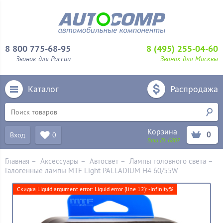
8 800 775-68-95
8 (495) 255-04-60
Звонок для России
Звонок для Москвы
Каталог
Распродажа
Корзина
0
Вход
0
Ваш ID:
6807
Главная
–
Аксессуары
–
Aвтосвет
–
Лампы головного света
–
Галогенные лампы MTF Light PALLADIUM H4 60/55W
Скидка Liquid argument error: Liquid error (line 12): -Infinity%