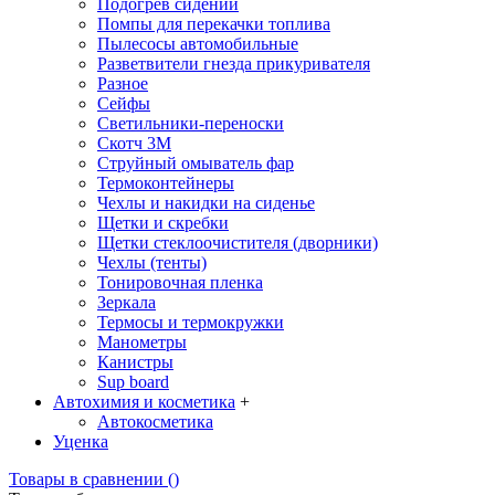
Подогрев сидений
Помпы для перекачки топлива
Пылесосы автомобильные
Разветвители гнезда прикуривателя
Разное
Сейфы
Светильники-переноски
Скотч 3М
Струйный омыватель фар
Термоконтейнеры
Чехлы и накидки на сиденье
Щетки и скребки
Щетки стеклоочистителя (дворники)
Чехлы (тенты)
Тонировочная пленка
Зеркалa
Термосы и термокружки
Манометры
Канистры
Sup board
Автохимия и косметика
+
Автокосметика
Уценка
Товары в сравнении (
)