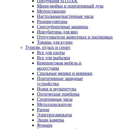
Продукция SITITEK
Мини-мойки и портативный душ
Метеостанции
Настольные/настенные часы
Рециркуляторы
Снегоуборочные машины
Инкубаторы для яиц
Отпугиватели животных и насекомых
Товары для кухни
Туризм, отдых и спорт
Все для охоты
Все для рыбалки
Кемпинговая мебель и
аксессуары
Спальные мешки и коврики
Портативные зарядные
устройства
Ножи и мультитулы
Оптические приборы
Спортивные часы
Металлоискатели
Рации
Электросамокаты
Экшн камеры
Фонари