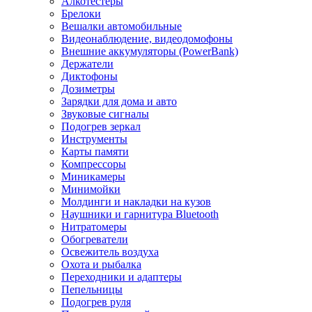
Алкотестеры
Брелоки
Вешалки автомобильные
Видеонаблюдение, видеодомофоны
Внешние аккумуляторы (PowerBank)
Держатели
Диктофоны
Дозиметры
Зарядки для дома и авто
Звуковые сигналы
Подогрев зеркал
Инструменты
Карты памяти
Компрессоры
Миникамеры
Минимойки
Молдинги и накладки на кузов
Наушники и гарнитура Bluetooth
Нитратомеры
Обогреватели
Освежитель воздуха
Охота и рыбалка
Переходники и адаптеры
Пепельницы
Подогрев руля