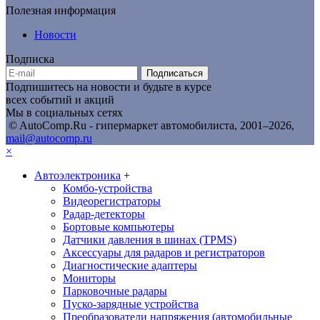
Полезная информация
Новости
Подписка
Подписаться
Подпишитесь на новости и будьте в курсе
всех событий и акций
Мы в социальных сетях
© AutoComp.Ru - гипермаркет автомобилиста, 2001–2026,
mail@autocomp.ru
×
Автоэлектроника
+
Комбо-устройства
Видеорегистраторы
Радар-детекторы
Бортовые компьютеры
Датчики давления в шинах (TPMS)
Аксессуары для радаров и регистраторов
Диагностические адаптеры
Мониторы
Парковочные радары
Пуско-зарядные устройства
Преобразователи напряжения (автомобильные