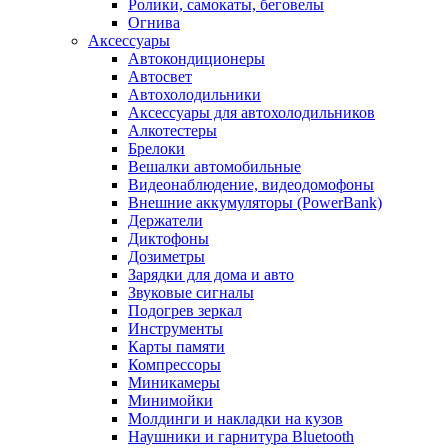
Ролики, самокаты, беговелы
Огнива
Аксессуары
Автокондиционеры
Aвтосвет
Автохолодильники
Аксессуары для автохолодильников
Алкотестеры
Брелоки
Вешалки автомобильные
Видеонаблюдение, видеодомофоны
Внешние аккумуляторы (PowerBank)
Держатели
Диктофоны
Дозиметры
Зарядки для дома и авто
Звуковые сигналы
Подогрев зеркал
Инструменты
Карты памяти
Компрессоры
Миникамеры
Минимойки
Молдинги и накладки на кузов
Наушники и гарнитура Bluetooth