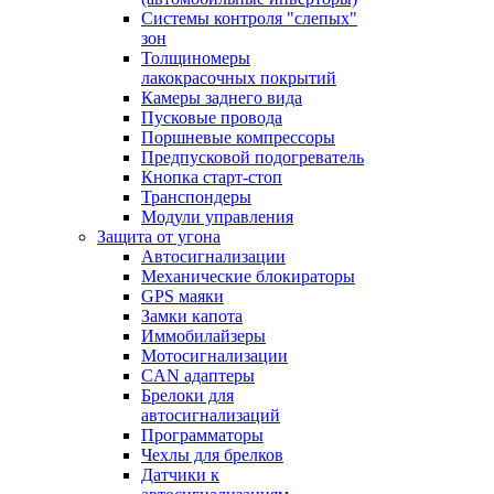
Системы контроля "слепых"
зон
Толщиномеры
лакокрасочных покрытий
Камеры заднего вида
Пусковые провода
Поршневые компрессоры
Предпусковой подогреватель
Кнопка старт-стоп
Транспондеры
Модули управления
Защита от угона
Автосигнализации
Механические блoкираторы
GPS маяки
Замки капота
Иммобилайзеры
Мотосигнализации
CAN адаптеры
Брелоки для
автосигнализаций
Программаторы
Чехлы для брелков
Датчики к