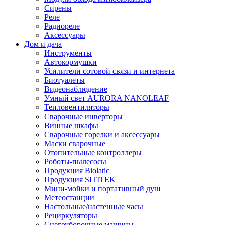
Сирены
Реле
Радиореле
Аксессуары
Дом и дача
+
Инструменты
Автокормушки
Усилители сотовой связи и интернета
Биотуалеты
Видеонаблюдение
Умный свет AURORA NANOLEAF
Тепловентиляторы
Сварочные инверторы
Винные шкафы
Сварочные горелки и аксессуары
Маски сварочные
Отопительные контроллеры
Роботы-пылесосы
Продукция Biolatic
Продукция SITITEK
Мини-мойки и портативный душ
Метеостанции
Настольные/настенные часы
Рециркуляторы
Снегоуборочные машины