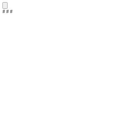
#
#
#