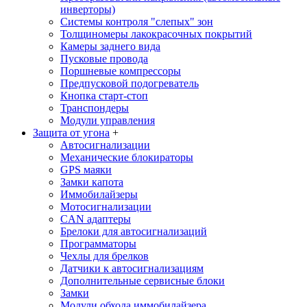
инверторы)
Системы контроля "слепых" зон
Толщиномеры лакокрасочных покрытий
Камеры заднего вида
Пусковые провода
Поршневые компрессоры
Предпусковой подогреватель
Кнопка старт-стоп
Транспондеры
Модули управления
Защита от угона
+
Автосигнализации
Механические блoкираторы
GPS маяки
Замки капота
Иммобилайзеры
Мотосигнализации
CAN адаптеры
Брелоки для автосигнализаций
Программаторы
Чехлы для брелков
Датчики к автосигнализациям
Дополнительные сервисные блоки
Замки
Модули обхода иммобилайзера