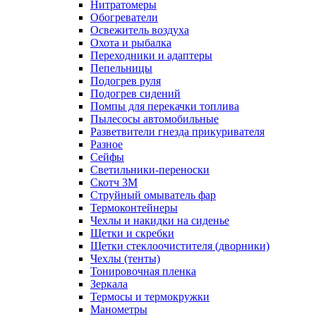
Нитратомеры
Обогреватели
Освежитель воздуха
Охота и рыбалка
Переходники и адаптеры
Пепельницы
Подогрев руля
Подогрев сидений
Помпы для перекачки топлива
Пылесосы автомобильные
Разветвители гнезда прикуривателя
Разное
Сейфы
Светильники-переноски
Скотч 3М
Струйный омыватель фар
Термоконтейнеры
Чехлы и накидки на сиденье
Щетки и скребки
Щетки стеклоочистителя (дворники)
Чехлы (тенты)
Тонировочная пленка
Зеркалa
Термосы и термокружки
Манометры