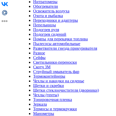
Нитратомеры
Обогреватели
Освежитель воздуха
Охота и рыбалка
Переходники и адаптеры
Пепельницы
Подогрев руля
Подогрев сидений
Помпы для перекачки топлива
Пылесосы автомобильные
Разветвители гнезда прикуривателя
Разное
Сейфы
Светильники-переноски
Скотч 3М
Струйный омыватель фар
Термоконтейнеры
Чехлы и накидки на сиденье
Щетки и скребки
Щетки стеклоочистителя (дворники)
Чехлы (тенты)
Тонировочная пленка
Зеркалa
Термосы и термокружки
Манометры