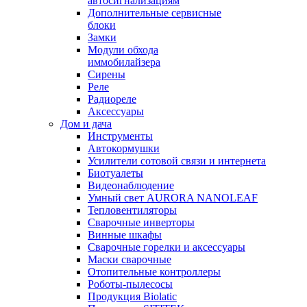
автосигнализациям
Дополнительные сервисные
блоки
Замки
Модули обхода
иммобилайзера
Сирены
Реле
Радиореле
Аксессуары
Дом и дача
Инструменты
Автокормушки
Усилители сотовой связи и интернета
Биотуалеты
Видеонаблюдение
Умный свет AURORA NANOLEAF
Тепловентиляторы
Сварочные инверторы
Винные шкафы
Сварочные горелки и аксессуары
Маски сварочные
Отопительные контроллеры
Роботы-пылесосы
Продукция Biolatic