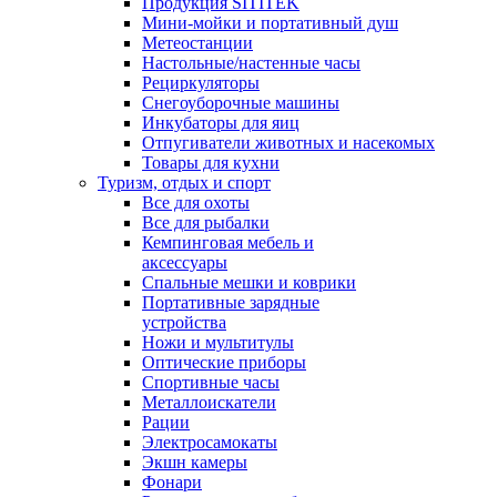
Продукция SITITEK
Мини-мойки и портативный душ
Метеостанции
Настольные/настенные часы
Рециркуляторы
Снегоуборочные машины
Инкубаторы для яиц
Отпугиватели животных и насекомых
Товары для кухни
Туризм, отдых и спорт
Все для охоты
Все для рыбалки
Кемпинговая мебель и
аксессуары
Спальные мешки и коврики
Портативные зарядные
устройства
Ножи и мультитулы
Оптические приборы
Спортивные часы
Металлоискатели
Рации
Электросамокаты
Экшн камеры
Фонари