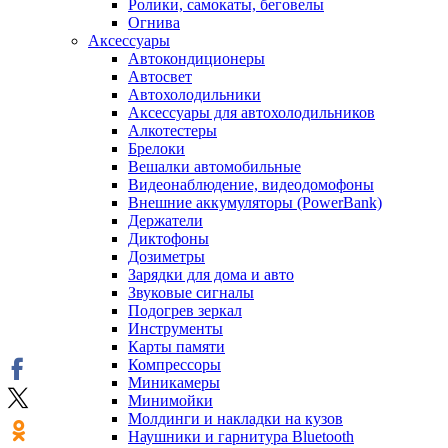
Ролики, самокаты, беговелы
Огнива
Аксессуары
Автокондиционеры
Aвтосвет
Автохолодильники
Аксессуары для автохолодильников
Алкотестеры
Брелоки
Вешалки автомобильные
Видеонаблюдение, видеодомофоны
Внешние аккумуляторы (PowerBank)
Держатели
Диктофоны
Дозиметры
Зарядки для дома и авто
Звуковые сигналы
Подогрев зеркал
Инструменты
Карты памяти
Компрессоры
Миникамеры
Минимойки
Молдинги и накладки на кузов
Наушники и гарнитура Bluetooth