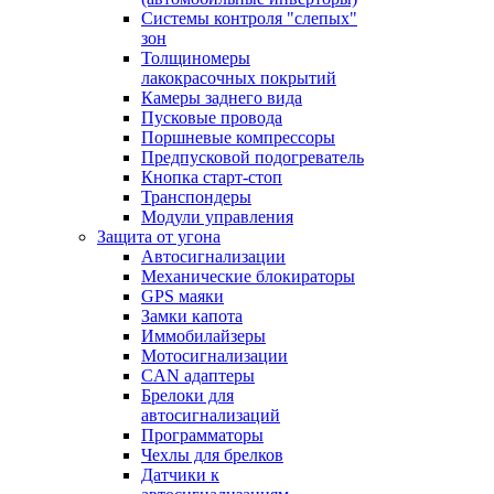
Системы контроля "слепых"
зон
Толщиномеры
лакокрасочных покрытий
Камеры заднего вида
Пусковые провода
Поршневые компрессоры
Предпусковой подогреватель
Кнопка старт-стоп
Транспондеры
Модули управления
Защита от угона
Автосигнализации
Механические блoкираторы
GPS маяки
Замки капота
Иммобилайзеры
Мотосигнализации
CAN адаптеры
Брелоки для
автосигнализаций
Программаторы
Чехлы для брелков
Датчики к