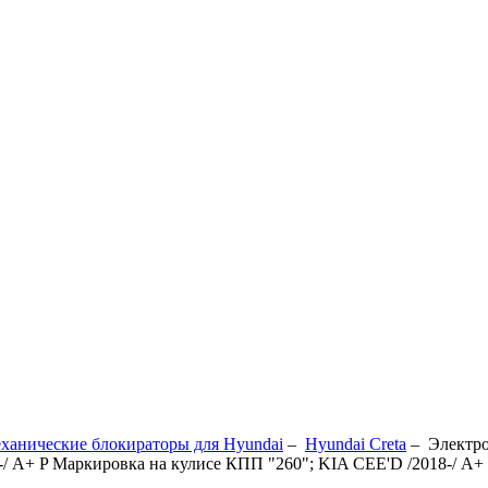
ханические блокираторы для Hyundai
–
Hyundai Creta
–
Электро
А+ P Маркировка на кулисе КПП "260"; KIA CEE'D /2018-/ А+ P;