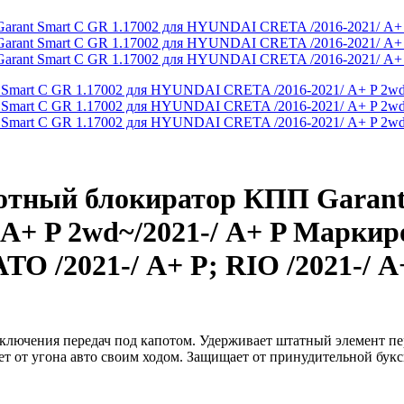
отный блокиратор КПП Garant 
+ P 2wd~/2021-/ А+ P Маркир
O /2021-/ А+ P; RIO /2021-/ А
ключения передач под капотом. Удерживает штатный элемент пе
ает от угона авто своим ходом. Защищает от принудительной бук