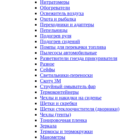
Нитратомеры
Обогреватели
Освежитель воздуха
Охота и рыбалка
Переходники и адаптеры
Пепельницы
Подогрев руля
Подогрев сидений
Помпы для перекачки топлива
Пылесосы автомобильные
Разветвители гнезда прикуривателя
Разное
Сейфы
Светильники-переноски
Скотч 3М
Струйный омыватель фар
Термоконтейнеры
Чехлы и накидки на сиденье
Щетки и скребки
Щетки стеклоочистителя (дворники)
Чехлы (тенты)
Тонировочная пленка
Зеркалa
Термосы и термокружки
Манометры