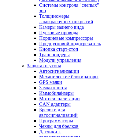
Системы контроля "слепых"
зон
Толщиномеры
лакокрасочных покрытий
Камеры заднего вида
Пусковые провода
Поршневые компрессоры
Предпусковой подогреватель
Кнопка старт-стоп
Транспондеры
Модули управления
Защита от угона
Автосигнализации
Механические блoкираторы
GPS маяки
Замки капота
Иммобилайзеры
Мотосигнализации
CAN адаптеры
Брелоки для
автосигнализаций
Программаторы
Чехлы для брелков
Датчики к