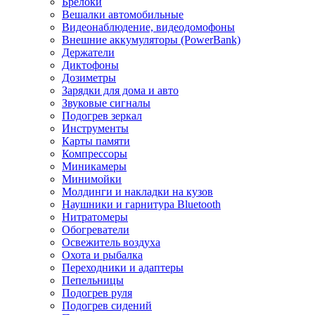
Брелоки
Вешалки автомобильные
Видеонаблюдение, видеодомофоны
Внешние аккумуляторы (PowerBank)
Держатели
Диктофоны
Дозиметры
Зарядки для дома и авто
Звуковые сигналы
Подогрев зеркал
Инструменты
Карты памяти
Компрессоры
Миникамеры
Минимойки
Молдинги и накладки на кузов
Наушники и гарнитура Bluetooth
Нитратомеры
Обогреватели
Освежитель воздуха
Охота и рыбалка
Переходники и адаптеры
Пепельницы
Подогрев руля
Подогрев сидений