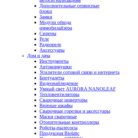
автосигнализациям
Дополнительные сервисные
блоки
Замки
Модули обхода
иммобилайзера
Сирены
Реле
Радиореле
Аксессуары
Дом и дача
Инструменты
Автокормушки
Усилители сотовой связи и интернета
Биотуалеты
Видеонаблюдение
Умный свет AURORA NANOLEAF
Тепловентиляторы
Сварочные инверторы
Винные шкафы
Сварочные горелки и аксессуары
Маски сварочные
Отопительные контроллеры
Роботы-пылесосы
Продукция Biolatic