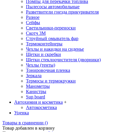
Помпы для перекачки топлива
Пылесосы автомобильные
Разветвители гнезда прикуривателя
Разное
Сейфы
Светильники-переноски
Скотч 3М
Струйный омыватель фар
Термоконтейнеры
Чехлы и накидки на сиденье
Щетки и скребки
Щетки стеклоочистителя (дворники)
Чехлы (тенты)
Тонировочная пленка
Зеркалa
Термосы и термокружки
Манометры
Канистры
Sup board
Автохимия и косметика
+
Автокосметика
Уценка
Товары в сравнении (
)
Товар добавлен в корзину