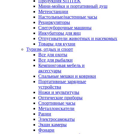
Продукция SITITEK
Мини-мойки и портативный душ
Метеостанции
Настольные/настенные часы
Рециркуляторы
Снегоуборочные машины
Инкубаторы для яиц
Отпугиватели животных и насекомых
Товары для кухни
Туризм, отдых и спорт
Все для охоты
Все для рыбалки
Кемпинговая мебель и
аксессуары
Спальные мешки и коврики
Портативные зарядные
устройства
Ножи и мультитулы
Оптические приборы
Спортивные часы
Металлоискатели
Рации
Электросамокаты
Экшн камеры
Фонари