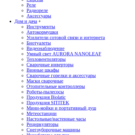
Реле
Радиореле
Аксессуары
Дом и дача
+
Инструменты
Автокормушки
Усилители сотовой связи и интернета
Биотуалеты
Видеонаблюдение
Умный свет AURORA NANOLEAF
Тепловентиляторы
Сварочные инверторы
Винные шкафы
Сварочные горелки и аксессуары
Маски сварочные
Отопительные контроллеры
Роботы-пылесосы
Продукция Biolatic
Продукция SITITEK
Мини-мойки и портативный душ
Метеостанции
Настольные/настенные часы
Рециркуляторы
Снегоуборочные машины