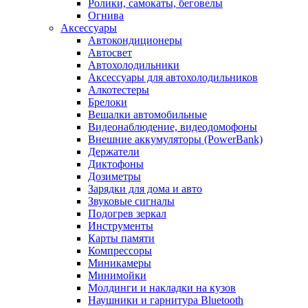
Ролики, самокаты, беговелы
Огнива
Аксессуары
Автокондиционеры
Aвтосвет
Автохолодильники
Аксессуары для автохолодильников
Алкотестеры
Брелоки
Вешалки автомобильные
Видеонаблюдение, видеодомофоны
Внешние аккумуляторы (PowerBank)
Держатели
Диктофоны
Дозиметры
Зарядки для дома и авто
Звуковые сигналы
Подогрев зеркал
Инструменты
Карты памяти
Компрессоры
Миникамеры
Минимойки
Молдинги и накладки на кузов
Наушники и гарнитура Bluetooth