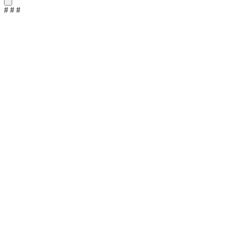
#
#
#