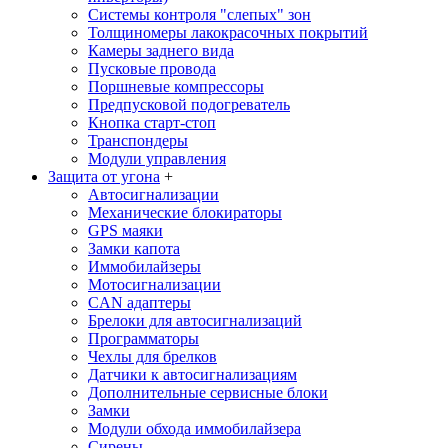
Системы контроля "слепых" зон
Толщиномеры лакокрасочных покрытий
Камеры заднего вида
Пусковые провода
Поршневые компрессоры
Предпусковой подогреватель
Кнопка старт-стоп
Транспондеры
Модули управления
Защита от угона
+
Автосигнализации
Механические блoкираторы
GPS маяки
Замки капота
Иммобилайзеры
Мотосигнализации
CAN адаптеры
Брелоки для автосигнализаций
Программаторы
Чехлы для брелков
Датчики к автосигнализациям
Дополнительные сервисные блоки
Замки
Модули обхода иммобилайзера
Сирены