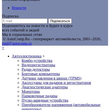
Новости
Подписка
Подписаться
Подпишитесь на новости и будьте в курсе
всех событий и акций
Мы в социальных сетях
© AutoComp.Ru - гипермаркет автомобилиста, 2001–2026,
mail@autocomp.ru
×
Автоэлектроника
+
Комбо-устройства
Видеорегистраторы
Радар-детекторы
Бортовые компьютеры
Датчики давления в шинах (TPMS)
Аксессуары для радаров и регистраторов
Диагностические адаптеры
Мониторы
Парковочные радары
Пуско-зарядные устройства
Преобразователи напряжения (автомобильные
инверторы)