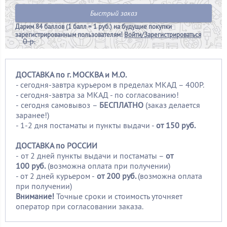
Быстрый заказ
Дарим
84 баллов (1 балл = 1 руб.)
на будущие покупки
зарегистрированным пользователям!
Войти/Зарегистрироваться
0 р.
ДОСТАВКА по г. МОСКВА и М.О.
- сегодня-завтра курьером в пределах МКАД – 400Р.
- сегодня-завтра за МКАД - по согласованию!
-
сегодня самовывоз –
БЕСПЛАТНО
(заказ делается
заранее!)
- 1-2 дня постаматы и пункты выдачи -
от 150 руб.
ДОСТАВКА по РОССИИ
-
от 2 дней пункты выдачи и постаматы –
от
100
руб.
(возможна оплата при получении)
- от 2 дней курьером -
от 200 руб.
(возможна оплата
при получении)
Внимание!
Точные сроки и стоимость уточняет
оператор при согласовании заказа.