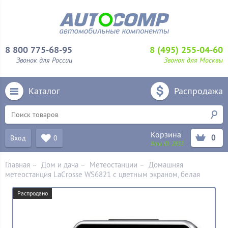
8 800 775-68-95
8 (495) 255-04-60
Звонок для России
Звонок для Москвы
Каталог
Распродажа
Корзина
0
Вход
0
Ваш ID:
2833
Главная
–
Дом и дача
–
Метеостанции
–
Домашняя
метеостанция LaCrosse WS6821 с цветным экраном, белая
Распродано