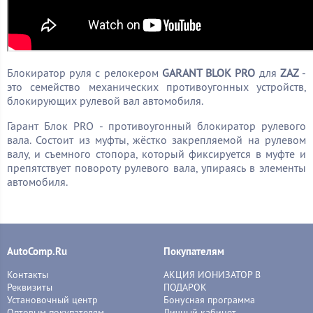
Блокиратор руля с релокером
GARANT BLOK PRO
для
ZAZ
-
это семейство механических противоугонных устройств,
блокирующих рулевой вал автомобиля.
Гарант Блок PRO - противоугонный блокиратор рулевого
вала. Состоит из муфты, жёстко закрепляемой на рулевом
валу, и съемного стопора, который фиксируется в муфте и
препятствует повороту рулевого вала, упираясь в элементы
автомобиля.
AutoComp.Ru
Покупателям
Контакты
АКЦИЯ ИОНИЗАТОР В
Реквизиты
ПОДАРОК
Установочный центр
Бонусная программа
Оптовым покупателям
Личный кабинет