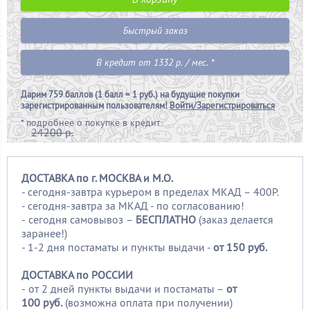
Быстрый заказ
В кредит от 1332 р. / мес. *
Дарим
759 баллов (1 балл = 1 руб.)
на будущие покупки
зарегистрированным пользователям!
Войти/Зарегистрироваться
*
подробнее о покупке в кредит
24200 р.
ДОСТАВКА по г. МОСКВА и М.О.
- сегодня-завтра курьером в пределах МКАД – 400Р.
- сегодня-завтра за МКАД - по согласованию!
-
сегодня самовывоз –
БЕСПЛАТНО
(заказ делается
заранее!)
- 1-2 дня постаматы и пункты выдачи -
от 150 руб.
ДОСТАВКА по РОССИИ
-
от 2 дней пункты выдачи и постаматы –
от
100
руб.
(возможна оплата при получении)