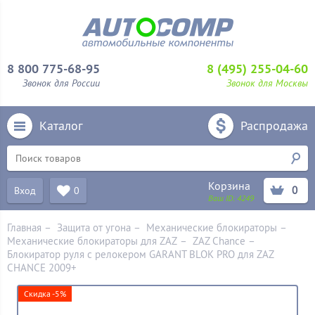
8 800 775-68-95
8 (495) 255-04-60
Звонок для России
Звонок для Москвы
Каталог
Распродажа
Корзина
0
Вход
0
Ваш ID:
4249
Главная
–
Защита от угона
–
Механические блoкираторы
–
Механические блокираторы для ZAZ
–
ZAZ Chance
–
Блокиратор руля с релокером GARANT BLOK PRO для ZAZ
CHANCE 2009+
Скидка -5%