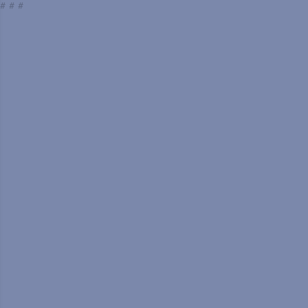
#
#
#