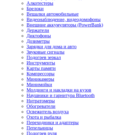
Алкотестеры
Брелоки
Вешалки автомобильные
Видеонаблюдение, видеодомофоны
Внешние аккумуляторы (PowerBank)
Держатели
Диктофоны
Дозиметры
Зарядки для дома и авто
Звуковые сигналы
Подогрев зеркал
Инструменты
Карты памяти
Компрессоры
Миникамеры
Минимойки
Молдинги и накладки на кузов
Наушники и гарнитура Bluetooth
Нитратомеры
Обогреватели
Освежитель воздуха
Охота и рыбалка
Переходники и адаптеры
Пепельницы
Подогрев руля