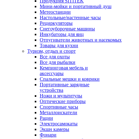
Продукция SITITEK
Мини-мойки и портативный душ
Метеостанции
Настольные/настенные часы
Рециркуляторы
Снегоуборочные машины
Инкубаторы для яиц
Отпугиватели животных и насекомых
Товары для кухни
Туризм, отдых и спорт
Все для охоты
Все для рыбалки
Кемпинговая мебель и
аксессуары
Спальные мешки и коврики
Портативные зарядные
устройства
Ножи и мультитулы
Оптические приборы
Спортивные часы
Металлоискатели
Рации
Электросамокаты
Экшн камеры
Фонари