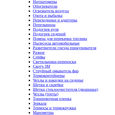
Нитратомеры
Обогреватели
Освежитель воздуха
Охота и рыбалка
Переходники и адаптеры
Пепельницы
Подогрев руля
Подогрев сидений
Помпы для перекачки топлива
Пылесосы автомобильные
Разветвители гнезда прикуривателя
Разное
Сейфы
Светильники-переноски
Скотч 3М
Струйный омыватель фар
Термоконтейнеры
Чехлы и накидки на сиденье
Щетки и скребки
Щетки стеклоочистителя (дворники)
Чехлы (тенты)
Тонировочная пленка
Зеркалa
Термосы и термокружки
Манометры