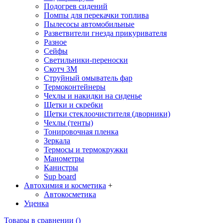
Подогрев сидений
Помпы для перекачки топлива
Пылесосы автомобильные
Разветвители гнезда прикуривателя
Разное
Сейфы
Светильники-переноски
Скотч 3М
Струйный омыватель фар
Термоконтейнеры
Чехлы и накидки на сиденье
Щетки и скребки
Щетки стеклоочистителя (дворники)
Чехлы (тенты)
Тонировочная пленка
Зеркалa
Термосы и термокружки
Манометры
Канистры
Sup board
Автохимия и косметика
+
Автокосметика
Уценка
Товары в сравнении (
)