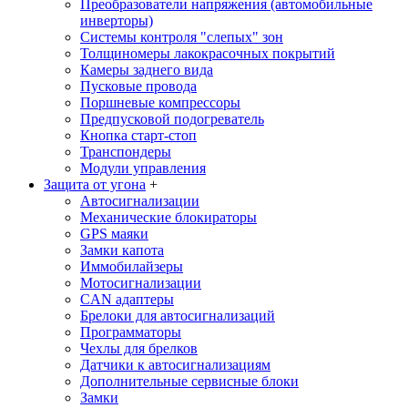
Преобразователи напряжения (автомобильные
инверторы)
Системы контроля "слепых" зон
Толщиномеры лакокрасочных покрытий
Камеры заднего вида
Пусковые провода
Поршневые компрессоры
Предпусковой подогреватель
Кнопка старт-стоп
Транспондеры
Модули управления
Защита от угона
+
Автосигнализации
Механические блoкираторы
GPS маяки
Замки капота
Иммобилайзеры
Мотосигнализации
CAN адаптеры
Брелоки для автосигнализаций
Программаторы
Чехлы для брелков
Датчики к автосигнализациям
Дополнительные сервисные блоки
Замки