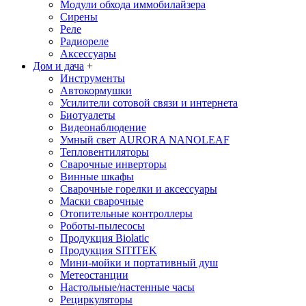
Модули обхода иммобилайзера
Сирены
Реле
Радиореле
Аксессуары
Дом и дача
+
Инструменты
Автокормушки
Усилители сотовой связи и интернета
Биотуалеты
Видеонаблюдение
Умный свет AURORA NANOLEAF
Тепловентиляторы
Сварочные инверторы
Винные шкафы
Сварочные горелки и аксессуары
Маски сварочные
Отопительные контроллеры
Роботы-пылесосы
Продукция Biolatic
Продукция SITITEK
Мини-мойки и портативный душ
Метеостанции
Настольные/настенные часы
Рециркуляторы