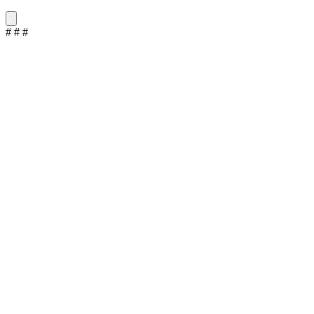
#
#
#