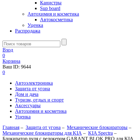
Канистры
Sup board
Автохимия и косметика
Автокосметика
Уценка
Распродажа
Вход
0
Корзина
Ваш ID:
9644
0
Автоэлектроника
Защита от угона
Дом и дача
Туризм, отдых и спорт
Аксессуары
Автохимия и косметика
Уценка
Главная
–
Защита от угона
–
Механические блoкираторы
–
Механические блокираторы для KIA
–
KIA Spectra
–
Блокиратор руля с релокером GARANT BLOK PRO для KIA