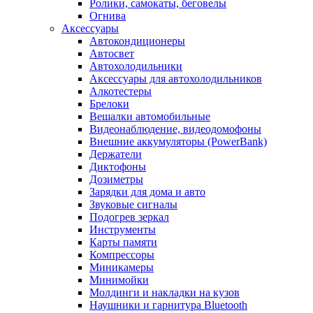
Ролики, самокаты, беговелы
Огнива
Аксессуары
Автокондиционеры
Aвтосвет
Автохолодильники
Аксессуары для автохолодильников
Алкотестеры
Брелоки
Вешалки автомобильные
Видеонаблюдение, видеодомофоны
Внешние аккумуляторы (PowerBank)
Держатели
Диктофоны
Дозиметры
Зарядки для дома и авто
Звуковые сигналы
Подогрев зеркал
Инструменты
Карты памяти
Компрессоры
Миникамеры
Минимойки
Молдинги и накладки на кузов
Наушники и гарнитура Bluetooth