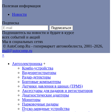
Полезная информация
Новости
Подписка
Подписаться
Подпишитесь на новости и будьте в курсе
всех событий и акций
Мы в социальных сетях
© AutoComp.Ru - гипермаркет автомобилиста, 2001–2026,
mail@autocomp.ru
×
Автоэлектроника
+
Комбо-устройства
Видеорегистраторы
Радар-детекторы
Бортовые компьютеры
Датчики давления в шинах (TPMS)
Аксессуары для радаров и регистраторов
Диагностические адаптеры
Мониторы
Парковочные радары
Пуско-зарядные устройства