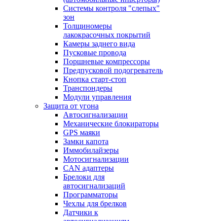
Системы контроля "слепых"
зон
Толщиномеры
лакокрасочных покрытий
Камеры заднего вида
Пусковые провода
Поршневые компрессоры
Предпусковой подогреватель
Кнопка старт-стоп
Транспондеры
Модули управления
Защита от угона
Автосигнализации
Механические блoкираторы
GPS маяки
Замки капота
Иммобилайзеры
Мотосигнализации
CAN адаптеры
Брелоки для
автосигнализаций
Программаторы
Чехлы для брелков
Датчики к