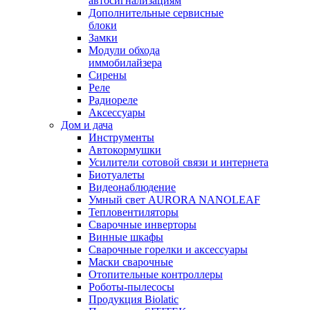
автосигнализациям
Дополнительные сервисные
блоки
Замки
Модули обхода
иммобилайзера
Сирены
Реле
Радиореле
Аксессуары
Дом и дача
Инструменты
Автокормушки
Усилители сотовой связи и интернета
Биотуалеты
Видеонаблюдение
Умный свет AURORA NANOLEAF
Тепловентиляторы
Сварочные инверторы
Винные шкафы
Сварочные горелки и аксессуары
Маски сварочные
Отопительные контроллеры
Роботы-пылесосы
Продукция Biolatic