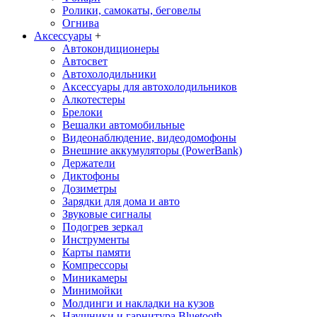
Ролики, самокаты, беговелы
Огнива
Аксессуары
+
Автокондиционеры
Aвтосвет
Автохолодильники
Аксессуары для автохолодильников
Алкотестеры
Брелоки
Вешалки автомобильные
Видеонаблюдение, видеодомофоны
Внешние аккумуляторы (PowerBank)
Держатели
Диктофоны
Дозиметры
Зарядки для дома и авто
Звуковые сигналы
Подогрев зеркал
Инструменты
Карты памяти
Компрессоры
Миникамеры
Минимойки
Молдинги и накладки на кузов
Наушники и гарнитура Bluetooth