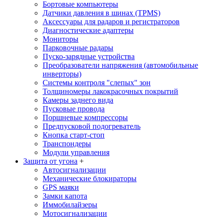
Бортовые компьютеры
Датчики давления в шинах (TPMS)
Аксессуары для радаров и регистраторов
Диагностические адаптеры
Мониторы
Парковочные радары
Пуско-зарядные устройства
Преобразователи напряжения (автомобильные
инверторы)
Системы контроля "слепых" зон
Толщиномеры лакокрасочных покрытий
Камеры заднего вида
Пусковые провода
Поршневые компрессоры
Предпусковой подогреватель
Кнопка старт-стоп
Транспондеры
Модули управления
Защита от угона
+
Автосигнализации
Механические блoкираторы
GPS маяки
Замки капота
Иммобилайзеры
Мотосигнализации