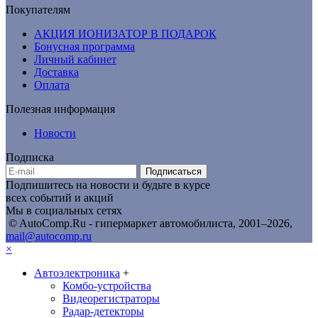
Покупателям
АКЦИЯ ИОНИЗАТОР В ПОДАРОК
Бонусная программа
Личный кабинет
Доставка
Оплата
Полезная информация
Новости
Подписка
Подписаться
Подпишитесь на новости и будьте в курсе
всех событий и акций
Мы в социальных сетях
© AutoComp.Ru - гипермаркет автомобилиста, 2001–2026,
mail@autocomp.ru
×
Автоэлектроника
+
Комбо-устройства
Видеорегистраторы
Радар-детекторы