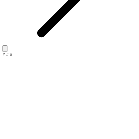
#
#
#