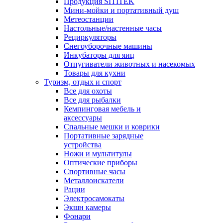
Продукция SITITEK
Мини-мойки и портативный душ
Метеостанции
Настольные/настенные часы
Рециркуляторы
Снегоуборочные машины
Инкубаторы для яиц
Отпугиватели животных и насекомых
Товары для кухни
Туризм, отдых и спорт
Все для охоты
Все для рыбалки
Кемпинговая мебель и
аксессуары
Спальные мешки и коврики
Портативные зарядные
устройства
Ножи и мультитулы
Оптические приборы
Спортивные часы
Металлоискатели
Рации
Электросамокаты
Экшн камеры
Фонари