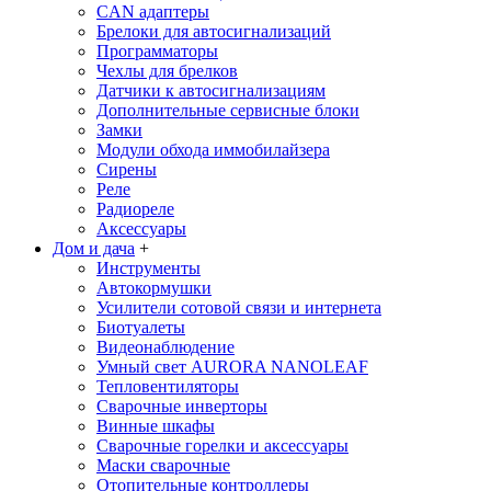
CAN адаптеры
Брелоки для автосигнализаций
Программаторы
Чехлы для брелков
Датчики к автосигнализациям
Дополнительные сервисные блоки
Замки
Модули обхода иммобилайзера
Сирены
Реле
Радиореле
Аксессуары
Дом и дача
+
Инструменты
Автокормушки
Усилители сотовой связи и интернета
Биотуалеты
Видеонаблюдение
Умный свет AURORA NANOLEAF
Тепловентиляторы
Сварочные инверторы
Винные шкафы
Сварочные горелки и аксессуары
Маски сварочные
Отопительные контроллеры