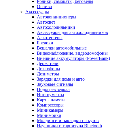
Ролики, самокаты, беговелы
Огнива
Аксессуары
Автокондиционеры
Aвтосвет
Автохолодильники
Аксессуары для автохолодильников
Алкотестеры
Брелоки
Вешалки автомобильные
Видеонаблюдение, видеодомофоны
Внешние аккумуляторы (PowerBank)
Держатели
Диктофоны
Дозиметры
Зарядки для дома и авто
Звуковые сигналы
Подогрев зеркал
Инструменты
Карты памяти
Компрессоры
Миникамеры
Минимойки
Молдинги и накладки на кузов
Наушники и гарнитура Bluetooth