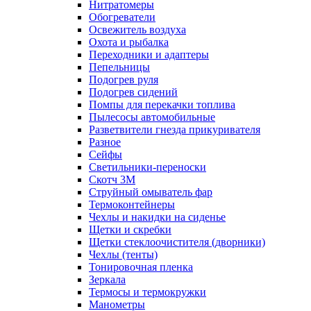
Нитратомеры
Обогреватели
Освежитель воздуха
Охота и рыбалка
Переходники и адаптеры
Пепельницы
Подогрев руля
Подогрев сидений
Помпы для перекачки топлива
Пылесосы автомобильные
Разветвители гнезда прикуривателя
Разное
Сейфы
Светильники-переноски
Скотч 3М
Струйный омыватель фар
Термоконтейнеры
Чехлы и накидки на сиденье
Щетки и скребки
Щетки стеклоочистителя (дворники)
Чехлы (тенты)
Тонировочная пленка
Зеркалa
Термосы и термокружки
Манометры