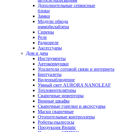
автосигнализациям
Дополнительные сервисные
блоки
Замки
Модули обхода
иммобилайзера
Сирены
Реле
Радиореле
Аксессуары
Дом и дача
Инструменты
Автокормушки
Усилители сотовой связи и интернета
Биотуалеты
Видеонаблюдение
Умный свет AURORA NANOLEAF
Тепловентиляторы
Сварочные инверторы
Винные шкафы
Сварочные горелки и аксессуары
Маски сварочные
Отопительные контроллеры
Роботы-пылесосы
Продукция Biolatic