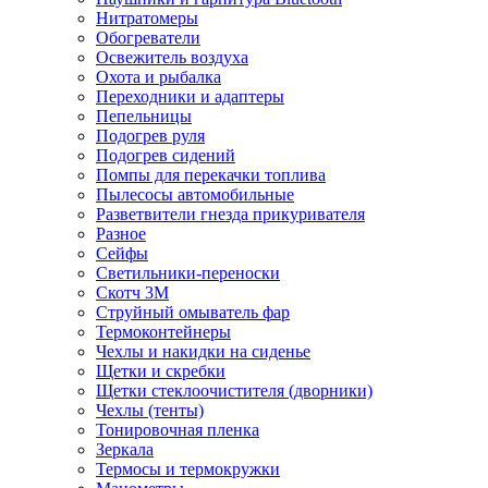
Нитратомеры
Обогреватели
Освежитель воздуха
Охота и рыбалка
Переходники и адаптеры
Пепельницы
Подогрев руля
Подогрев сидений
Помпы для перекачки топлива
Пылесосы автомобильные
Разветвители гнезда прикуривателя
Разное
Сейфы
Светильники-переноски
Скотч 3М
Струйный омыватель фар
Термоконтейнеры
Чехлы и накидки на сиденье
Щетки и скребки
Щетки стеклоочистителя (дворники)
Чехлы (тенты)
Тонировочная пленка
Зеркалa
Термосы и термокружки