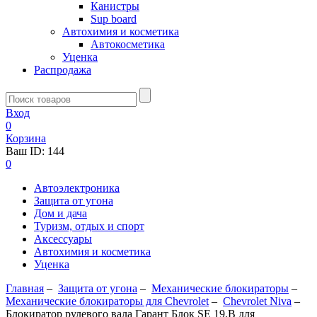
Канистры
Sup board
Автохимия и косметика
Автокосметика
Уценка
Распродажа
Вход
0
Корзина
Ваш ID:
144
0
Автоэлектроника
Защита от угона
Дом и дача
Туризм, отдых и спорт
Аксессуары
Автохимия и косметика
Уценка
Главная
–
Защита от угона
–
Механические блoкираторы
–
Механические блокираторы для Chevrolet
–
Chevrolet Niva
–
Блокиратор рулевого вала Гарант Блок SE 19.B для