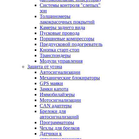
Системы контроля "слепых"
зон
Толщиномеры
лакокрасочных покрытий
Камеры заднего вида
Пусковые провода
Поршневые компрессоры
Предпусковой подогреватель
Кнопка старт-стоп
Транспондеры
Модули управления
Защита от угона
Автосигнализации
Механические блoкираторы
GPS маяки
Замки капота
Иммобилайзеры
Мотосигнализации
CAN адаптеры
Брелоки для
автосигнализаций
Программаторы
Чехлы для брелков
Датчики к