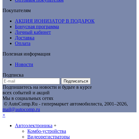
Покупателям
АКЦИЯ ИОНИЗАТОР В ПОДАРОК
Бонусная программа
Личный кабинет
Доставка
Оплата
Полезная информация
Новости
Подписка
Подписаться
Подпишитесь на новости и будьте в курсе
всех событий и акций
Мы в социальных сетях
© AutoComp.Ru - гипермаркет автомобилиста, 2001–2026,
mail@autocomp.ru
×
Автоэлектроника
+
Комбо-устройства
Видеорегистраторы