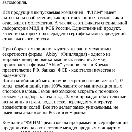
автомобиля.
Вся продукция выпускаемая компанией "ФЛИМ" имеет
патенты на изобретения, как противоугонных замков, так и
отдельных их элементов, А так же сертификаты специальной
лаборатории МВД и ФСБ России. Единственный продукт,
качество которых подтверждено сертификатами учреждений
столь высокого статуса.
При сборке замков используются ключи и механизмы
секретности фирмы "Ablоy" (Финляндия) - одного из
мировых лидеров рынка замочных изделий. Замки,
производства фирмы "Ablоy" установлены в Кремле,
правительстве РФ, банках, ФСБ - как эталон качества и
надежности.
Число комбинаций механизмов секретов составляет до 1,97
млрд. комбинаций, при 100% защите от манипуляционных
способов взлома. Замок невозможно вскрыть с помощью
отмычек, подбора ключа и т.д.. Замки проходят обязательные
испытания в грязи, воде, песке, перепадах температур,
воздействии солей. Все это делает замок уникальным, не
имеющем аналогов на Российском рынке.
Компания "ФЛИМ" реализовала программу по сертификации
предприятия на соответствие международным стандартам