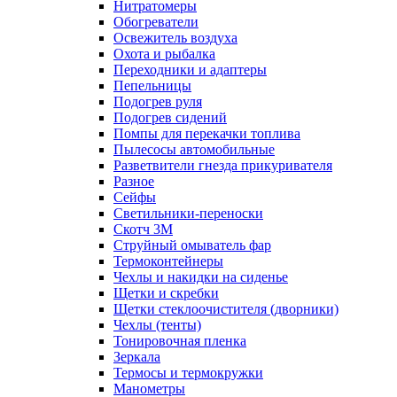
Нитратомеры
Обогреватели
Освежитель воздуха
Охота и рыбалка
Переходники и адаптеры
Пепельницы
Подогрев руля
Подогрев сидений
Помпы для перекачки топлива
Пылесосы автомобильные
Разветвители гнезда прикуривателя
Разное
Сейфы
Светильники-переноски
Скотч 3М
Струйный омыватель фар
Термоконтейнеры
Чехлы и накидки на сиденье
Щетки и скребки
Щетки стеклоочистителя (дворники)
Чехлы (тенты)
Тонировочная пленка
Зеркалa
Термосы и термокружки
Манометры