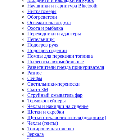
Молдинги и накладки на кузов
Наушники и гарнитура Bluetooth
Нитратомеры
Обогреватели
Освежитель воздуха
Охота и рыбалка
Переходники и адаптеры
Пепельницы
Подогрев руля
Подогрев сидений
Помпы для перекачки топлива
Пылесосы автомобильные
Разветвители гнезда прикуривателя
Разное
Сейфы
Светильники-переноски
Скотч 3М
Струйный омыватель фар
Термоконтейнеры
Чехлы и накидки на сиденье
Щетки и скребки
Щетки стеклоочистителя (дворники)
Чехлы (тенты)
Тонировочная пленка
Зеркалa