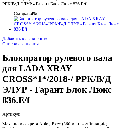
РРК/В/Д ЭЛУР - Гарант Блок Люкс 836.E/f
Скидка -4%
Добавить к сравнению
Список сравнения
Блокиратор рулевого вала
для LADA XRAY
CROSS*1*/2018-/ РРК/В/Д
ЭЛУР - Гарант Блок Люкс
836.E/f
Артикул:
Механизм секрета Abloy Exec (360 млн. комбинаций).