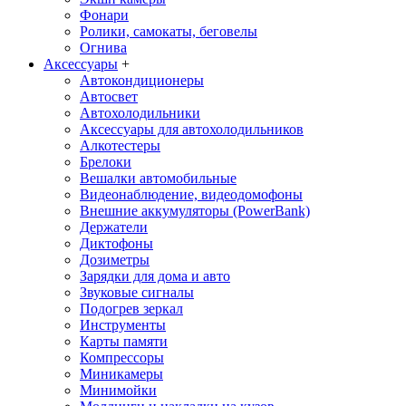
Фонари
Ролики, самокаты, беговелы
Огнива
Аксессуары
+
Автокондиционеры
Aвтосвет
Автохолодильники
Аксессуары для автохолодильников
Алкотестеры
Брелоки
Вешалки автомобильные
Видеонаблюдение, видеодомофоны
Внешние аккумуляторы (PowerBank)
Держатели
Диктофоны
Дозиметры
Зарядки для дома и авто
Звуковые сигналы
Подогрев зеркал
Инструменты
Карты памяти
Компрессоры
Миникамеры
Минимойки