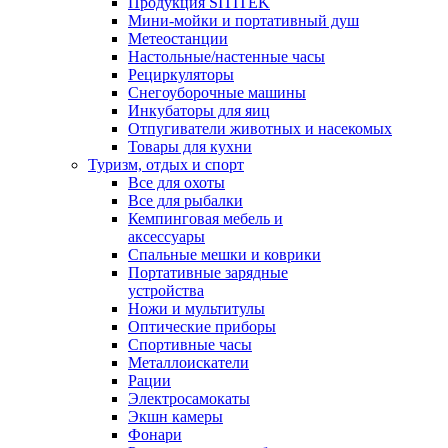
Продукция SITITEK
Мини-мойки и портативный душ
Метеостанции
Настольные/настенные часы
Рециркуляторы
Снегоуборочные машины
Инкубаторы для яиц
Отпугиватели животных и насекомых
Товары для кухни
Туризм, отдых и спорт
Все для охоты
Все для рыбалки
Кемпинговая мебель и
аксессуары
Спальные мешки и коврики
Портативные зарядные
устройства
Ножи и мультитулы
Оптические приборы
Спортивные часы
Металлоискатели
Рации
Электросамокаты
Экшн камеры
Фонари