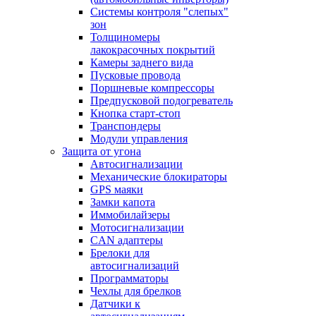
Системы контроля "слепых"
зон
Толщиномеры
лакокрасочных покрытий
Камеры заднего вида
Пусковые провода
Поршневые компрессоры
Предпусковой подогреватель
Кнопка старт-стоп
Транспондеры
Модули управления
Защита от угона
Автосигнализации
Механические блoкираторы
GPS маяки
Замки капота
Иммобилайзеры
Мотосигнализации
CAN адаптеры
Брелоки для
автосигнализаций
Программаторы
Чехлы для брелков
Датчики к