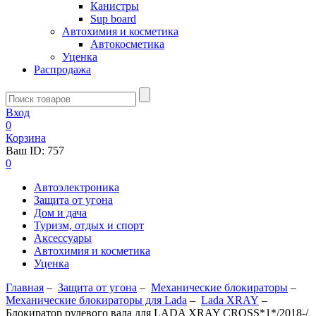
Канистры
Sup board
Автохимия и косметика
Автокосметика
Уценка
Распродажа
Вход
0
Корзина
Ваш ID:
757
0
Автоэлектроника
Защита от угона
Дом и дача
Туризм, отдых и спорт
Аксессуары
Автохимия и косметика
Уценка
Главная
–
Защита от угона
–
Механические блoкираторы
–
Механические блокираторы для Lada
–
Lada XRAY
–
Блокиратор рулевого вала для LADA XRAY CROSS*1*/2018-/