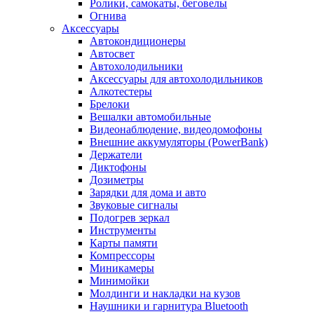
Ролики, самокаты, беговелы
Огнива
Аксессуары
Автокондиционеры
Aвтосвет
Автохолодильники
Аксессуары для автохолодильников
Алкотестеры
Брелоки
Вешалки автомобильные
Видеонаблюдение, видеодомофоны
Внешние аккумуляторы (PowerBank)
Держатели
Диктофоны
Дозиметры
Зарядки для дома и авто
Звуковые сигналы
Подогрев зеркал
Инструменты
Карты памяти
Компрессоры
Миникамеры
Минимойки
Молдинги и накладки на кузов
Наушники и гарнитура Bluetooth