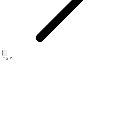
#
#
#