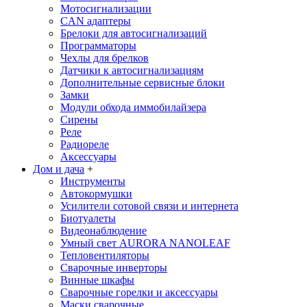
Мотосигнализации
CAN адаптеры
Брелоки для автосигнализаций
Программаторы
Чехлы для брелков
Датчики к автосигнализациям
Дополнительные сервисные блоки
Замки
Модули обхода иммобилайзера
Сирены
Реле
Радиореле
Аксессуары
Дом и дача
+
Инструменты
Автокормушки
Усилители сотовой связи и интернета
Биотуалеты
Видеонаблюдение
Умный свет AURORA NANOLEAF
Тепловентиляторы
Сварочные инверторы
Винные шкафы
Сварочные горелки и аксессуары
Маски сварочные