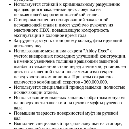
Используется стойкий к криминальному разрушению
вращающийся закаленный диск-ловушка из
нержавеющей коррозионно-стойкой стали.
Стопор выполнен из полированной закаленной
нержавеющей стали и имеет удобную рукоятку из
эластичного ПВХ, повышающую комфортность
эксплуатации в холодное время года.
Затруднен доступ к стопорному кольцу, фиксирующий
диск-ловушку.
Использование механизма секрета "Abloy Exec" с
учетом внедренных последних улучшений конструкции,
а именно: увеличена толщина вращающей защитной
шайбы из закаленной стали перед личинкой, установлен
диск из закаленной стали после механизма секрета
перед хвостовиком личинки. При этом сохранено
количество комбинаций секретов - 360.000.000.
Используется специальный привод защелки, полностью
исключающий отжим.
Использование кольцевых канавок с обратным конусом
на поверхности защелки и на цековке муфты рулевого
вала.
Повышена твердость поверхностей муфт на рулевой
вал.
Выполнен специальный профиль ловушки на стопоре,
упрощающий установку стопора в муфту.