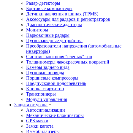
Радар-детекторы
Бортовые компьютеры
Датчики давления в шинах (TPMS)
Аксессуары для радаров и регистраторов
Диагностические адаптеры
Мониторы
Парковочные радары
Пуско-зарядные устройства
Преобразователи напряжения (автомобильные
инверторы)
Системы контроля "слепых" зон
Толщиномеры лакокрасочных покрытий
Камеры заднего вида
Пусковые провода
Поршневые компрессоры
Предпусковой подогреватель
Кнопка старт-стоп
Транспондеры
Модули управления
Защита от угона
+
Автосигнализации
Механические блoкираторы
GPS маяки
Замки капота
Иммобилайзеры