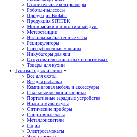
Отопительные контроллеры
Роботы-пылесосы
Продукция Biolatic
Продукция SITITEK
Мини-мойки и портативный душ
Метеостанции
Настольные/настенные часы
Рециркуляторы
Снегоуборочные машины
Инкубаторы для яиц
Отпугиватели животных и насекомых
Товары для кухни
Туризм, отдых и спорт
+
Все для охоты
Все для рыбалки
Кемпинговая мебель и аксессуары
Спальные мешки и коврики
Портативные зарядные устройства
Ножи и мультитулы
Оптические приборы
Спортивные часы
Металлоискатели
Рации
Электросамокаты
Экшн камеры