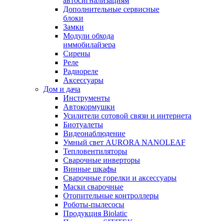
автосигнализациям
Дополнительные сервисные
блоки
Замки
Модули обхода
иммобилайзера
Сирены
Реле
Радиореле
Аксессуары
Дом и дача
Инструменты
Автокормушки
Усилители сотовой связи и интернета
Биотуалеты
Видеонаблюдение
Умный свет AURORA NANOLEAF
Тепловентиляторы
Сварочные инверторы
Винные шкафы
Сварочные горелки и аксессуары
Маски сварочные
Отопительные контроллеры
Роботы-пылесосы
Продукция Biolatic