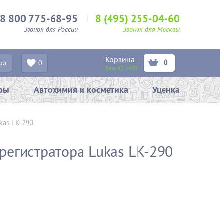
8 800 775-68-95
8 (495) 255-04-60
Звонок для России
Звонок для Москвы
Корзина
0
од
0
Ваш ID:
1435
ары
Автохимия и косметика
Уценка
kas LK-290
регистратора Lukas LK-290