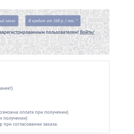
ый заказ
В кредит от 168 р. / мес. *
зарегистрированным пользователям!
Войти/
анее!)
возможна оплата при получении)
и получении)
р при согласовании заказа.