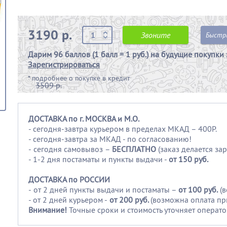
3190 р.
Звоните
Быстр
Дарим
96 баллов (1 балл = 1 руб.)
на будущие покупки 
Зарегистрироваться
*
подробнее о покупке в кредит
3509 р.
ДОСТАВКА по г. МОСКВА и М.О.
- сегодня-завтра курьером в пределах МКАД – 400Р.
- сегодня-завтра за МКАД - по согласованию!
-
сегодня самовывоз –
БЕСПЛАТНО
(заказ делается зар
- 1-2 дня постаматы и пункты выдачи -
от 150 руб.
ДОСТАВКА по РОССИИ
-
от 2 дней пункты выдачи и постаматы –
от 100
руб.
(
- от 2 дней курьером -
от 200 руб.
(возможна оплата пр
Внимание!
Точные сроки и стоимость уточняет операто