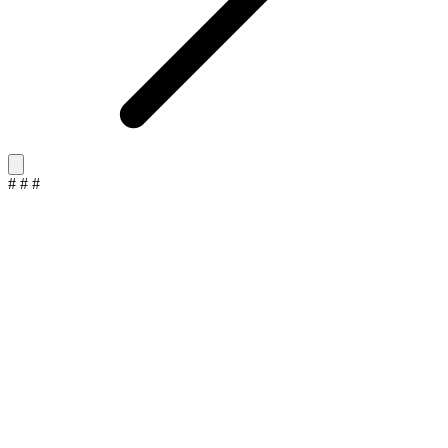
#
#
#