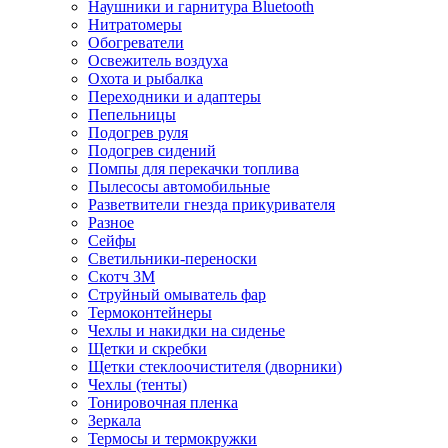
Наушники и гарнитура Bluetooth
Нитратомеры
Обогреватели
Освежитель воздуха
Охота и рыбалка
Переходники и адаптеры
Пепельницы
Подогрев руля
Подогрев сидений
Помпы для перекачки топлива
Пылесосы автомобильные
Разветвители гнезда прикуривателя
Разное
Сейфы
Светильники-переноски
Скотч 3М
Струйный омыватель фар
Термоконтейнеры
Чехлы и накидки на сиденье
Щетки и скребки
Щетки стеклоочистителя (дворники)
Чехлы (тенты)
Тонировочная пленка
Зеркалa
Термосы и термокружки