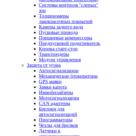
Системы контроля "слепых"
зон
Толщиномеры
лакокрасочных покрытий
Камеры заднего вида
Пусковые провода
Поршневые компрессоры
Предпусковой подогреватель
Кнопка старт-стоп
Транспондеры
Модули управления
Защита от угона
Автосигнализации
Механические блoкираторы
GPS маяки
Замки капота
Иммобилайзеры
Мотосигнализации
CAN адаптеры
Брелоки для
автосигнализаций
Программаторы
Чехлы для брелков
Датчики к