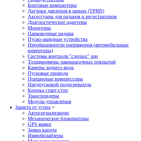
Бортовые компьютеры
Датчики давления в шинах (TPMS)
Аксессуары для радаров и регистраторов
Диагностические адаптеры
Мониторы
Парковочные радары
Пуско-зарядные устройства
Преобразователи напряжения (автомобильные
инверторы)
Системы контроля "слепых" зон
Толщиномеры лакокрасочных покрытий
Камеры заднего вида
Пусковые провода
Поршневые компрессоры
Предпусковой подогреватель
Кнопка старт-стоп
Транспондеры
Модули управления
Защита от угона
+
Автосигнализации
Механические блoкираторы
GPS маяки
Замки капота
Иммобилайзеры