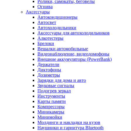
Ролики, самокаты, беговелы
Огнива
Аксессуары
Автокондиционеры
Aвтосвет
Автохолодильники
Аксессуары для автохолодильников
Алкотестеры
Брелоки
Вешалки автомобильные
Видеонаблюдение, видеодомофоны
Внешние аккумуляторы (PowerBank)
Держатели
Диктофоны
Дозиметры
Зарядки для дома и авто
Звуковые сигналы
Подогрев зеркал
Инструменты
Карты памяти
Компрессоры
Миникамеры
Минимойки
Молдинги и накладки на кузов
Наушники и гарнитура Bluetooth