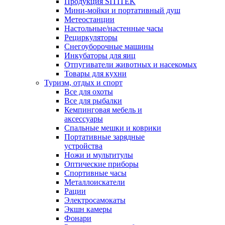
Продукция SITITEK
Мини-мойки и портативный душ
Метеостанции
Настольные/настенные часы
Рециркуляторы
Снегоуборочные машины
Инкубаторы для яиц
Отпугиватели животных и насекомых
Товары для кухни
Туризм, отдых и спорт
Все для охоты
Все для рыбалки
Кемпинговая мебель и
аксессуары
Спальные мешки и коврики
Портативные зарядные
устройства
Ножи и мультитулы
Оптические приборы
Спортивные часы
Металлоискатели
Рации
Электросамокаты
Экшн камеры
Фонари