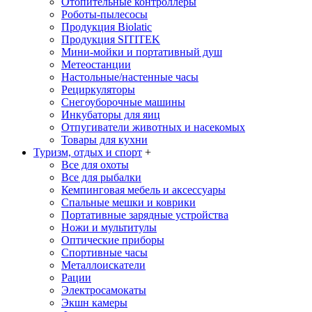
Отопительные контроллеры
Роботы-пылесосы
Продукция Biolatic
Продукция SITITEK
Мини-мойки и портативный душ
Метеостанции
Настольные/настенные часы
Рециркуляторы
Снегоуборочные машины
Инкубаторы для яиц
Отпугиватели животных и насекомых
Товары для кухни
Туризм, отдых и спорт
+
Все для охоты
Все для рыбалки
Кемпинговая мебель и аксессуары
Спальные мешки и коврики
Портативные зарядные устройства
Ножи и мультитулы
Оптические приборы
Спортивные часы
Металлоискатели
Рации
Электросамокаты
Экшн камеры