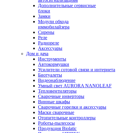
автосигнализациям
Дополнительные сервисные
блоки
Замки
Модули обхода
иммобилайзера
Сирены
Реле
Радиореле
Аксессуары
Дом и дача
Инструменты
Автокормушки
Усилители сотовой связи и интернета
Биотуалеты
Видеонаблюдение
Умный свет AURORA NANOLEAF
Тепловентиляторы
Сварочные инверторы
Винные шкафы
Сварочные горелки и аксессуары
Маски сварочные
Отопительные контроллеры
Роботы-пылесосы
Продукция Biolatic