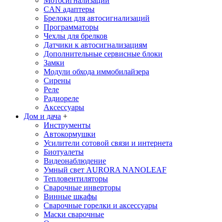
Мотосигнализации
CAN адаптеры
Брелоки для автосигнализаций
Программаторы
Чехлы для брелков
Датчики к автосигнализациям
Дополнительные сервисные блоки
Замки
Модули обхода иммобилайзера
Сирены
Реле
Радиореле
Аксессуары
Дом и дача
+
Инструменты
Автокормушки
Усилители сотовой связи и интернета
Биотуалеты
Видеонаблюдение
Умный свет AURORA NANOLEAF
Тепловентиляторы
Сварочные инверторы
Винные шкафы
Сварочные горелки и аксессуары
Маски сварочные