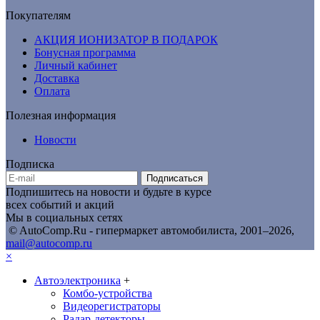
Покупателям
АКЦИЯ ИОНИЗАТОР В ПОДАРОК
Бонусная программа
Личный кабинет
Доставка
Оплата
Полезная информация
Новости
Подписка
Подписаться
Подпишитесь на новости и будьте в курсе
всех событий и акций
Мы в социальных сетях
© AutoComp.Ru - гипермаркет автомобилиста, 2001–2026,
mail@autocomp.ru
×
Автоэлектроника
+
Комбо-устройства
Видеорегистраторы
Радар-детекторы