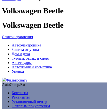
Volkswagen Beetle
Volkswagen Beetle
Список сравнения
Автоэлектроника
Защита от угона
Дом и дача
Туризм, отдых и спорт
Аксессуары
Автохимия и косметика
Уценка
Фильтровать
AutoComp.Ru
Контакты
Реквизиты
Установочный центр
Оптовым покупателям