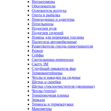
Нитратомеры
Обогреватели
Освежитель воздуха
Охота и рыбалка
Переходники и адаптеры
Пепельницы
Подогрев руля
Подогрев сидений
Помпы для перекачки топлива
Пылесосы автомобильные
Разветвители гнезда прикуривателя
Разное
Сейфы
Светильники-переноски
Скотч 3М
Струйный омыватель фар
Термоконтейнеры
Чехлы и накидки на сиденье
Щетки и скребки
Щетки стеклоочистителя (дворники)
Чехлы (тенты)
Тонировочная пленка
Зеркалa
Термосы и термокружки
Манометры