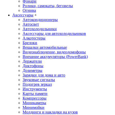
Фонари
Ролики, самокаты, беговелы
Огнива
Аксессуары
+
Автокондиционеры
Aвтосвет
Автохолодильники
Аксессуары для автохолодильников
Алкотестеры
Брелоки
Вешалки автомобильные
Видеонаблюдение, видеодомофоны
Внешние аккумуляторы (PowerBank)
Держатели
Диктофоны
Дозиметры
Зарядки для дома и авто
Звуковые сигналы
Подогрев зеркал
Инструменты
Карты памяти
Компрессоры
Миникамеры
Минимойки
Молдинги и накладки на кузов