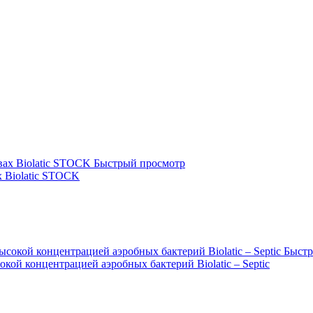
Быстрый просмотр
х Biolatic STOCK
Быстр
кой концентрацией аэробных бактерий Biolatic – Septic