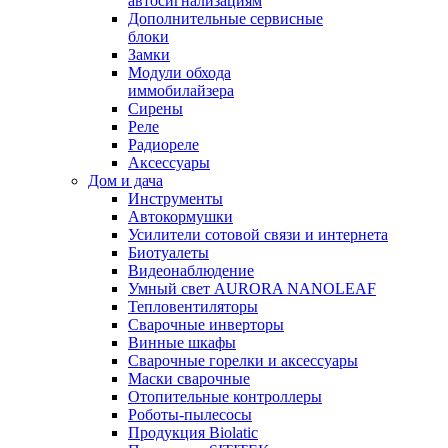
автосигнализациям
Дополнительные сервисные
блоки
Замки
Модули обхода
иммобилайзера
Сирены
Реле
Радиореле
Аксессуары
Дом и дача
Инструменты
Автокормушки
Усилители сотовой связи и интернета
Биотуалеты
Видеонаблюдение
Умный свет AURORA NANOLEAF
Тепловентиляторы
Сварочные инверторы
Винные шкафы
Сварочные горелки и аксессуары
Маски сварочные
Отопительные контроллеры
Роботы-пылесосы
Продукция Biolatic