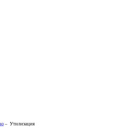
во
–
Утилизация