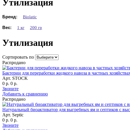
Утилизация
Бренд:
Biolatic
Вес:
1 кг
200 гр
Утилизация
Сортировать по
Распродано
Бактерии для переработки жидкого навоза в частных хозяйства
Арт. STOCK
0 р.
0 р.
Звоните
Добавить к сравнению
Распродано
Натуральный биоактиватор для выгребных ям и септиков с высо
Арт. Septic
0 р.
0 р.
Звоните