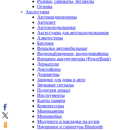
Ролики, самокаты, беговелы
Огнива
Аксессуары
Автокондиционеры
Aвтосвет
Автохолодильники
Аксессуары для автохолодильников
Алкотестеры
Брелоки
Вешалки автомобильные
Видеонаблюдение, видеодомофоны
Внешние аккумуляторы (PowerBank)
Держатели
Диктофоны
Дозиметры
Зарядки для дома и авто
Звуковые сигналы
Подогрев зеркал
Инструменты
Карты памяти
Компрессоры
Миникамеры
Минимойки
Молдинги и накладки на кузов
Наушники и гарнитура Bluetooth