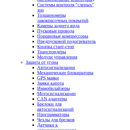
Системы контроля "слепых"
зон
Толщиномеры
лакокрасочных покрытий
Камеры заднего вида
Пусковые провода
Поршневые компрессоры
Предпусковой подогреватель
Кнопка старт-стоп
Транспондеры
Модули управления
Защита от угона
Автосигнализации
Механические блoкираторы
GPS маяки
Замки капота
Иммобилайзеры
Мотосигнализации
CAN адаптеры
Брелоки для
автосигнализаций
Программаторы
Чехлы для брелков
Датчики к