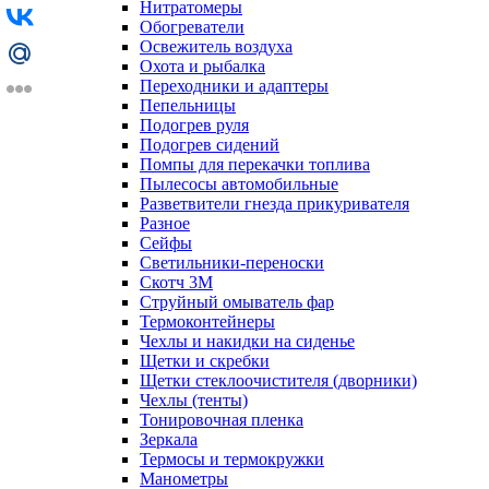
Нитратомеры
Обогреватели
Освежитель воздуха
Охота и рыбалка
Переходники и адаптеры
Пепельницы
Подогрев руля
Подогрев сидений
Помпы для перекачки топлива
Пылесосы автомобильные
Разветвители гнезда прикуривателя
Разное
Сейфы
Светильники-переноски
Скотч 3М
Струйный омыватель фар
Термоконтейнеры
Чехлы и накидки на сиденье
Щетки и скребки
Щетки стеклоочистителя (дворники)
Чехлы (тенты)
Тонировочная пленка
Зеркалa
Термосы и термокружки
Манометры