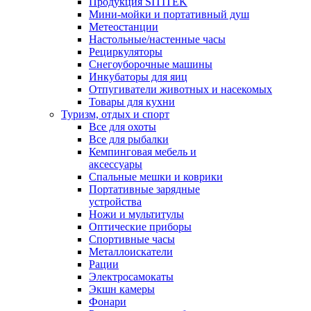
Продукция SITITEK
Мини-мойки и портативный душ
Метеостанции
Настольные/настенные часы
Рециркуляторы
Снегоуборочные машины
Инкубаторы для яиц
Отпугиватели животных и насекомых
Товары для кухни
Туризм, отдых и спорт
Все для охоты
Все для рыбалки
Кемпинговая мебель и
аксессуары
Спальные мешки и коврики
Портативные зарядные
устройства
Ножи и мультитулы
Оптические приборы
Спортивные часы
Металлоискатели
Рации
Электросамокаты
Экшн камеры
Фонари