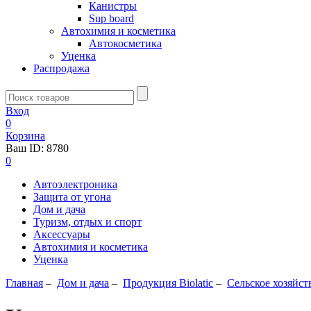
Канистры
Sup board
Автохимия и косметика
Автокосметика
Уценка
Распродажа
Вход
0
Корзина
Ваш ID:
8780
0
Автоэлектроника
Защита от угона
Дом и дача
Туризм, отдых и спорт
Аксессуары
Автохимия и косметика
Уценка
Главная
–
Дом и дача
–
Продукция Biolatic
–
Сельское хозяйст