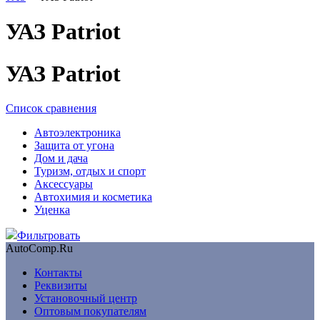
УАЗ Patriot
УАЗ Patriot
Список сравнения
Автоэлектроника
Защита от угона
Дом и дача
Туризм, отдых и спорт
Аксессуары
Автохимия и косметика
Уценка
Фильтровать
AutoComp.Ru
Контакты
Реквизиты
Установочный центр
Оптовым покупателям