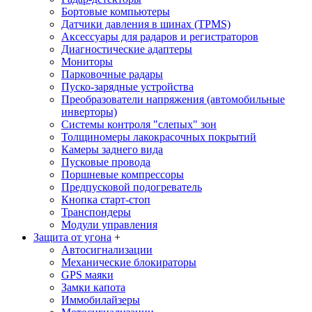
Бортовые компьютеры
Датчики давления в шинах (TPMS)
Аксессуары для радаров и регистраторов
Диагностические адаптеры
Мониторы
Парковочные радары
Пуско-зарядные устройства
Преобразователи напряжения (автомобильные
инверторы)
Системы контроля "слепых" зон
Толщиномеры лакокрасочных покрытий
Камеры заднего вида
Пусковые провода
Поршневые компрессоры
Предпусковой подогреватель
Кнопка старт-стоп
Транспондеры
Модули управления
Защита от угона
+
Автосигнализации
Механические блoкираторы
GPS маяки
Замки капота
Иммобилайзеры