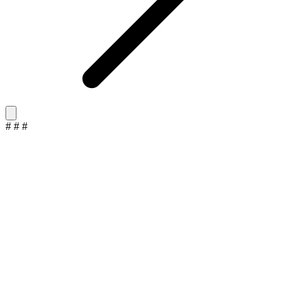
#
#
#