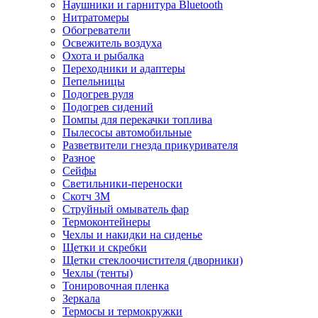
Наушники и гарнитура Bluetooth
Нитратомеры
Обогреватели
Освежитель воздуха
Охота и рыбалка
Переходники и адаптеры
Пепельницы
Подогрев руля
Подогрев сидений
Помпы для перекачки топлива
Пылесосы автомобильные
Разветвители гнезда прикуривателя
Разное
Сейфы
Светильники-переноски
Скотч 3М
Струйный омыватель фар
Термоконтейнеры
Чехлы и накидки на сиденье
Щетки и скребки
Щетки стеклоочистителя (дворники)
Чехлы (тенты)
Тонировочная пленка
Зеркалa
Термосы и термокружки