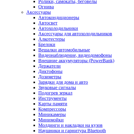
Ролики, самокаты, беговелы
Огнива
Аксессуары
Автокондиционеры
Aвтосвет
Автохолодильники
Аксессуары для автохолодильников
Алкотестеры
Брелоки
Вешалки автомобильные
Видеонаблюдение, видеодомофоны
Внешние аккумуляторы (PowerBank)
Держатели
Диктофоны
Дозиметры
Зарядки для дома и авто
Звуковые сигналы
Подогрев зеркал
Инструменты
Карты памяти
Компрессоры
Миникамеры
Минимойки
Молдинги и накладки на кузов
Наушники и гарнитура Bluetooth