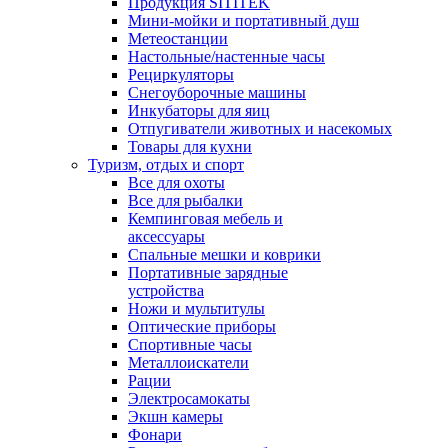
Продукция SITITEK
Мини-мойки и портативный душ
Метеостанции
Настольные/настенные часы
Рециркуляторы
Снегоуборочные машины
Инкубаторы для яиц
Отпугиватели животных и насекомых
Товары для кухни
Туризм, отдых и спорт
Все для охоты
Все для рыбалки
Кемпинговая мебель и
аксессуары
Спальные мешки и коврики
Портативные зарядные
устройства
Ножи и мультитулы
Оптические приборы
Спортивные часы
Металлоискатели
Рации
Электросамокаты
Экшн камеры
Фонари