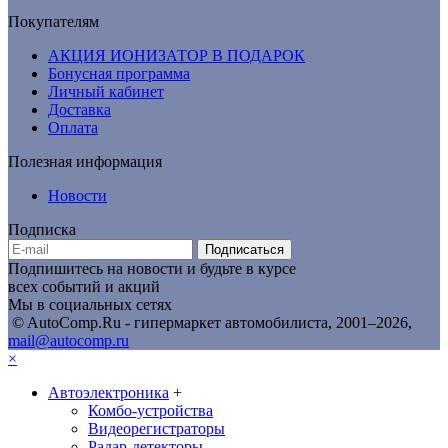
Покупателям
АКЦИЯ ИОНИЗАТОР В ПОДАРОК
Бонусная программа
Личный кабинет
Доставка
Оплата
Полезная информация
Новости
Подписка
Подписаться
Подпишитесь на новости и будьте в курсе
всех событий и акций
Мы в социальных сетях
© AutoComp.Ru - гипермаркет автомобилиста, 2001–2026,
mail@autocomp.ru
×
Автоэлектроника
+
Комбо-устройства
Видеорегистраторы
Радар-детекторы