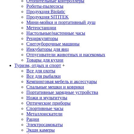
Отопительные контроллеры
Роботы-пылесосы
Продукция Biolatic
Продукция SITITEK
Мини-мойки и портативный душ
Метеостанции
Настольные/настенные часы
Рециркуляторы
Снегоуборочные машины
Инкубаторы для яиц
Отпугиватели животных и насекомых
Товары для кухни
Туризм, отдых и спорт
+
Все для охоты
Все для рыбалки
Кемпинговая мебель и аксессуары
Спальные мешки и коврики
Портативные зарядные устройства
Ножи и мультитулы
Оптические приборы
Спортивные часы
Металлоискатели
Рации
Электросамокаты
Экшн камеры