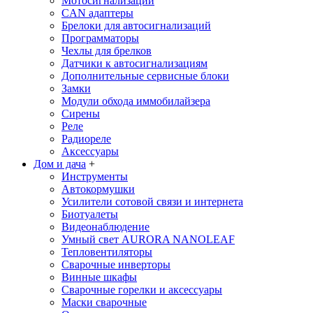
Мотосигнализации
CAN адаптеры
Брелоки для автосигнализаций
Программаторы
Чехлы для брелков
Датчики к автосигнализациям
Дополнительные сервисные блоки
Замки
Модули обхода иммобилайзера
Сирены
Реле
Радиореле
Аксессуары
Дом и дача
+
Инструменты
Автокормушки
Усилители сотовой связи и интернета
Биотуалеты
Видеонаблюдение
Умный свет AURORA NANOLEAF
Тепловентиляторы
Сварочные инверторы
Винные шкафы
Сварочные горелки и аксессуары
Маски сварочные