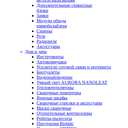
автосигнализациям
Дополнительные сервисные
блоки
Замки
Модули обхода
иммобилайзера
Сирены
Реле
Радиореле
Аксессуары
Дом и дача
Инструменты
Автокормушки
Усилители сотовой связи и интернета
Биотуалеты
Видеонаблюдение
Умный свет AURORA NANOLEAF
Тепловентиляторы
Сварочные инверторы
Винные шкафы
Сварочные горелки и аксессуары
Маски сварочные
Отопительные контроллеры
Роботы-пылесосы
Продукция Biolatic