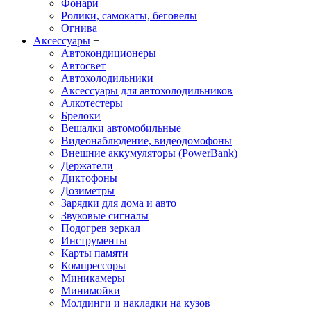
Фонари
Ролики, самокаты, беговелы
Огнива
Аксессуары
+
Автокондиционеры
Aвтосвет
Автохолодильники
Аксессуары для автохолодильников
Алкотестеры
Брелоки
Вешалки автомобильные
Видеонаблюдение, видеодомофоны
Внешние аккумуляторы (PowerBank)
Держатели
Диктофоны
Дозиметры
Зарядки для дома и авто
Звуковые сигналы
Подогрев зеркал
Инструменты
Карты памяти
Компрессоры
Миникамеры
Минимойки
Молдинги и накладки на кузов