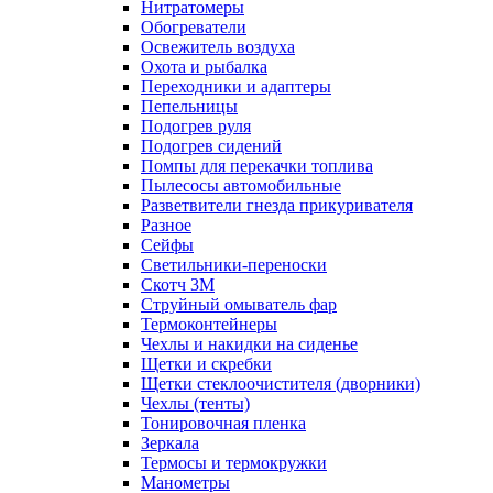
Нитратомеры
Обогреватели
Освежитель воздуха
Охота и рыбалка
Переходники и адаптеры
Пепельницы
Подогрев руля
Подогрев сидений
Помпы для перекачки топлива
Пылесосы автомобильные
Разветвители гнезда прикуривателя
Разное
Сейфы
Светильники-переноски
Скотч 3М
Струйный омыватель фар
Термоконтейнеры
Чехлы и накидки на сиденье
Щетки и скребки
Щетки стеклоочистителя (дворники)
Чехлы (тенты)
Тонировочная пленка
Зеркалa
Термосы и термокружки
Манометры