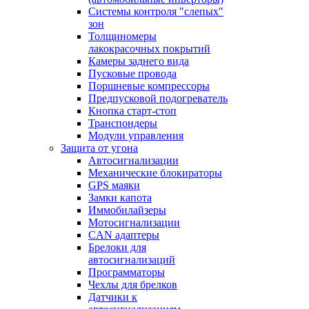
Системы контроля "слепых"
зон
Толщиномеры
лакокрасочных покрытий
Камеры заднего вида
Пусковые провода
Поршневые компрессоры
Предпусковой подогреватель
Кнопка старт-стоп
Транспондеры
Модули управления
Защита от угона
Автосигнализации
Механические блoкираторы
GPS маяки
Замки капота
Иммобилайзеры
Мотосигнализации
CAN адаптеры
Брелоки для
автосигнализаций
Программаторы
Чехлы для брелков
Датчики к