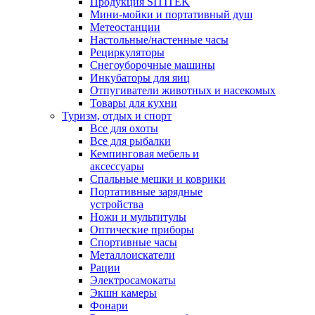
Продукция SITITEK
Мини-мойки и портативный душ
Метеостанции
Настольные/настенные часы
Рециркуляторы
Снегоуборочные машины
Инкубаторы для яиц
Отпугиватели животных и насекомых
Товары для кухни
Туризм, отдых и спорт
Все для охоты
Все для рыбалки
Кемпинговая мебель и
аксессуары
Спальные мешки и коврики
Портативные зарядные
устройства
Ножи и мультитулы
Оптические приборы
Спортивные часы
Металлоискатели
Рации
Электросамокаты
Экшн камеры
Фонари