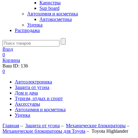
Канистры
Sup board
Автохимия и косметика
Автокосметика
Уценка
Распродажа
Вход
0
Корзина
Ваш ID:
136
0
Автоэлектроника
Защита от угона
Дом и дача
Туризм, отдых и спорт
Аксессуары
Автохимия и косметика
Уценка
Главная
–
Защита от угона
–
Механические блoкираторы
–
Механические блокираторы для Toyota
–
Toyota Highlander