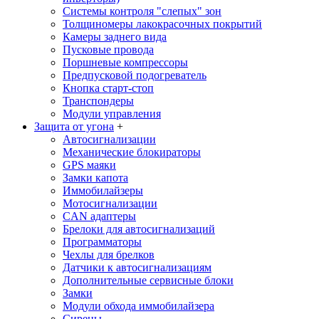
Системы контроля "слепых" зон
Толщиномеры лакокрасочных покрытий
Камеры заднего вида
Пусковые провода
Поршневые компрессоры
Предпусковой подогреватель
Кнопка старт-стоп
Транспондеры
Модули управления
Защита от угона
+
Автосигнализации
Механические блoкираторы
GPS маяки
Замки капота
Иммобилайзеры
Мотосигнализации
CAN адаптеры
Брелоки для автосигнализаций
Программаторы
Чехлы для брелков
Датчики к автосигнализациям
Дополнительные сервисные блоки
Замки
Модули обхода иммобилайзера
Сирены