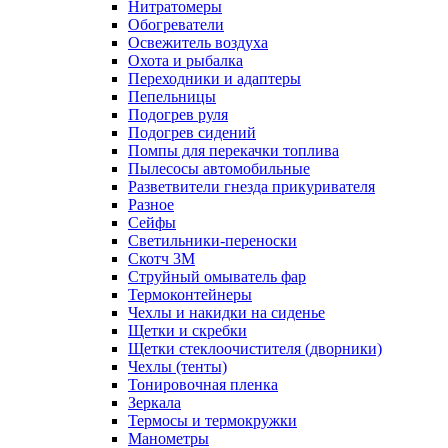
Нитратомеры
Обогреватели
Освежитель воздуха
Охота и рыбалка
Переходники и адаптеры
Пепельницы
Подогрев руля
Подогрев сидений
Помпы для перекачки топлива
Пылесосы автомобильные
Разветвители гнезда прикуривателя
Разное
Сейфы
Светильники-переноски
Скотч 3М
Струйный омыватель фар
Термоконтейнеры
Чехлы и накидки на сиденье
Щетки и скребки
Щетки стеклоочистителя (дворники)
Чехлы (тенты)
Тонировочная пленка
Зеркалa
Термосы и термокружки
Манометры