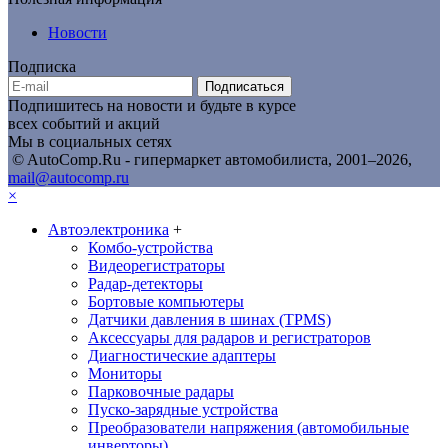
Новости
Подписка
Подписаться
Подпишитесь на новости и будьте в курсе
всех событий и акций
Мы в социальных сетях
© AutoComp.Ru - гипермаркет автомобилиста, 2001–2026,
mail@autocomp.ru
×
Автоэлектроника
+
Комбо-устройства
Видеорегистраторы
Радар-детекторы
Бортовые компьютеры
Датчики давления в шинах (TPMS)
Аксессуары для радаров и регистраторов
Диагностические адаптеры
Мониторы
Парковочные радары
Пуско-зарядные устройства
Преобразователи напряжения (автомобильные
инверторы)