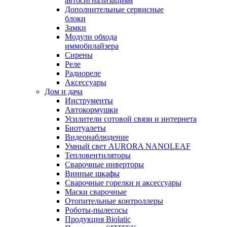
автосигнализациям
Дополнительные сервисные
блоки
Замки
Модули обхода
иммобилайзера
Сирены
Реле
Радиореле
Аксессуары
Дом и дача
Инструменты
Автокормушки
Усилители сотовой связи и интернета
Биотуалеты
Видеонаблюдение
Умный свет AURORA NANOLEAF
Тепловентиляторы
Сварочные инверторы
Винные шкафы
Сварочные горелки и аксессуары
Маски сварочные
Отопительные контроллеры
Роботы-пылесосы
Продукция Biolatic