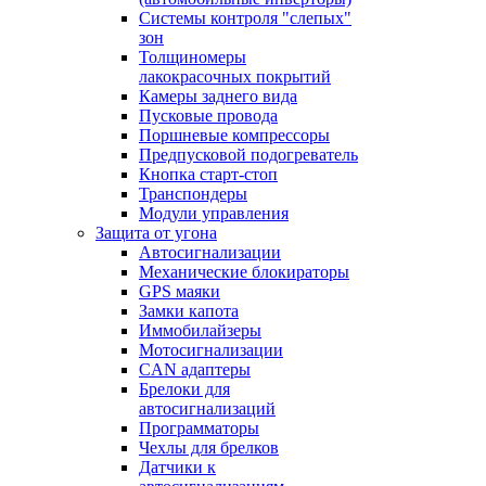
Системы контроля "слепых"
зон
Толщиномеры
лакокрасочных покрытий
Камеры заднего вида
Пусковые провода
Поршневые компрессоры
Предпусковой подогреватель
Кнопка старт-стоп
Транспондеры
Модули управления
Защита от угона
Автосигнализации
Механические блoкираторы
GPS маяки
Замки капота
Иммобилайзеры
Мотосигнализации
CAN адаптеры
Брелоки для
автосигнализаций
Программаторы
Чехлы для брелков
Датчики к