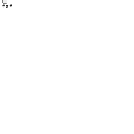
#
#
#