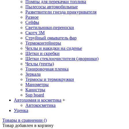
Помпы для перекачки топлива
Пылесосы автомобильные
Разветвители гнезда прикуривателя
Разное
Сейфы
Светильники-переноски
Скотч 3М
Струйный омыватель фар
Термоконтейнеры
Чехлы и накидки на сиденье
Щетки и скребки
Щетки стеклоочистителя (дворники)
Чехлы (тенты)
Тонировочная пленка
Зеркалa
Термосы и термокружки
Манометры
Канистры
Sup board
Автохимия и косметика
+
Автокосметика
Уценка
Товары в сравнении (
)
Товар добавлен в корзину