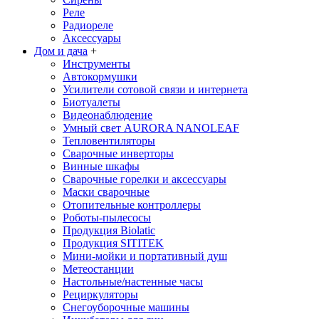
Реле
Радиореле
Аксессуары
Дом и дача
+
Инструменты
Автокормушки
Усилители сотовой связи и интернета
Биотуалеты
Видеонаблюдение
Умный свет AURORA NANOLEAF
Тепловентиляторы
Сварочные инверторы
Винные шкафы
Сварочные горелки и аксессуары
Маски сварочные
Отопительные контроллеры
Роботы-пылесосы
Продукция Biolatic
Продукция SITITEK
Мини-мойки и портативный душ
Метеостанции
Настольные/настенные часы
Рециркуляторы
Снегоуборочные машины