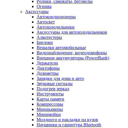
Ролики, самокаты, беговелы
Огнива
Аксессуары
Автокондиционеры
Aвтосвет
Автохолодильники
Аксессуары для автохолодильников
Алкотестеры
Брелоки
Вешалки автомобильные
Видеонаблюдение, видеодомофоны
Внешние аккумуляторы (PowerBank)
Держатели
Диктофоны
Дозиметры
Зарядки для дома и авто
Звуковые сигналы
Подогрев зеркал
Инструменты
Карты памяти
Компрессоры
Миникамеры
Минимойки
Молдинги и накладки на кузов
Наушники и гарнитура Bluetooth